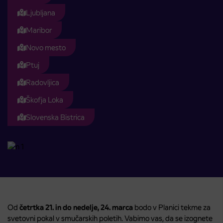
Ljubljana
Maribor
Novo mesto
Ptuj
Radovljica
Škofja Loka
Slovenska Bistrica
Od
četrtka 21. in do nedelje, 24. marca
bodo v Planici tekme za
svetovni pokal v smučarskih poletih. Vabimo vas, da se izognete