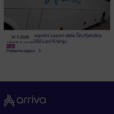
Obvestilo o popolni zapori dela Škofjeloške
31. 7. 2026
ceste v Stražišču pri Kranju
Kranj
Preberite objavo