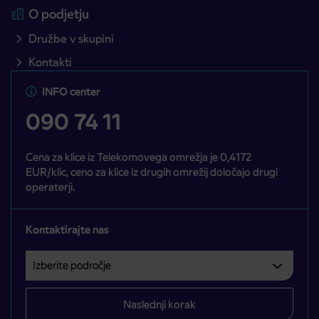
O podjetju
Družbe v skupini
Kontakti
INFO center
090 74 11
Cena za klice iz Telekomovega omrežja je 0,4172
EUR/klic, ceno za klice iz drugih omrežij določajo drugi
operaterji.
Kontaktirajte nas
Izberite področje
Področje je obvezno izbrati.
Naslednji korak