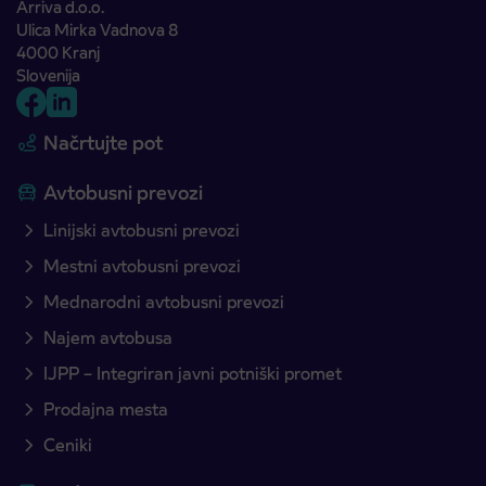
Arriva d.o.o.
Ulica Mirka Vadnova 8
4000 Kranj
Slovenija
Načrtujte pot
Avtobusni prevozi
Linijski avtobusni prevozi
Mestni avtobusni prevozi
Mednarodni avtobusni prevozi
Najem avtobusa
IJPP – Integriran javni potniški promet
Prodajna mesta
Ceniki