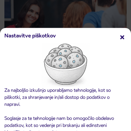
Nastavitve piškotkov
Za najboljšo izkušnjo uporabljamo tehnologije, kot so
Prodajno mesto na AP Sežana 4. 8. 2026
piškotki, za shranjevanje in/ali dostop do podatkov o
4. 8. 2026
zaprto
napravi.
Koper
Preberite objavo
Soglasje za te tehnologije nam bo omogočilo obdelavo
podatkov, kot so vedenje pri brskanju ali edinstveni