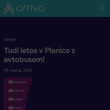
Skoči na vsebino
Domov
Tudi letos v Planico z avtobusom!
Tudi letos v Planico z
avtobusom!
19. marca, 2024
Jesenice
Kamnik
Koper
Kranj