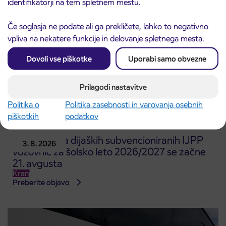
identifikatorji na tem spletnem mestu.
Če soglasja ne podate ali ga prekličete, lahko to negativno
vpliva na nekatere funkcije in delovanje spletnega mesta.
Dovoli vse piškotke
Uporabi samo obvezne
Prilagodi nastavitve
Politika o
Politika zasebnosti in varovanja osebnih
piškotkih
podatkov
Predprodaja dijaških subvencioniranih IJPP
3. 8. 2026
vozovnic za šolsko leto 2026/2027 se začne
21. avgusta
Kranj
Preberite objavo