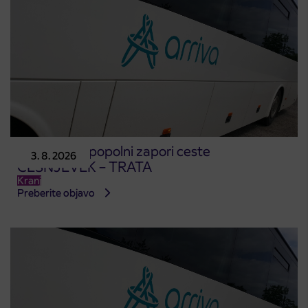
Obvestilo o popolni zapori ceste
3. 8. 2026
ČEŠNJEVEK – TRATA
Kranj
Preberite objavo