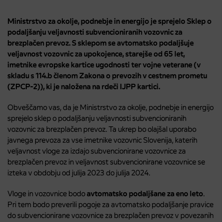
Ministrstvo za okolje, podnebje in energijo je sprejelo Sklep o
podaljšanju veljavnosti subvencioniranih vozovnic za
brezplačen prevoz. S sklepom se avtomatsko podaljšuje
veljavnost vozovnic za upokojence, starejše od 65 let,
imetnike evropske kartice ugodnosti ter vojne veterane (v
skladu s 114.b členom
Zakona o prevozih v cestnem prometu
(ZPCP-2))
, ki je naložena na rdeči IJPP kartici.
Obveščamo vas, da je Ministrstvo za okolje, podnebje in energijo
sprejelo sklep o podaljšanju veljavnosti subvencioniranih
vozovnic za brezplačen prevoz. Ta ukrep bo olajšal uporabo
javnega prevoza za vse imetnike vozovnic Slovenija, katerih
veljavnost vloge za izdajo subvencionirane vozovnice za
brezplačen prevoz in veljavnost subvencionirane vozovnice se
izteka v obdobju od julija 2023 do julija 2024.
Vloge in vozovnice bodo
avtomatsko podaljšane za eno leto
.
Pri tem bodo preverili pogoje za avtomatsko podaljšanje pravice
do subvencionirane vozovnice za brezplačen prevoz v povezanih