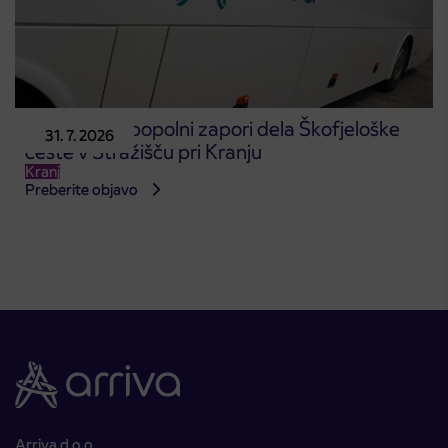
Obvestilo o popolni zapori dela Škofjeloške
31. 7. 2026
ceste v Stražišču pri Kranju
Kranj
Preberite objavo
Arriva d.o.o.