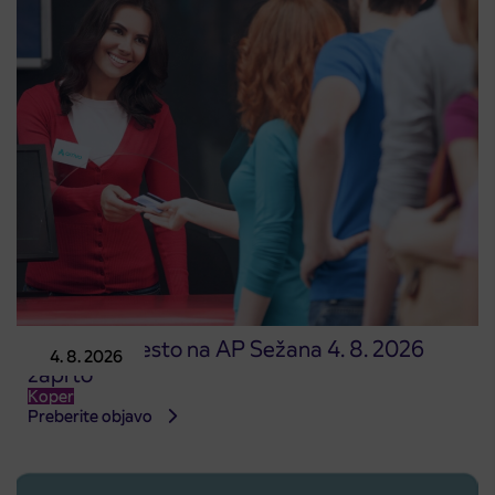
Prodajno mesto na AP Sežana 4. 8. 2026
4. 8. 2026
zaprto
Koper
Preberite objavo