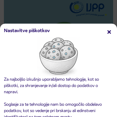
Nastavitve piškotkov
Predprodaja dijaških subvencioniranih IJPP
3. 8. 2026
vozovnic za šolsko leto 2026/2027 se začne
Za najboljšo izkušnjo uporabljamo tehnologije, kot so
21. avgusta
piškotki, za shranjevanje in/ali dostop do podatkov o
Kranj
napravi.
Preberite objavo
Soglasje za te tehnologije nam bo omogočilo obdelavo
podatkov, kot so vedenje pri brskanju ali edinstveni
identifikatorji na tem spletnem mestu.