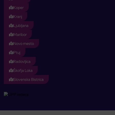
Koper
Kranj
Ljubljana
Maribor
Novo mesto
Ptuj
Radovljica
Škofja Loka
Slovenska Bistrica