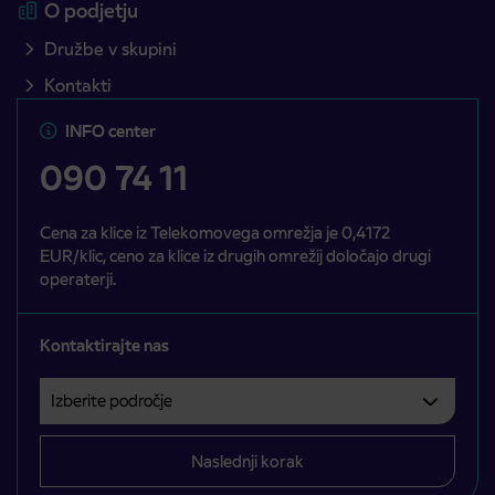
O podjetju
Družbe v skupini
Kontakti
INFO center
090 74 11
Cena za klice iz Telekomovega omrežja je 0,4172
EUR/klic, ceno za klice iz drugih omrežij določajo drugi
operaterji.
Kontaktirajte nas
Izberite področje
Področje je obvezno izbrati.
Naslednji korak