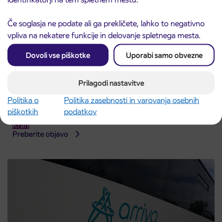
Če soglasja ne podate ali ga prekličete, lahko to negativno
vpliva na nekatere funkcije in delovanje spletnega mesta.
Dovoli vse piškotke
Uporabi samo obvezne
Prilagodi nastavitve
Politika o
Politika zasebnosti in varovanja osebnih
Obvestilo o popolni zapori ceste
3. 8. 2026
piškotkih
podatkov
ČEŠNJEVEK – TRATA
Kranj
Preberite objavo