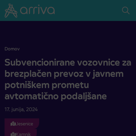
Skoči na vsebino
Domov
Subvencionirane vozovnice za brezplačen prevoz v javnem potniš
Subvencionirane vozovnice za
brezplačen prevoz v javnem
potniškem prometu
avtomatično podaljšane
17. junija, 2024
Jesenice
Kamnik