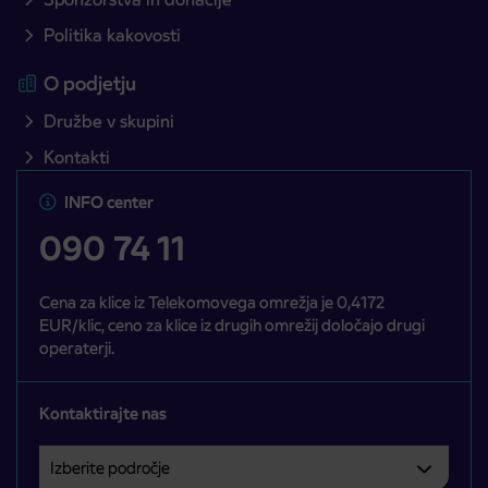
Politika kakovosti
O podjetju
Družbe v skupini
Kontakti
INFO center
090 74 11
Cena za klice iz Telekomovega omrežja je 0,4172
EUR/klic, ceno za klice iz drugih omrežij določajo drugi
operaterji.
Kontaktirajte nas
Izberite področje
Področje je obvezno izbrati.