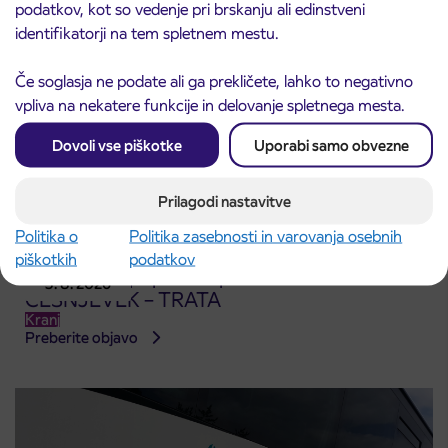
podatkov, kot so vedenje pri brskanju ali edinstveni
identifikatorji na tem spletnem mestu.
Če soglasja ne podate ali ga prekličete, lahko to negativno
vpliva na nekatere funkcije in delovanje spletnega mesta.
Dovoli vse piškotke
Uporabi samo obvezne
Prilagodi nastavitve
Politika o
Politika zasebnosti in varovanja osebnih
piškotkih
podatkov
Obvestilo o popolni zapori ceste
3. 8. 2026
ČEŠNJEVEK – TRATA
Kranj
Preberite objavo