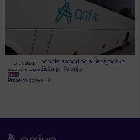
Obvestilo o popolni zapori dela Škofjeloške
31. 7. 2026
ceste v Stražišču pri Kranju
Kranj
Preberite objavo