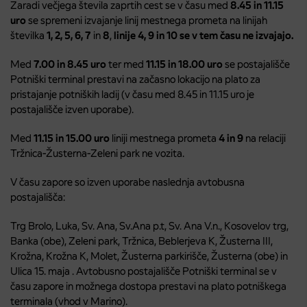
Zaradi večjega števila zaprtih cest se v času med
8.45 in 11.15
uro
se spremeni izvajanje linij mestnega prometa na linijah
številka
1, 2, 5, 6, 7
in
8
,
linije 4, 9 in 10 se v tem času ne izvajajo.
Med
7.00 in 8.45
uro
ter med
11.15 in 18.00
uro
se postajališče
Potniški terminal prestavi na začasno lokacijo na plato za
pristajanje potniških ladij (v času med 8.45 in 11.15 uro je
postajališče izven uporabe).
Med
11.15 in 15.00
uro
liniji mestnega prometa
4 in 9
na relaciji
Tržnica-Žusterna-Zeleni park ne vozita.
V času zapore so izven uporabe naslednja avtobusna
postajališča:
Trg Brolo, Luka, Sv. Ana, Sv.Ana p.t, Sv. Ana V.n., Kosovelov trg,
Banka (obe), Zeleni park, Tržnica, Beblerjeva K, Žusterna III,
Krožna, Krožna K, Molet, Žusterna parkirišče, Žusterna (obe) in
Ulica 15. maja . Avtobusno postajališče Potniški terminal se v
času zapore in možnega dostopa prestavi na plato potniškega
terminala (vhod v Marino).