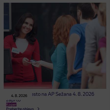
Prodajno mesto na AP Sežana 4. 8. 2026
4. 8. 2026
zaprto
Koper
Preberite objavo