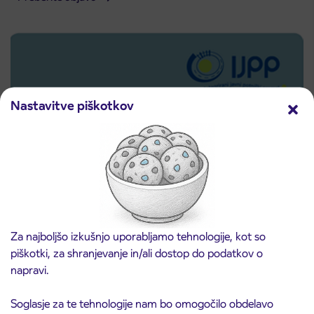
Nastavitve piškotkov
Predprodaja dijaških subvencioniranih IJPP
Za najboljšo izkušnjo uporabljamo tehnologije, kot so
3. 8. 2026
vozovnic za šolsko leto 2026/2027 se začne
piškotki, za shranjevanje in/ali dostop do podatkov o
21. avgusta
napravi.
Kranj
Preberite objavo
Soglasje za te tehnologije nam bo omogočilo obdelavo