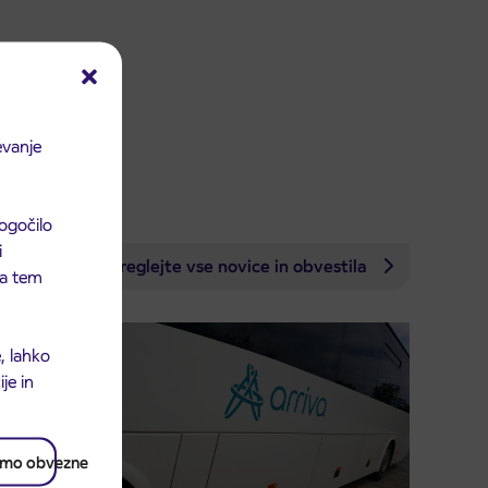
evanje
ogočilo
i
Preglejte vse novice in obvestila
 na tem
, lahko
je in
amo obvezne