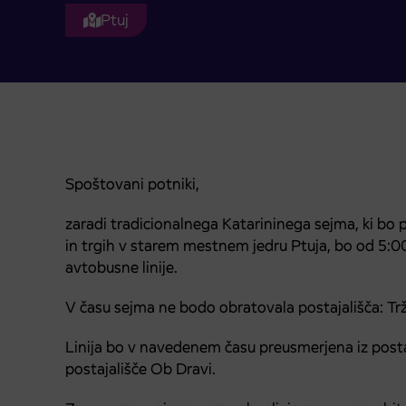
Ptuj
Spoštovani potniki,
zaradi tradicionalnega Katarininega sejma, ki bo 
in trgih v starem mestnem jedru Ptuja, bo od 5:
avtobusne linije.
V času sejma ne bodo obratovala postajališča: Trž
Linija bo v navedenem času preusmerjena iz posta
postajališče Ob Dravi.