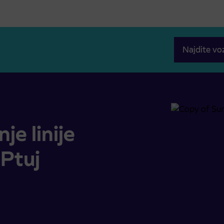
Najdite vo
uj (25.11.2022)
e linije
Ptuj