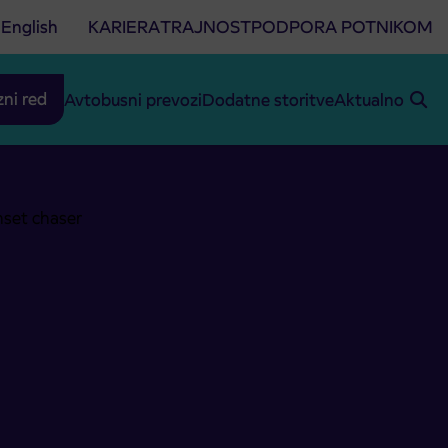
English
KARIERA
TRAJNOST
PODPORA POTNIKOM
zni red
Avtobusni prevozi
Dodatne storitve
Aktualno