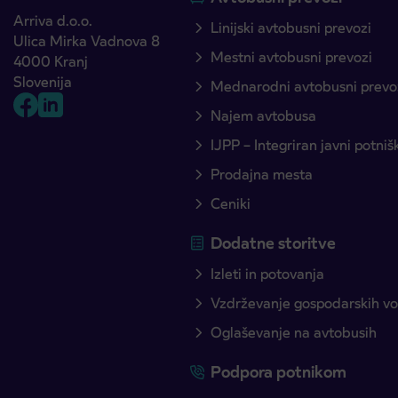
Arriva d.o.o.
Linijski avtobusni prevozi
Ulica Mirka Vadnova 8
Mestni avtobusni prevozi
4000 Kranj
Slovenija
Mednarodni avtobusni prevo
Najem avtobusa
IJPP – Integriran javni potni
Prodajna mesta
Ceniki
Dodatne storitve
Izleti in potovanja
Vzdrževanje gospodarskih voz
Oglaševanje na avtobusih
Podpora potnikom