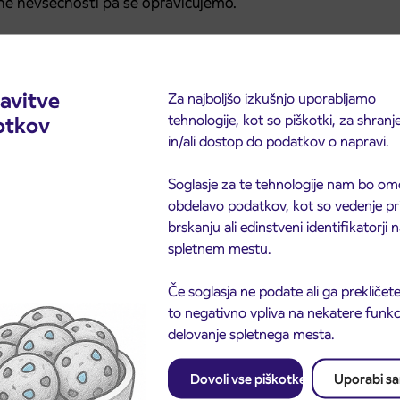
ne nevšečnosti pa se opravičujemo.
avitve
Za najboljšo izkušnjo uporabljamo
tehnologije, kot so piškotki, za shranj
otkov
in/ali dostop do podatkov o napravi.
Soglasje za te tehnologije nam bo om
obdelavo podatkov, kot so vedenje pr
brskanju ali edinstveni identifikatorji
spletnem mestu.
Če soglasja ne podate ali ga prekličete
to negativno vpliva na nekatere funkci
delovanje spletnega mesta.
Dovoli vse piškotke
Uporabi s