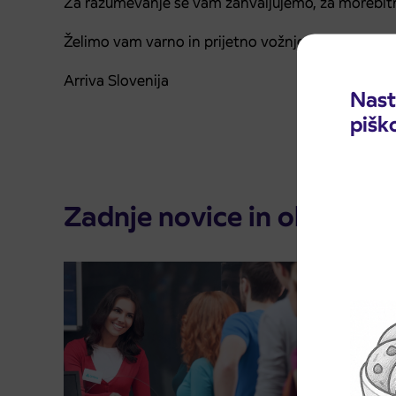
Za razumevanje se vam zahvaljujemo, za morebit
Želimo vam varno in prijetno vožnjo.
Arriva Slovenija
Nast
pišk
Zadnje novice in obvestila