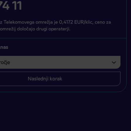
4 11
iz Telekomovega omrežja je 0,4172 EUR/klic, ceno za
 omrežij določajo drugi operaterji.
 nas
čje
bvezno izbrati.
Naslednji korak