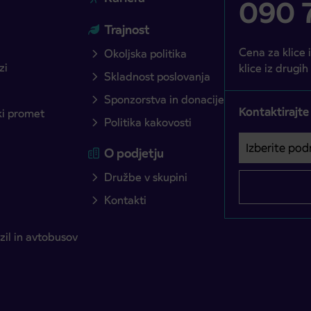
090 7
Trajnost
Cena za klice 
Okoljska politika
zi
klice iz drugih
Skladnost poslovanja
Sponzorstva in donacije
Kontaktirajte
ški promet
Politika kakovosti
Izberite podro
Področje je o
O podjetju
Družbe v skupini
Kontakti
il in avtobusov