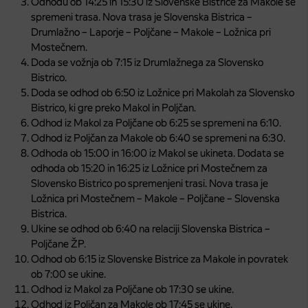
Odhodu ob 14:25 in 15:30 iz Slovenske Bistrice za Makole se
spremeni trasa. Nova trasa je Slovenska Bistrica –
Drumlažno – Laporje – Poljčane – Makole – Ložnica pri
Mostečnem.
Doda se vožnja ob 7:15 iz Drumlažnega za Slovensko
Bistrico.
Doda se odhod ob 6:50 iz Ložnice pri Makolah za Slovensko
Bistrico, ki gre preko Makol in Poljčan.
Odhod iz Makol za Poljčane ob 6:25 se spremeni na 6:10.
Odhod iz Poljčan za Makole ob 6:40 se spremeni na 6:30.
Odhoda ob 15:00 in 16:00 iz Makol se ukineta. Dodata se
odhoda ob 15:20 in 16:25 iz Ložnice pri Mostečnem za
Slovensko Bistrico po spremenjeni trasi. Nova trasa je
Ložnica pri Mostečnem – Makole – Poljčane – Slovenska
Bistrica.
Ukine se odhod ob 6:40 na relaciji Slovenska Bistrica –
Poljčane ŽP.
Odhod ob 6:15 iz Slovenske Bistrice za Makole in povratek
ob 7:00 se ukine.
Odhod iz Makol za Poljčane ob 17:30 se ukine.
Odhod iz Poljčan za Makole ob 17:45 se ukine.