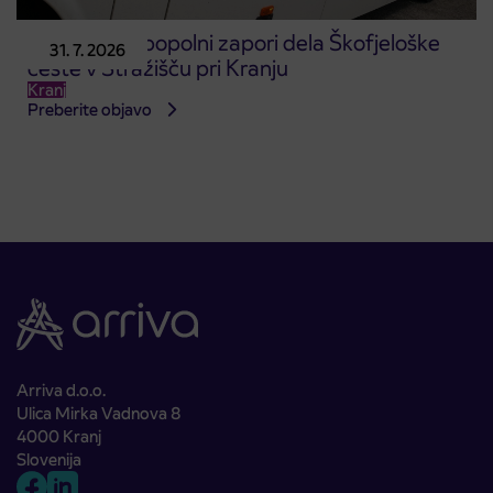
Obvestilo o popolni zapori dela Škofjeloške
31. 7. 2026
ceste v Stražišču pri Kranju
Kranj
Preberite objavo
Arriva d.o.o.
Ulica Mirka Vadnova 8
4000 Kranj
Slovenija