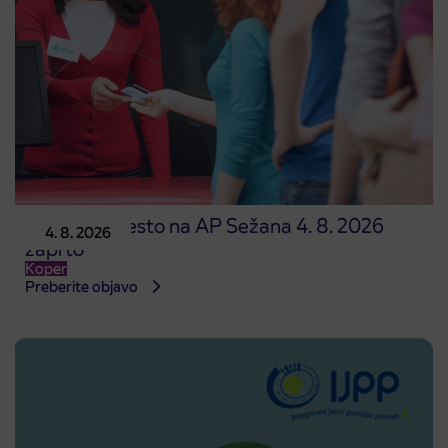
Prodajno mesto na AP Sežana 4. 8. 2026
4. 8. 2026
zaprto
Koper
Preberite objavo