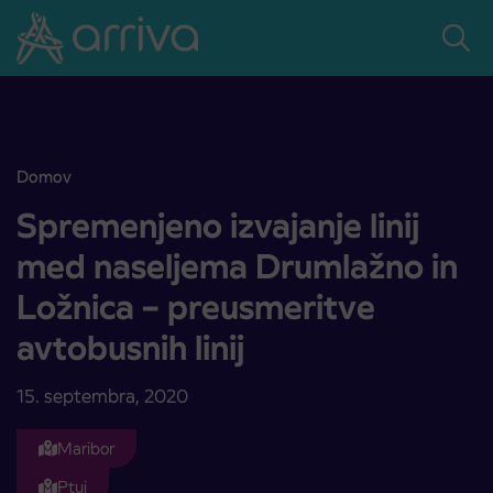
Skoči na vsebino
Domov
Spremenjeno izvajanje linij med naseljema Drumlažno in Ložnica – p
Spremenjeno izvajanje linij
med naseljema Drumlažno in
Ložnica – preusmeritve
avtobusnih linij
15. septembra, 2020
Maribor
Ptuj