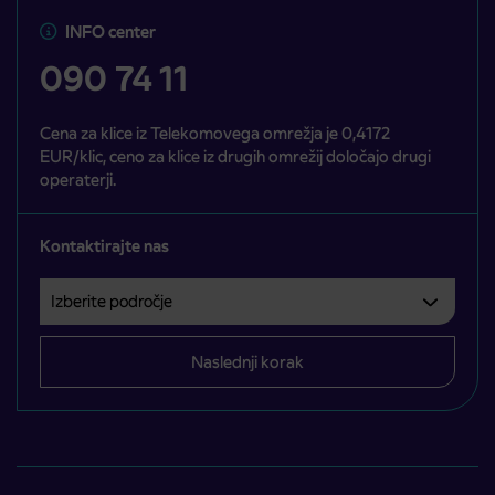
INFO center
090 74 11
Cena za klice iz Telekomovega omrežja je 0,4172
EUR/klic, ceno za klice iz drugih omrežij določajo drugi
operaterji.
Kontaktirajte nas
Izberite področje
Področje je obvezno izbrati.
Naslednji korak