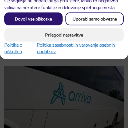
Če soglasja ne podate ali ga prekličete, lahko to negativno
vpliva na nekatere funkcije in delovanje spletnega mesta.
Dovoli vse piškotke
Uporabi samo obvezne
Obvestilo o popolni zapori ceste
Prilagodi nastavitve
3. 8. 2026
ČEŠNJEVEK – TRATA
Politika o
Politika zasebnosti in varovanja osebnih
Kranj
piškotkih
podatkov
Preberite objavo