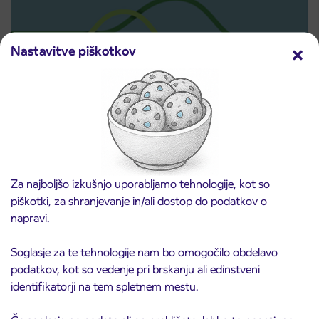
Nastavitve piškotkov
Predprodaja dijaških subvencioniranih IJPP
3. 8. 2026
vozovnic za šolsko leto 2026/2027 se začne
21. avgusta
Kranj
Za najboljšo izkušnjo uporabljamo tehnologije, kot so
Preberite objavo
piškotki, za shranjevanje in/ali dostop do podatkov o
napravi.
Soglasje za te tehnologije nam bo omogočilo obdelavo
podatkov, kot so vedenje pri brskanju ali edinstveni
identifikatorji na tem spletnem mestu.