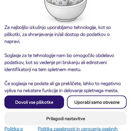
Za najboljšo izkušnjo uporabljamo tehnologije, kot so
piškotki, za shranjevanje in/ali dostop do podatkov o
napravi.
Soglasje za te tehnologije nam bo omogočilo obdelavo
podatkov, kot so vedenje pri brskanju ali edinstveni
Obvestilo o popolni zapori ceste
identifikatorji na tem spletnem mestu.
3. 8. 2026
ČEŠNJEVEK – TRATA
Kranj
Če soglasja ne podate ali ga prekličete, lahko to negativno
Preberite objavo
vpliva na nekatere funkcije in delovanje spletnega mesta.
Dovoli vse piškotke
Uporabi samo obvezne
Prilagodi nastavitve
Politika o
Politika zasebnosti in varovanja osebnih