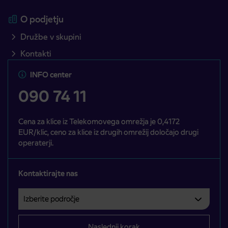
O podjetju
Družbe v skupini
Kontakti
INFO center
090 74 11
Cena za klice iz Telekomovega omrežja je 0,4172
EUR/klic, ceno za klice iz drugih omrežij določajo drugi
operaterji.
Kontaktirajte nas
Izberite področje
Področje je obvezno izbrati.
Naslednji korak