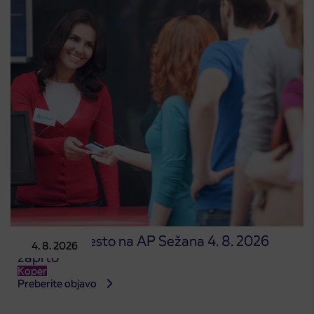
Prodajno mesto na AP Sežana 4. 8. 2026
4. 8. 2026
zaprto
Koper
Preberite objavo