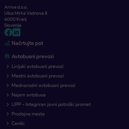
Arriva d.o.o.
Ulica Mirka Vadnova 8
4000 Kranj
Slovenija
Načrtujte pot
Avtobusni prevozi
Linijski avtobusni prevozi
Mestni avtobusni prevozi
Mednarodni avtobusni prevozi
Najem avtobusa
IJPP – Integriran javni potniški promet
Prodajna mesta
Ceniki