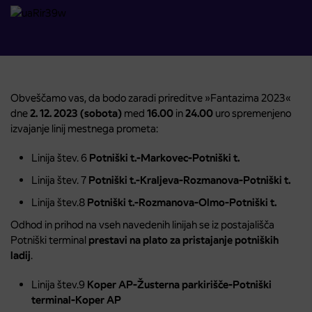
Obveščamo vas, da bodo zaradi prireditve »Fantazima 2023«
dne
2. 12. 2023 (sobota)
med
16.00
in
24.00
uro spremenjeno
izvajanje linij mestnega prometa:
Linija štev. 6
Potniški t.-Markovec-Potniški t.
Linija štev. 7
Potniški t.-Kraljeva-Rozmanova-Potniški t.
Linija štev.8
Potniški t.-Rozmanova-Olmo-Potniški t.
Odhod in prihod na vseh navedenih linijah se iz postajališča
Potniški terminal
prestavi na plato za pristajanje potniških
ladij
.
Linija štev.9
Koper AP-Žusterna parkirišče-Potniški
terminal-Koper AP