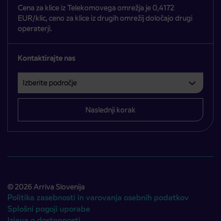
Cena za klice iz Telekomovega omrežja je 0,4172
EUR/klic, ceno za klice iz drugih omrežij določajo drugi
operaterji.
Kontaktirajte nas
Izberite področje
Področje je obvezno izbrati.
Naslednji korak
© 2026 Arriva Slovenija
Politika zasebnosti in varovanja osebnih podatkov
Splošni pogoji uporabe
Izjava o dostopnosti