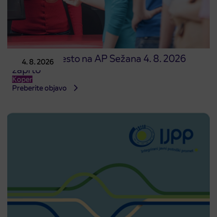
Prodajno mesto na AP Sežana 4. 8. 2026
4. 8. 2026
zaprto
Koper
Preberite objavo