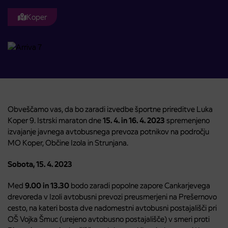
Koper
Obveščamo vas, da bo zaradi izvedbe športne prireditve Luka
Koper 9. Istrski maraton dne
15. 4. in
16. 4. 2023
spremenjeno
izvajanje javnega avtobusnega prevoza potnikov na področju
MO Koper, Občine Izola in Strunjana.
Sobota, 15. 4. 2023
Med
9.00 in 13.30
bodo zaradi popolne zapore Cankarjevega
drevoreda v Izoli avtobusni prevozi preusmerjeni na Prešernovo
cesto, na kateri bosta dve nadomestni avtobusni postajališči pri
OŠ Vojka Šmuc (urejeno avtobusno postajališče) v smeri proti