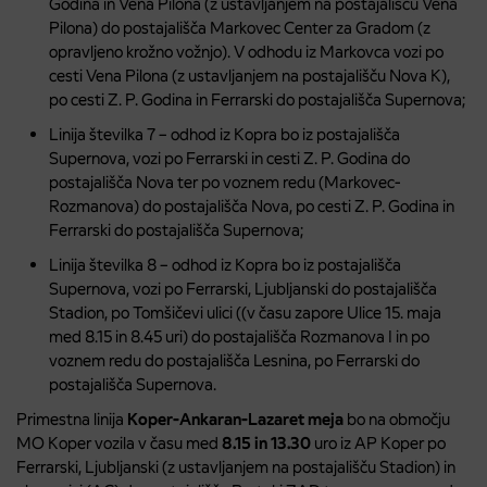
Godina in Vena Pilona (z ustavljanjem na postajališču Vena
Pilona) do postajališča Markovec Center za Gradom (z
opravljeno krožno vožnjo). V odhodu iz Markovca vozi po
cesti Vena Pilona (z ustavljanjem na postajališču Nova K),
po cesti Z. P. Godina in Ferrarski do postajališča Supernova;
Linija številka 7 – odhod iz Kopra bo iz postajališča
Supernova, vozi po Ferrarski in cesti Z. P. Godina do
postajališča Nova ter po voznem redu (Markovec-
Rozmanova) do postajališča Nova, po cesti Z. P. Godina in
Ferrarski do postajališča Supernova;
Linija številka 8 – odhod iz Kopra bo iz postajališča
Supernova, vozi po Ferrarski, Ljubljanski do postajališča
Stadion, po Tomšičevi ulici ((v času zapore Ulice 15. maja
med 8.15 in 8.45 uri) do postajališča Rozmanova I in po
voznem redu do postajališča Lesnina, po Ferrarski do
postajališča Supernova.
Primestna linija
Koper-Ankaran-Lazaret meja
bo na območju
MO Koper vozila v času med
8.15 in 13.30
uro iz AP Koper po
Ferrarski, Ljubljanski (z ustavljanjem na postajališču Stadion) in