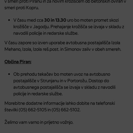
v smeri proti Piranu in za novim krožiščem ob betonskih ovirah v
smeri proti Kopru.
V času med cca
30 in 13.30
uro bo moten promet skozi
krožišče v Jagodju. Prehajanje krožišča se izvaja v skladu z
navodili policije in redarske službe.
V času zapore so izven uporabe avtobusna postajališča Izola
Mehano, Izola, Izola reš.post. in Simonov zaliv v obeh smereh.
Občina Piran:
Ob prehodu tekačev bo moten uvoz na avtobusno
postajališče v Strunjanu in v Portorožu. Dostop do
avtobusnega postajališča se izvaja v skladu z navodili
policije in redarske službe.
Morebitne dodatne informacije lahko dobite na telefonski
številki (05) 662-5105 in (05) 662-5102.
Želimo vam varno in prijetno vožnjo.