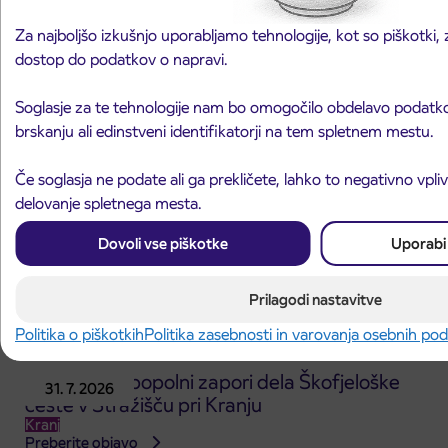
Obvestilo o popolni zapori ceste
3. 8. 2026
Za najboljšo izkušnjo uporabljamo tehnologije, kot so piškotki, z
ČEŠNJEVEK – TRATA
Kranj
dostop do podatkov o napravi.
Preberite objavo
Soglasje za te tehnologije nam bo omogočilo obdelavo podatkov
brskanju ali edinstveni identifikatorji na tem spletnem mestu.
Če soglasja ne podate ali ga prekličete, lahko to negativno vpli
delovanje spletnega mesta.
Dovoli vse piškotke
Uporabi
Prilagodi nastavitve
Politika o piškotkih
Politika zasebnosti in varovanja osebnih po
Obvestilo o popolni zapori dela Škofjeloške
31. 7. 2026
ceste v Stražišču pri Kranju
Kranj
Preberite objavo