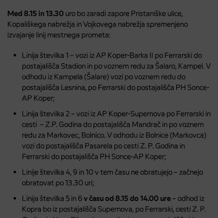
Med 8.15 in 13.30
uro bo zaradi zapore Pristaniške ulice,
Kopališkega nabrežja in Vojkovega nabrežja spremenjeno
izvajanje linij mestnega prometa:
Linija številka 1 – vozi iz AP Koper-Barka II po Ferrarski do
postajališča Stadion in po voznem redu za Šalaro, Kampel. V
odhodu iz Kampela (Šalare) vozi po voznem redu do
postajališča Lesnina, po Ferrarski do postajališča PH Sonce-
AP Koper;
Linija številka 2 – vozi iz AP Koper-Supernova po Ferrarski in
cesti – Z.P. Godina do postajališča Mandrač in po voznem
redu za Markovec, Bolnico. V odhodu iz Bolnice (Markovca)
vozi do postajališča Pasarela po cesti Z. P. Godina in
Ferrarski do postajališča PH Sonce-AP Koper;
Linije številka 4, 9 in 10 v tem času ne obratujejo – začnejo
obratovat po 13.30 uri;
Linija številka 5 in 6
v času od 8.15 do 14.00 ure
– odhod iz
Kopra bo iz postajališča Supernova, po Ferrarski, cesti Z. P.