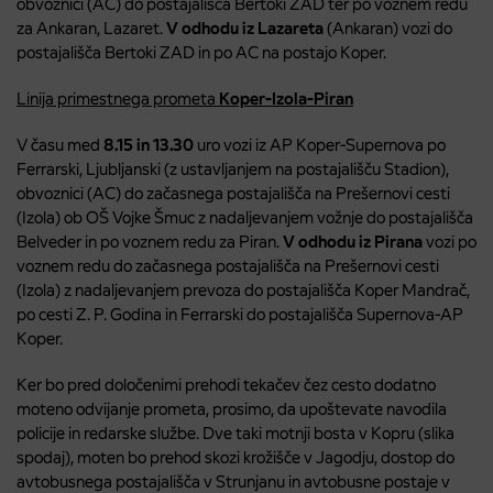
obvoznici (AC) do postajališča Bertoki ZAD ter po voznem redu
za Ankaran, Lazaret.
V odhodu iz Lazareta
(Ankaran) vozi do
postajališča Bertoki ZAD in po AC na postajo Koper.
Linija primestnega prometa
Koper-Izola-Piran
V času med
8.15 in 13.30
uro vozi iz AP Koper-Supernova po
Ferrarski, Ljubljanski (z ustavljanjem na postajališču Stadion),
obvoznici (AC) do začasnega postajališča na Prešernovi cesti
(Izola) ob OŠ Vojke Šmuc z nadaljevanjem vožnje do postajališča
Belveder in po voznem redu za Piran.
V odhodu iz Pirana
vozi po
voznem redu do začasnega postajališča na Prešernovi cesti
(Izola) z nadaljevanjem prevoza do postajališča Koper Mandrač,
po cesti Z. P. Godina in Ferrarski do postajališča Supernova-AP
Koper.
Ker bo pred določenimi prehodi tekačev čez cesto dodatno
moteno odvijanje prometa, prosimo, da upoštevate navodila
policije in redarske službe. Dve taki motnji bosta v Kopru (slika
spodaj), moten bo prehod skozi krožišče v Jagodju, dostop do
avtobusnega postajališča v Strunjanu in avtobusne postaje v