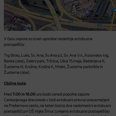
V času zapore so izven uporabe naslednja avtobusna
postajališča:
Trg Brolo, Luka, Sv. Ana, Sv.Ana p.t, Sv. Ana V.n., Kosovelov trg,
Banka (obe), Zeleni park, Tržnica, Ulica 15.maja, Beblerjeva K,
Žusterna III, Krožna, Krožna K, Molet, Žusterna parkirišče in
Žusterna (obe).
Občina Izola:
Med
7.00 in 18.00
uro bodo zaradi popolne zapore
Cankarjevega drevoreda v Izoli avtobusni prevozi preusmerjeni
na Prešernovo cesto, na kateri bosta dve nadomestni avtobusni
postajališči pri OŠ Vojka Šmuc (urejeno avtobusno postajališče)