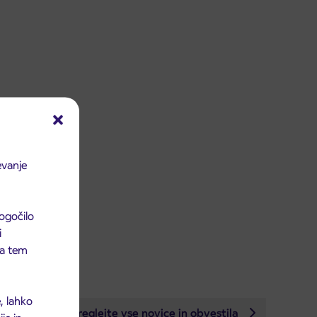
evanje
ogočilo
i
 na tem
, lahko
Preglejte vse novice in obvestila