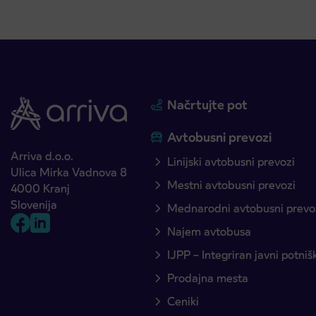
Načrtujte pot
Avtobusni prevozi
Arriva d.o.o.
Linijski avtobusni prevozi
Ulica Mirka Vadnova 8
Mestni avtobusni prevozi
4000 Kranj
Slovenija
Mednarodni avtobusni prevo
Najem avtobusa
IJPP – Integriran javni potni
Prodajna mesta
Ceniki