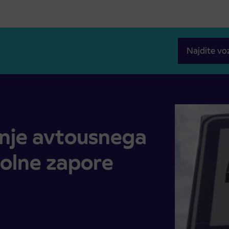
Najdite vo
i popolne zapore ceste v Dražencih
nje avtousnega
olne zapore