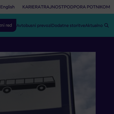
English
KARIERA
TRAJNOST
PODPORA POTNIKOM
zni red
Avtobusni prevozi
Dodatne storitve
Aktualno