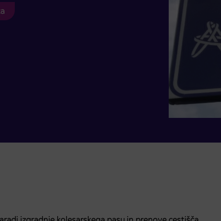
ca
zaradi izgradnje kolesarskega pasu in prenove cestišča