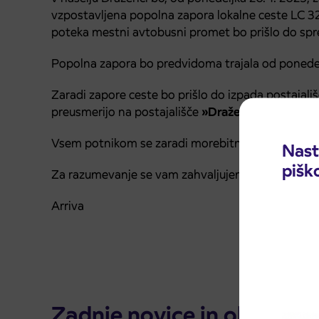
vzpostavljena popolna zapora lokalne ceste LC 32
poteka mestni avtobusni promet bo prišlo do sp
Popolna zapora bo predvidoma trajala od ponedelj
Zaradi zapore ceste bo prišlo do izpada postajali
preusmerijo na postajališče
»Draženci« in »Dražen
Vsem potnikom se zaradi morebitnih nevšečnosti
Nast
pišk
Za razumevanje se vam zahvaljujemo.
Arriva
Zadnje novice in obvestila