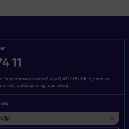
er
4 11
iz Telekomovega omrežja je 0,4172 EUR/klic, ceno za
 omrežij določajo drugi operaterji.
 nas
čje
bvezno izbrati.