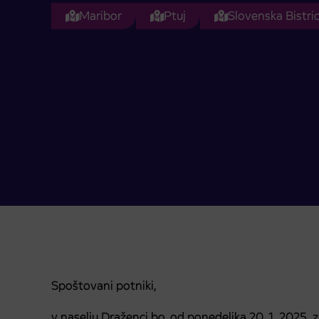
Maribor
Ptuj
Slovenska Bistri
Spoštovani potniki,
v naselju Draženci bo, od ponedeljka 20. 1. 2025, 