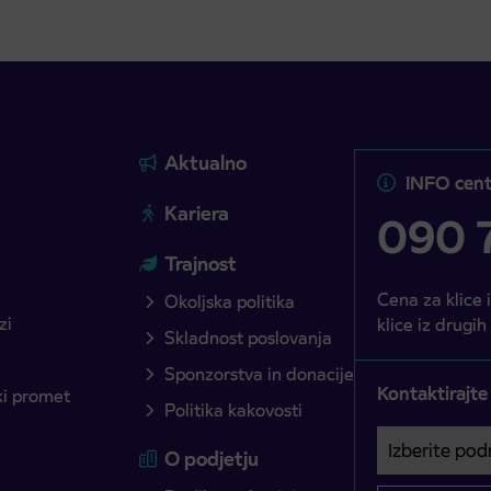
Aktualno
INFO cent
Kariera
090 7
Trajnost
Cena za klice 
Okoljska politika
zi
klice iz drugih
Skladnost poslovanja
Sponzorstva in donacije
Kontaktirajte
ški promet
Politika kakovosti
Izberite podro
Področje je o
O podjetju