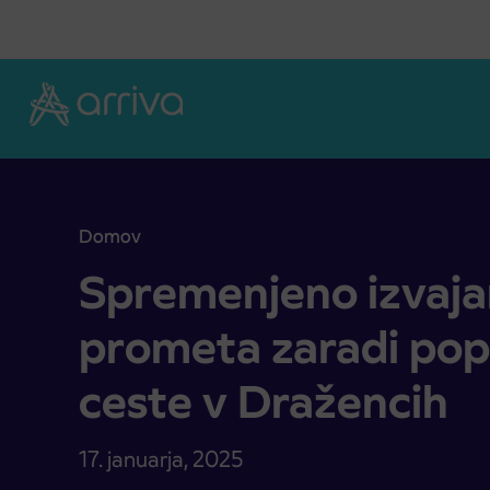
Skoči na vsebino
Domov
Spremenjeno izvajanje avtousnega prometa zarad
Spremenjeno izvaja
prometa zaradi pop
ceste v Dražencih
17. januarja, 2025