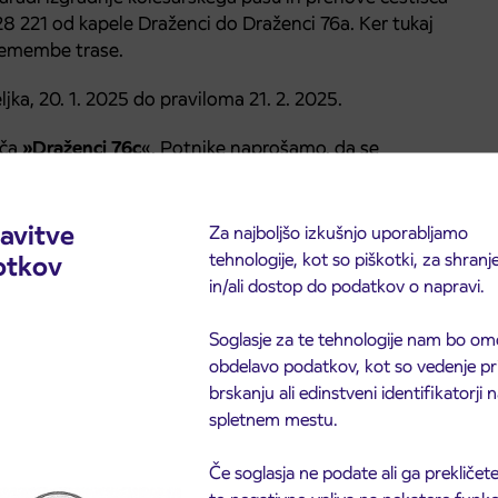
8 221 od kapele Draženci do Draženci 76a. Ker tukaj
remembe trase.
ka, 20. 1. 2025 do praviloma 21. 2. 2025.
šča
»Draženci 76c
«. Potnike naprošamo, da se
ci obračališče
«
 opravičujemo.
avitve
Za najboljšo izkušnjo uporabljamo
tehnologije, kot so piškotki, za shranj
otkov
in/ali dostop do podatkov o napravi.
Soglasje za te tehnologije nam bo om
obdelavo podatkov, kot so vedenje pr
brskanju ali edinstveni identifikatorji
spletnem mestu.
Če soglasja ne podate ali ga prekličete