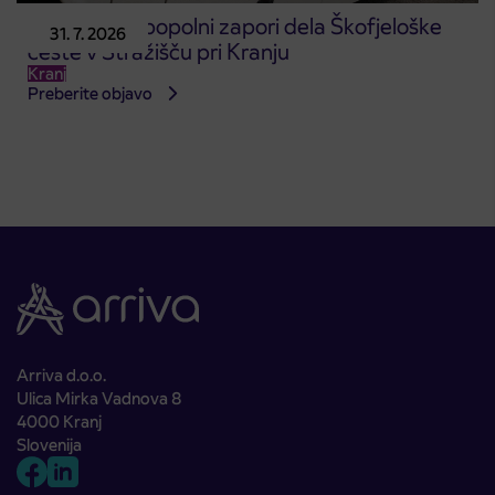
Obvestilo o popolni zapori dela Škofjeloške
31. 7. 2026
ceste v Stražišču pri Kranju
Kranj
Preberite objavo
Arriva d.o.o.
Ulica Mirka Vadnova 8
4000 Kranj
Slovenija