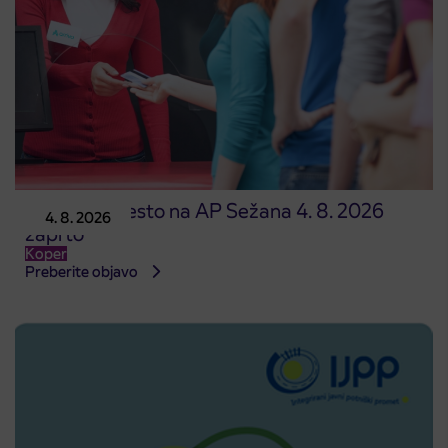
Prodajno mesto na AP Sežana 4. 8. 2026
4. 8. 2026
zaprto
Koper
Preberite objavo