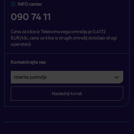
INFO center
090 74 11
Cena za klice iz Telekomovega omrežja je 0,4172
EUR/klic, ceno za klice iz drugih omrežij določajo drugi
operaterji.
Kontaktirajte nas
Izberite področje
Področje je obvezno izbrati.
Naslednji korak