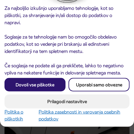
Za najboljšo izkušnjo uporabljamo tehnologije, kot so
piškotki, za shranjevanje in/ali dostop do podatkov o
napravi.
Obvestilo o popolni zapori ceste
3. 8. 2026
Soglasje za te tehnologije nam bo omogočilo obdelavo
ČEŠNJEVEK – TRATA
podatkov, kot so vedenje pri brskanju ali edinstveni
Kranj
Preberite objavo
identifikatorji na tem spletnem mestu.
Če soglasja ne podate ali ga prekličete, lahko to negativno
vpliva na nekatere funkcije in delovanje spletnega mesta.
Dovoli vse piškotke
Uporabi samo obvezne
Prilagodi nastavitve
Politika o
Politika zasebnosti in varovanja osebnih
piškotkih
podatkov