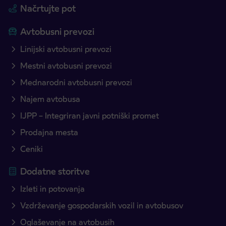
Načrtujte pot
Avtobusni prevozi
Linijski avtobusni prevozi
Mestni avtobusni prevozi
Mednarodni avtobusni prevozi
Najem avtobusa
IJPP – Integriran javni potniški promet
Prodajna mesta
Ceniki
Dodatne storitve
Izleti in potovanja
Vzdrževanje gospodarskih vozil in avtobusov
Oglaševanje na avtobusih