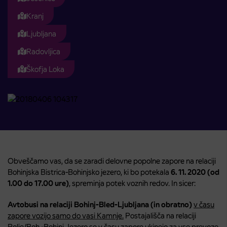
Kranj
Ljubljana
Radovljica
Škofja Loka
Obveščamo vas, da se zaradi delovne popolne zapore na relaciji
Bohinjska Bistrica-Bohinjsko jezero, ki bo potekala
6. 11. 2020 (od
1.00 do 17.00 ure)
, spreminja potek voznih redov. In sicer:
Avtobusi na relaciji Bohinj-Bled-Ljubljana (in obratno)
v času
zapore vozijo samo do vasi Kamnje.
Postajališča na relaciji
Polje/Boh.-Bohinj Jezero se v času zapore ukinejo za vse prevoze