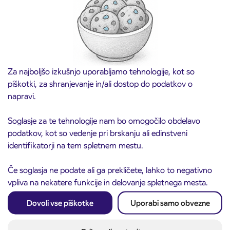
Kranj
Preberite objavo
Za najboljšo izkušnjo uporabljamo tehnologije, kot so
piškotki, za shranjevanje in/ali dostop do podatkov o
napravi.
Soglasje za te tehnologije nam bo omogočilo obdelavo
podatkov, kot so vedenje pri brskanju ali edinstveni
identifikatorji na tem spletnem mestu.
Obvestilo o popolni zapori ceste
Če soglasja ne podate ali ga prekličete, lahko to negativno
3. 8. 2026
ČEŠNJEVEK – TRATA
vpliva na nekatere funkcije in delovanje spletnega mesta.
Kranj
Preberite objavo
Dovoli vse piškotke
Uporabi samo obvezne