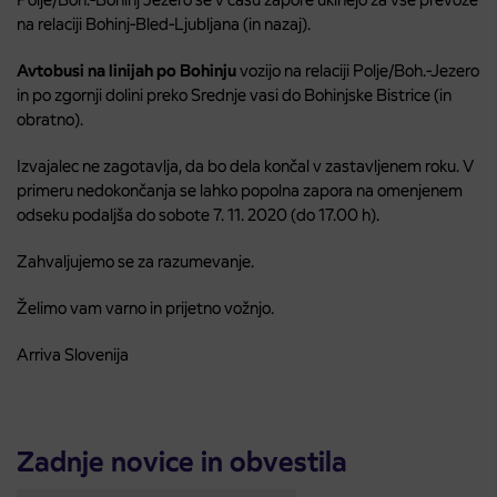
na relaciji Bohinj-Bled-Ljubljana (in nazaj).
Avtobusi na linijah po Bohinju
vozijo na relaciji Polje/Boh.-Jezero
in po zgornji dolini preko Srednje vasi do Bohinjske Bistrice (in
obratno).
Izvajalec ne zagotavlja, da bo dela končal v zastavljenem roku. V
primeru nedokončanja se lahko popolna zapora na omenjenem
odseku podaljša do sobote 7. 11. 2020 (do 17.00 h).
Zahvaljujemo se za razumevanje.
Želimo vam varno in prijetno vožnjo.
Arriva Slovenija
Zadnje novice in obvestila