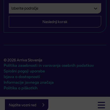
Izberite področje
Področje je obvezno izbrati.
Naslednji korak
© 2026 Arriva Slovenija
Politika zasebnosti in varovanja osebnih podatkov
Splošni pogoji uporabe
Izjava o dostopnosti
Informacije javnega značaja
Politika o piškotkih
Avtorji:
Emigma
Najdite vozni red