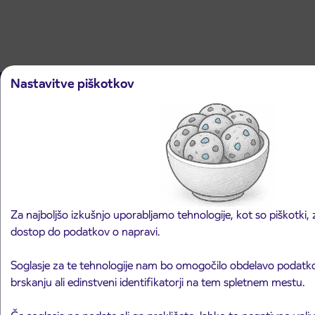
Nastavitve piškotkov
Arriva d.o.o.
Ulica Mirka Vadnova 8
4000 Kranj
Slovenija
Za najboljšo izkušnjo uporabljamo tehnologije, kot so piškotki, z
dostop do podatkov o napravi.
Načrtujte pot
Soglasje za te tehnologije nam bo omogočilo obdelavo podatkov
brskanju ali edinstveni identifikatorji na tem spletnem mestu.
Avtobusni prevozi
Linijski avtobusni prevozi