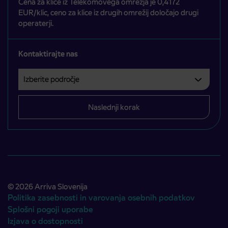
Cena za klice iz Telekomovega omrežja je 0,4172
EUR/klic, ceno za klice iz drugih omrežij določajo drugi
operaterji.
Kontaktirajte nas
Izberite področje
Področje je obvezno izbrati.
Naslednji korak
© 2026 Arriva Slovenija
Politika zasebnosti in varovanja osebnih podatkov
Splošni pogoji uporabe
Izjava o dostopnosti