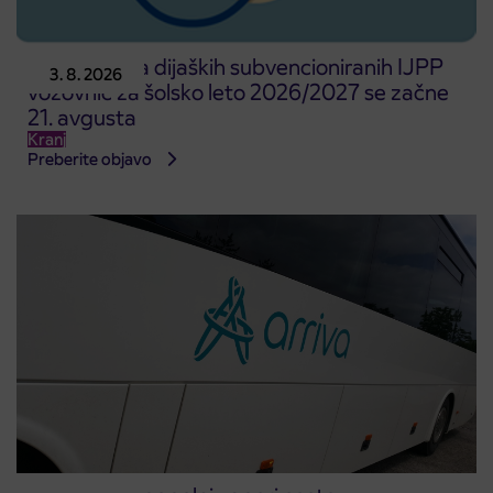
Predprodaja dijaških subvencioniranih IJPP
3. 8. 2026
vozovnic za šolsko leto 2026/2027 se začne
21. avgusta
Kranj
Preberite objavo