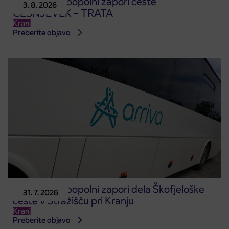
Obvestilo o popolni zapori ceste
3. 8. 2026
ČEŠNJEVEK – TRATA
Kranj
Preberite objavo
Obvestilo o popolni zapori dela Škofjeloške
31. 7. 2026
ceste v Stražišču pri Kranju
Kranj
Preberite objavo