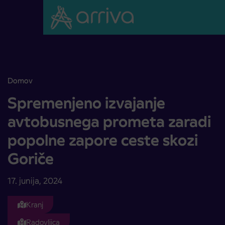
Skoči na vsebino
Domov
Spremenjeno izvajanje avtobusnega prometa zaradi popolne zapore
Spremenjeno izvajanje
avtobusnega prometa zaradi
popolne zapore ceste skozi
Goriče
17. junija, 2024
Kranj
Radovljica