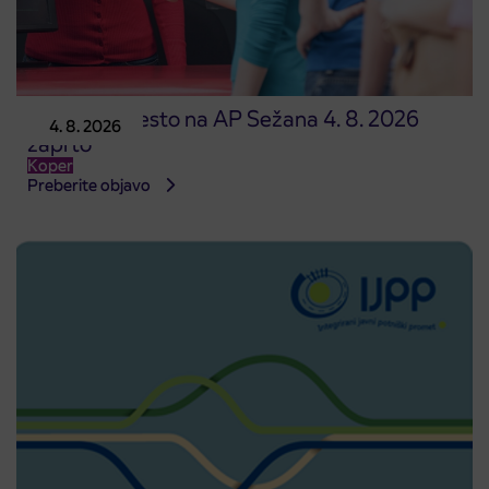
Prodajno mesto na AP Sežana 4. 8. 2026
4. 8. 2026
zaprto
Koper
Preberite objavo