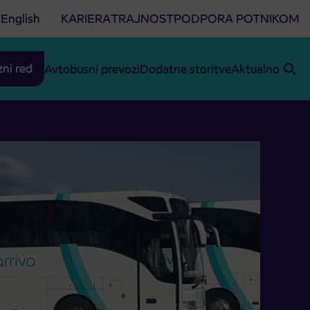
English
KARIERA
TRAJNOST
PODPORA POTNIKOM
zni red
Avtobusni prevozi
Dodatne storitve
Aktualno