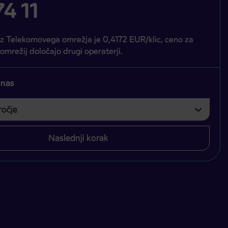
4 11
iz Telekomovega omrežja je 0,4172 EUR/klic, ceno za
 omrežij določajo drugi operaterji.
 nas
čje
bvezno izbrati.
Naslednji korak