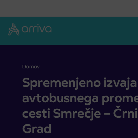
Skoči na vsebino
Domov
Spremenjeno izvajanje avtobusnega prometa zarad
Spremenjeno izvaja
avtobusnega promet
cesti Smrečje – Črni
Grad