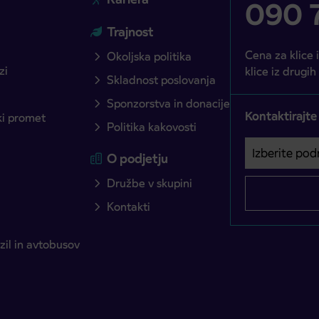
090 7
Trajnost
Cena za klice 
Okoljska politika
zi
klice iz drugih
Skladnost poslovanja
Sponzorstva in donacije
Kontaktirajte
ški promet
Politika kakovosti
Izberite podro
Področje je o
O podjetju
Družbe v skupini
Kontakti
il in avtobusov