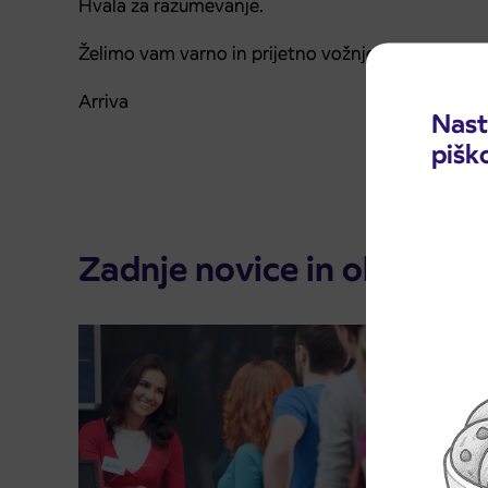
Hvala za razumevanje.
Želimo vam varno in prijetno vožnjo.
Arriva
Nast
pišk
Zadnje novice in obvestila