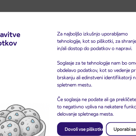
avitve
Za najboljšo izkušnjo uporabljamo
tehnologije, kot so piškotki, za shranj
otkov
in/ali dostop do podatkov o napravi.
Soglasje za te tehnologije nam bo om
obdelavo podatkov, kot so vedenje pr
brskanju ali edinstveni identifikatorji
spletnem mestu.
Če soglasja ne podate ali ga prekličete
to negativno vpliva na nekatere funkci
delovanje spletnega mesta.
Dovoli vse piškotke
Uporabi s