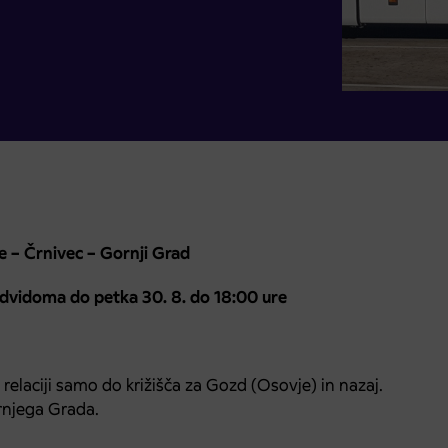
e – Črnivec – Gornji Grad
edvidoma do petka 30. 8. do 18:00 ure
relaciji samo do križišča za Gozd (Osovje) in nazaj.
rnjega Grada.