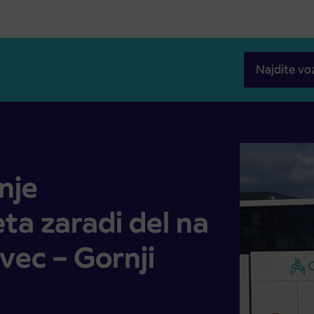
Najdite vo
i del na cesti Smrečje – Črnivec – Gornji Grad
nje
a zaradi del na
vec – Gornji