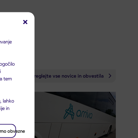
evanje
ogočilo
i
Preglejte vse novice in obvestila
 na tem
, lahko
je in
amo obvezne