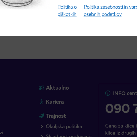
027 se začne 21.
Politika o
Politika zasebnosti in va
ta
piškotkih
osebnih podatkov
ite objavo
Preberite objavo
Aktualno
INFO cent
Kariera
090 7
Trajnost
Cena za klice 
Okoljska politika
zi
klice iz drugih
Skladnost poslovanja