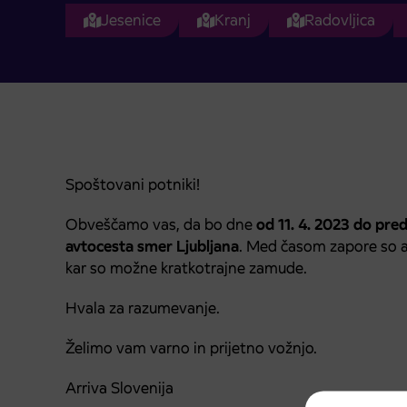
Jesenice
Kranj
Radovljica
Spoštovani potniki!
Obveščamo vas, da bo dne
od 11. 4. 2023 do pre
avtocesta smer Ljubljana
. Med časom zapore so a
kar so možne kratkotrajne zamude.
Hvala za razumevanje.
Želimo vam varno in prijetno vožnjo.
Arriva Slovenija