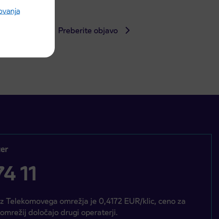
rovanja
Preberite objavo
er
4 11
iz Telekomovega omrežja je 0,4172 EUR/klic, ceno za
 omrežij določajo drugi operaterji.