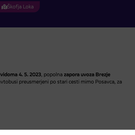
Škofja Loka
dvidoma 4. 5. 2023
, popolna
zapora uvoza Brezje
vtobusi preusmerjeni po stari cesti mimo Posavca, za