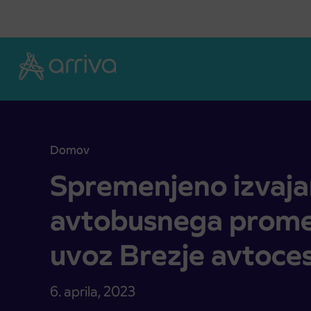
Skoči na vsebino
Domov
Spremenjeno izvajanje avtobusnega prometa – za
Spremenjeno izvaja
avtobusnega prome
uvoz Brezje avtoce
6. aprila, 2023