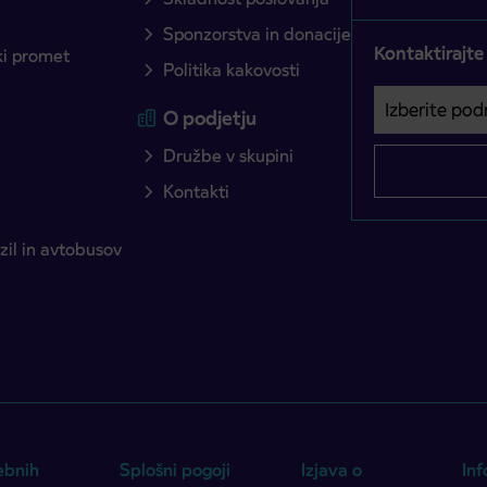
Sponzorstva in donacije
Kontaktirajte
ški promet
Politika kakovosti
Izberite podro
Področje je o
O podjetju
Družbe v skupini
Kontakti
il in avtobusov
ebnih
Splošni pogoji
Izjava o
Inf