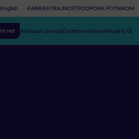
English
KARIERA
TRAJNOST
PODPORA POTNIKOM
zni red
Avtobusni prevozi
Dodatne storitve
Aktualno