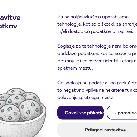
avitve
Za najboljšo izkušnjo uporabljamo
tehnologije, kot so piškotki, za shranj
otkov
in/ali dostop do podatkov o napravi.
Soglasje za te tehnologije nam bo om
obdelavo podatkov, kot so vedenje pr
brskanju ali edinstveni identifikatorji
spletnem mestu.
Če soglasja ne podate ali ga prekličete
to negativno vpliva na nekatere funkci
delovanje spletnega mesta.
Dovoli vse piškotke
Uporabi s
Obvestilo o popolni zapo
3. 8. 2026
ceste ČEŠNJEVEK – TR
odaja dijaških
8. 2026
Kranj
cioniranih IJPP
Prilagodi nastavitve
ic za šolsko leto