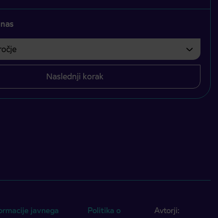
 nas
čje
bvezno izbrati.
Naslednji korak
ormacije javnega
Politika o
Avtorji: