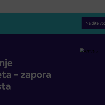
Najdite vo
pora uvoz Brezje avtocesta
nje
ta – zapora
sta