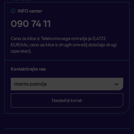
INFO center
090 74 11
Cena za klice iz Telekomovega omrežja je 0,4172
EUR/klic, ceno za klice iz drugih omrežij določajo drugi
operaterji.
Kontaktirajte nas
Izberite področje
Področje je obvezno izbrati.
Naslednji korak