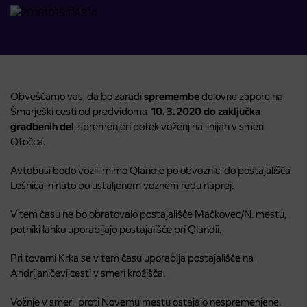
Obveščamo vas, da bo zaradi
spremembe
delovne zapore na
Šmarješki cesti od predvidoma
10. 3. 2020
do
zaključka
gradbenih del
, spremenjen potek voženj na linijah v smeri
Otočca.
Avtobusi bodo vozili mimo Qlandie po obvoznici do postajališča
Lešnica in nato po ustaljenem voznem redu naprej.
V tem času ne bo obratovalo postajališče Mačkovec/N. mestu,
potniki lahko uporabljajo postajališče pri Qlandii.
Pri tovarni Krka se v tem času uporablja postajališče na
Andrijaničevi cesti v smeri krožišča.
Vožnje v smeri proti Novemu mestu ostajajo nespremenjene.