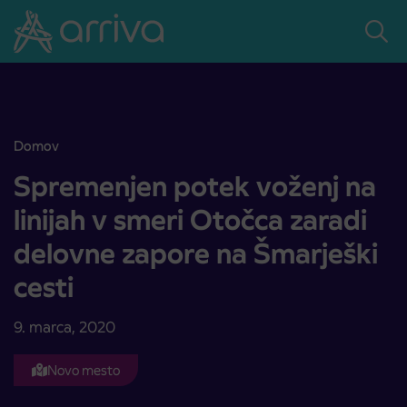
Skoči na vsebino
Domov
Spremenjen potek voženj na linijah v smeri Otočca zaradi delovne z
Spremenjen potek voženj na
linijah v smeri Otočca zaradi
delovne zapore na Šmarješki
cesti
9. marca, 2020
Novo mesto