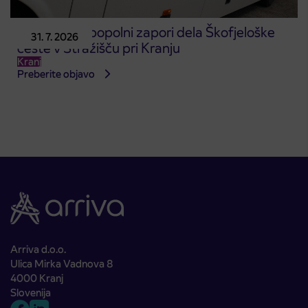
Obvestilo o popolni zapori dela Škofjeloške
31. 7. 2026
ceste v Stražišču pri Kranju
Kranj
Preberite objavo
Arriva d.o.o.
Ulica Mirka Vadnova 8
4000 Kranj
Slovenija