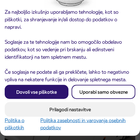
Za najboljšo izkušnjo uporabljamo tehnologije, kot so
piškotki, za shranjevanje in/ali dostop do podatkov o
napravi.
Obvestilo o popolni zapori ceste
Soglasje za te tehnologije nam bo omogočilo obdelavo
3. 8. 2026
ČEŠNJEVEK – TRATA
podatkov, kot so vedenje pri brskanju ali edinstveni
Kranj
identifikatorji na tem spletnem mestu.
Preberite objavo
Če soglasja ne podate ali ga prekličete, lahko to negativno
vpliva na nekatere funkcije in delovanje spletnega mesta.
Dovoli vse piškotke
Uporabi samo obvezne
Prilagodi nastavitve
Politika o
Politika zasebnosti in varovanja osebnih
piškotkih
podatkov