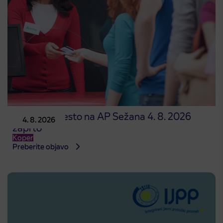
Prodajno mesto na AP Sežana 4. 8. 2026
4. 8. 2026
zaprto
Koper
Preberite objavo