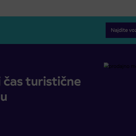
Najdite vo
Kranju
čas turistične
ju