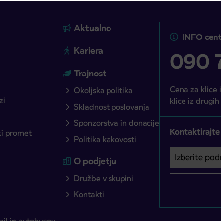
Aktualno
INFO cent
Kariera
090 7
Trajnost
Cena za klice 
Okoljska politika
zi
klice iz drugih
Skladnost poslovanja
Sponzorstva in donacije
Kontaktirajte
ški promet
Politika kakovosti
Izberite podro
Področje je o
O podjetju
Družbe v skupini
Kontakti
il in avtobusov