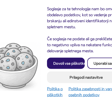
Soglasje za te tehnologije nam bo om
obdelavo podatkov, kot so vedenje pr
brskanju ali edinstveni identifikatorji
spletnem mestu.
Obvestilo o popolni zapo
3. 8. 2026
Če soglasja ne podate ali ga prekličete
ceste ČEŠNJEVEK – TR
odaja dijaških
8. 2026
Kranj
to negativno vpliva na nekatere funkci
cioniranih IJPP
ic za šolsko leto
delovanje spletnega mesta.
027 se začne 21.
ta
Dovoli vse piškotke
Uporabi s
ite objavo
Preberite objavo
Prilagodi nastavitve
Politika o
Politika zasebnosti in va
piškotkih
osebnih podatkov