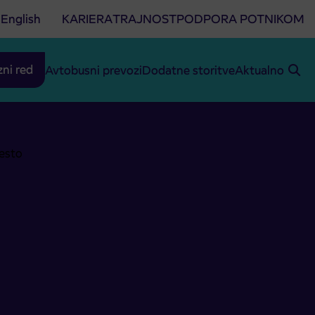
English
KARIERA
TRAJNOST
PODPORA POTNIKOM
zni red
Avtobusni prevozi
Dodatne storitve
Aktualno