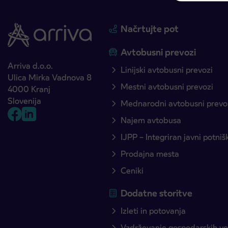
Načrtujte pot
Avtobusni prevozi
Arriva d.o.o.
Linijski avtobusni prevozi
Ulica Mirka Vadnova 8
Mestni avtobusni prevozi
4000 Kranj
Slovenija
Mednarodni avtobusni prevo
Najem avtobusa
IJPP – Integriran javni potni
Prodajna mesta
Ceniki
Dodatne storitve
Izleti in potovanja
Vzdrževanje gospodarskih voz