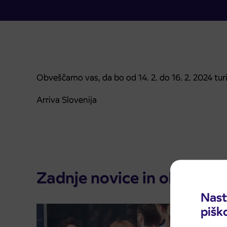
Obveščamo vas, da bo od 14. 2. do 16. 2. 2024 tur
Arriva Slovenija
Zadnje novice in obvestila
Nast
pišk