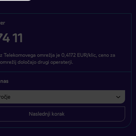
er
4 11
iz Telekomovega omrežja je 0,4172 EUR/klic, ceno za
 omrežij določajo drugi operaterji.
 nas
čje
bvezno izbrati.
Naslednji korak