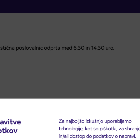
istična poslovalnic odprta med 6.30 in 14.30 uro.
avitve
Za najboljšo izkušnjo uporabljamo
tehnologije, kot so piškotki, za shranj
otkov
in/ali dostop do podatkov o napravi.