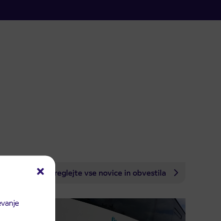
Preglejte vse novice in obvestila
evanje