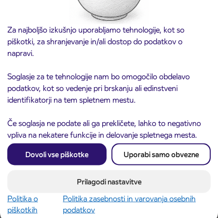
Za najboljšo izkušnjo uporabljamo tehnologije, kot so
piškotki, za shranjevanje in/ali dostop do podatkov o
napravi.
Soglasje za te tehnologije nam bo omogočilo obdelavo
Obvestilo o popolni zapori ceste
3. 8. 2026
podatkov, kot so vedenje pri brskanju ali edinstveni
ČEŠNJEVEK – TRATA
identifikatorji na tem spletnem mestu.
Kranj
Preberite objavo
Če soglasja ne podate ali ga prekličete, lahko to negativno
vpliva na nekatere funkcije in delovanje spletnega mesta.
Dovoli vse piškotke
Uporabi samo obvezne
Prilagodi nastavitve
Politika o
Politika zasebnosti in varovanja osebnih
piškotkih
podatkov