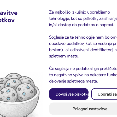
avitve
Za najboljšo izkušnjo uporabljamo
tehnologije, kot so piškotki, za shranj
otkov
in/ali dostop do podatkov o napravi.
Soglasje za te tehnologije nam bo om
obdelavo podatkov, kot so vedenje pr
brskanju ali edinstveni identifikatorji
spletnem mestu.
Če soglasja ne podate ali ga prekličete
to negativno vpliva na nekatere funkci
delovanje spletnega mesta.
Obvestilo o popolni zapo
Dovoli vse piškotke
Uporabi s
3. 8. 2026
ceste ČEŠNJEVEK – TR
odaja dijaških
8. 2026
Kranj
cioniranih IJPP
ic za šolsko leto
Prilagodi nastavitve
027 se začne 21.