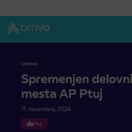
Skoči na vsebino
Domov
Spremenjen delovni čas prodajnega mesta AP Pt
Spremenjen delovni
mesta AP Ptuj
11. novembra, 2024
Ptuj