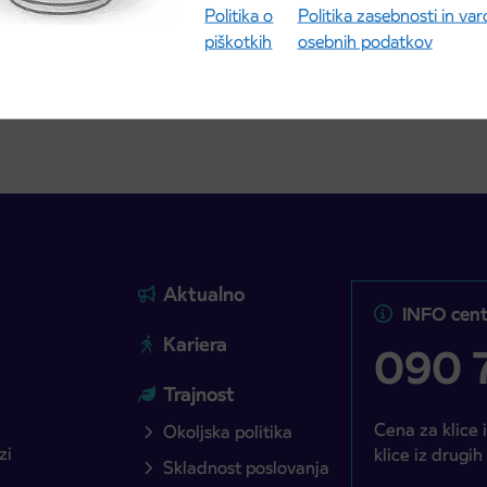
ta
Politika o
Politika zasebnosti in va
piškotkih
osebnih podatkov
ite objavo
Preberite objavo
Aktualno
INFO cent
Kariera
090 7
Trajnost
Cena za klice 
Okoljska politika
zi
klice iz drugih
Skladnost poslovanja