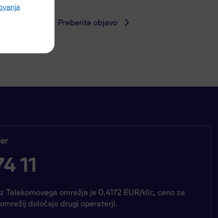
rovanja
Preberite objavo
er
4 11
iz Telekomovega omrežja je 0,4172 EUR/klic, ceno za
 omrežij določajo drugi operaterji.