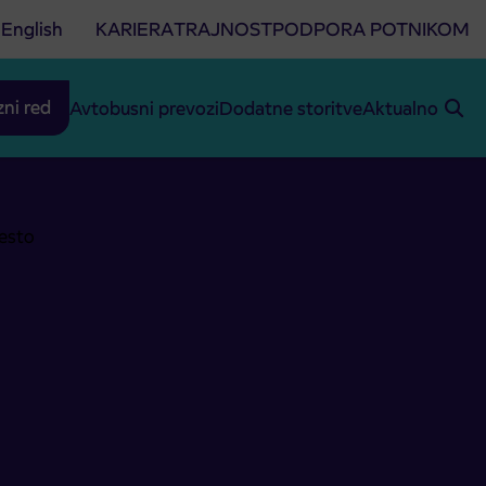
English
KARIERA
TRAJNOST
PODPORA POTNIKOM
zni red
Avtobusni prevozi
Dodatne storitve
Aktualno