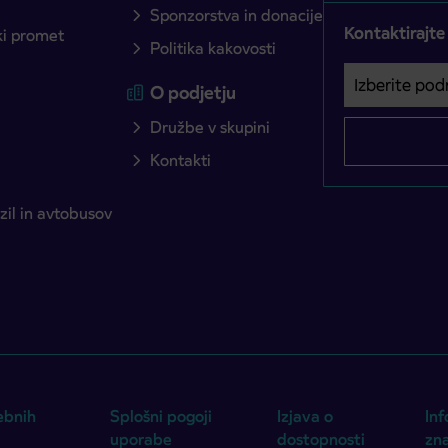
Sponzorstva in donacije
Kontaktirajte
ški promet
Politika kakovosti
Izberite podro
Področje je o
O podjetju
Družbe v skupini
Kontakti
il in avtobusov
ebnih
Splošni pogoji
Izjava o
Inf
uporabe
dostopnosti
zn