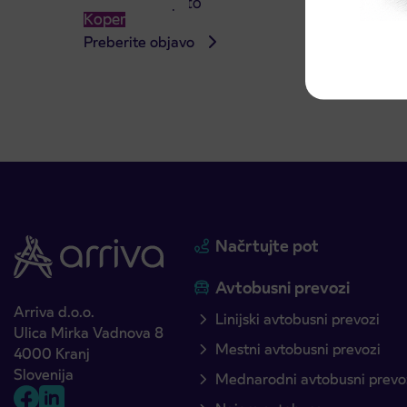
4. 8. 2026 zaprto
avgus
Koper
Kranj
Preberite objavo
Preber
Načrtujte pot
Avtobusni prevozi
Arriva d.o.o.
Linijski avtobusni prevozi
Ulica Mirka Vadnova 8
Mestni avtobusni prevozi
4000 Kranj
Slovenija
Mednarodni avtobusni prevo