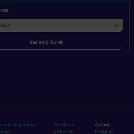
 nas
čje
bvezno izbrati.
Naslednji korak
ormacije javnega
Politika o
Avtorji:
ačaja
piškotkih
Emigma