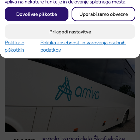
vpliva na nekatere funkcije in delovanje spletnega mesta.
Dovoli vse piškotke
Uporabi samo obvezne
Obvestilo o popolni zapori ceste
3. 8. 2026
ČEŠNJEVEK – TRATA
Prilagodi nastavitve
Kranj
Politika o
Politika zasebnosti in varovanja osebnih
Preberite objavo
piškotkih
podatkov
Obvestilo o popolni zapori dela Škofjeloške