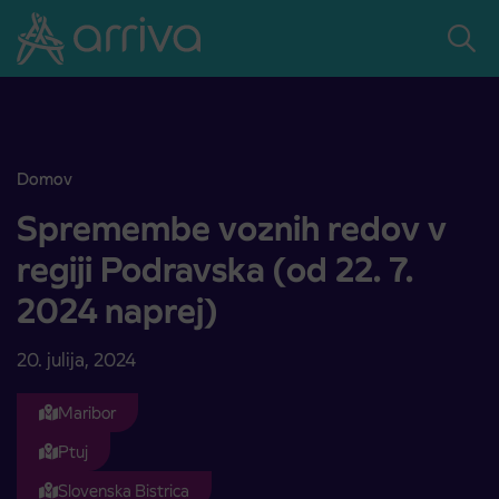
Skoči na vsebino
Domov
Spremembe voznih redov v regiji Podravska (od 22. 7. 2024 naprej)
Spremembe voznih redov v
regiji Podravska (od 22. 7.
2024 naprej)
20. julija, 2024
Maribor
Ptuj
Slovenska Bistrica