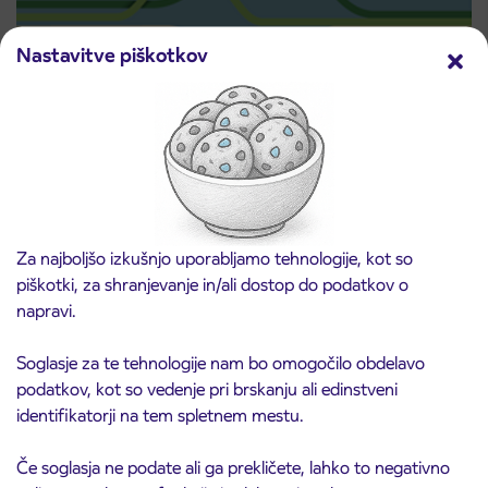
Nastavitve piškotkov
Predprodaja dijaških subvencioniranih IJPP
3. 8. 2026
vozovnic za šolsko leto 2026/2027 se začne
21. avgusta
Kranj
Preberite objavo
Za najboljšo izkušnjo uporabljamo tehnologije, kot so
piškotki, za shranjevanje in/ali dostop do podatkov o
napravi.
Soglasje za te tehnologije nam bo omogočilo obdelavo
podatkov, kot so vedenje pri brskanju ali edinstveni
identifikatorji na tem spletnem mestu.
Če soglasja ne podate ali ga prekličete, lahko to negativno