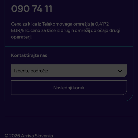
090 74 11
Cena za klice iz Telekomovega omrežja je 0,4172
EUR/klic, ceno za klice iz drugih omrežij določajo drugi
operaterji.
Kontaktirajte nas
Izberite področje
Področje je obvezno izbrati.
Naslednji korak
© 2026 Arriva Slovenija