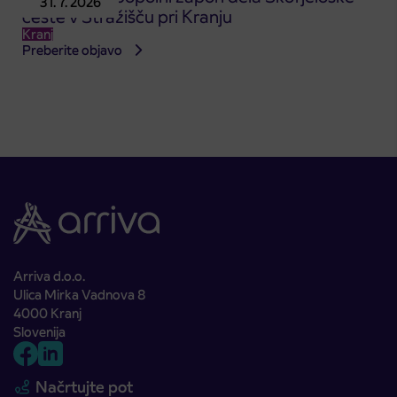
31. 7. 2026
ceste v Stražišču pri Kranju
Kranj
Preberite objavo
Arriva d.o.o.
Ulica Mirka Vadnova 8
4000 Kranj
Slovenija
Načrtujte pot