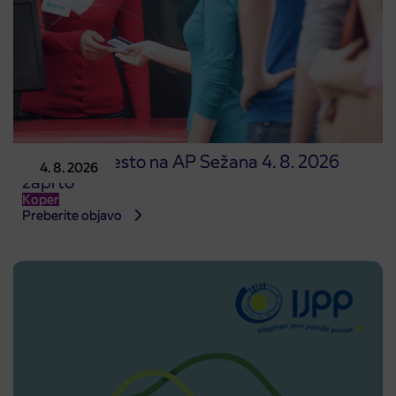
Prodajno mesto na AP Sežana 4. 8. 2026
4. 8. 2026
zaprto
Koper
Preberite objavo