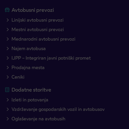
Avtobusni prevozi
Linijski avtobusni prevozi
Mestni avtobusni prevozi
Mednarodni avtobusni prevozi
Najem avtobusa
IJPP – Integriran javni potniški promet
Prodajna mesta
Ceniki
Dodatne storitve
Izleti in potovanja
Vzdrževanje gospodarskih vozil in avtobusov
Oglaševanje na avtobusih