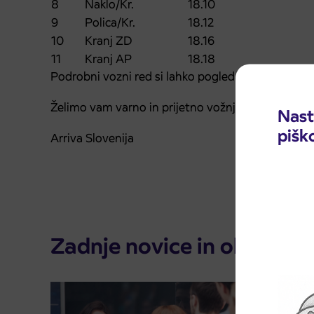
8
Naklo/Kr.
18.10
9
Polica/Kr.
18.12
10
Kranj ZD
18.16
11
Kranj AP
18.18
Podrobni vozni red si lahko pogledate v spletnem 
Želimo vam varno in prijetno vožnjo.
Nast
pišk
Arriva Slovenija
Zadnje novice in obvestila