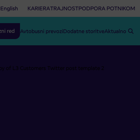
English
KARIERA
TRAJNOST
PODPORA POTNIKOM
zni red
Avtobusni prevozi
Dodatne storitve
Aktualno