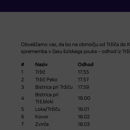
Obveščamo vas, da bo na območju od Tržiča do Kran
sprememba v času šolskega pouka – odhod iz Tržič
#
Naziv
Odhod
1
Tržič
17.55
2
Tržič Peko
17.57
3
Bistrica pri Tržiču
17.59
Bistrica pri
4
18.00
Trž.bloki
5
Loka/Tržiču
18.01
6
Kovor
18.02
7
Zvirče
18.03