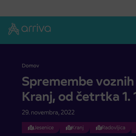
Skoči na vsebino
Domov
Spremembe voznih redov Tržič-Kranj, od četrtka 1
Spremembe voznih 
Kranj, od četrtka 1.
29. novembra, 2022
Jesenice
Kranj
Radovljica