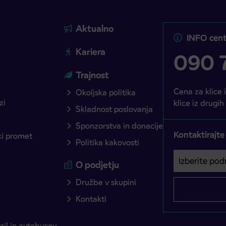
Aktualno
INFO cent
Kariera
090 7
Trajnost
Cena za klice 
Okoljska politika
zi
klice iz drugih
Skladnost poslovanja
Sponzorstva in donacije
Kontaktirajte
ški promet
Politika kakovosti
Izberite podro
Področje je o
O podjetju
Družbe v skupini
Kontakti
il in avtobusov