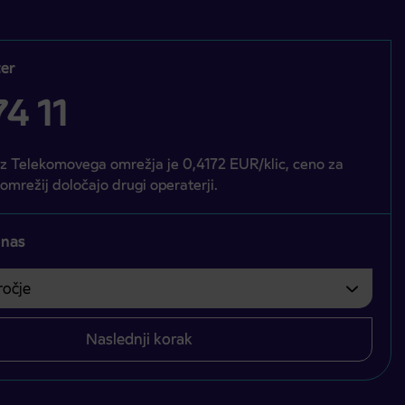
er
4 11
iz Telekomovega omrežja je 0,4172 EUR/klic, ceno za
 omrežij določajo drugi operaterji.
 nas
čje
bvezno izbrati.
Naslednji korak