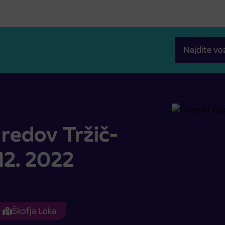
Najdite vo
. 12. 2022
redov Tržič-
 12. 2022
Škofja Loka