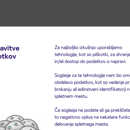
iskalniku za vozne rede.
avitve
Za najboljšo izkušnjo uporabljamo
tehnologije, kot so piškotki, za shranj
otkov
in/ali dostop do podatkov o napravi.
Soglasje za te tehnologije nam bo om
obdelavo podatkov, kot so vedenje pr
brskanju ali edinstveni identifikatorji
spletnem mestu.
Če soglasja ne podate ali ga prekličete
to negativno vpliva na nekatere funkci
delovanje spletnega mesta.