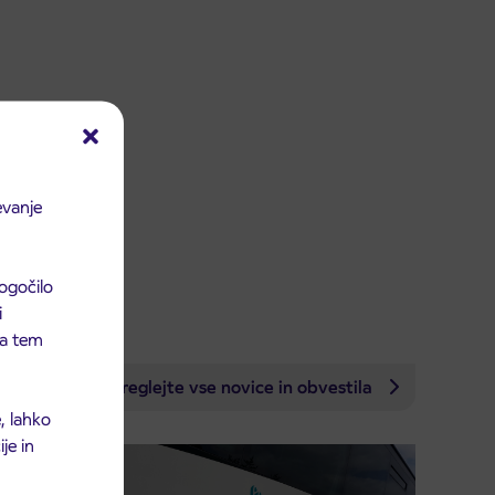
evanje
ogočilo
i
 na tem
Preglejte vse novice in obvestila
, lahko
je in