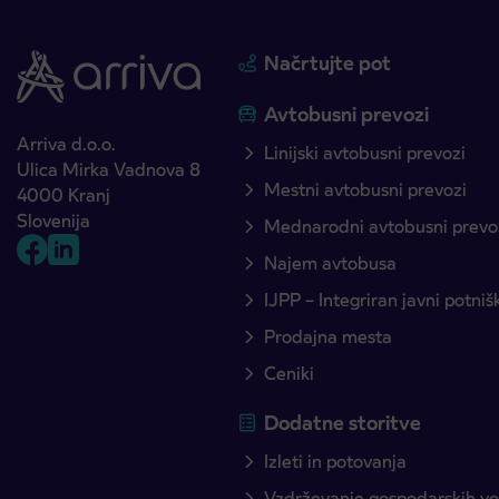
Načrtujte pot
Avtobusni prevozi
Arriva d.o.o.
Linijski avtobusni prevozi
Ulica Mirka Vadnova 8
Mestni avtobusni prevozi
4000 Kranj
Slovenija
Mednarodni avtobusni prevo
Najem avtobusa
IJPP – Integriran javni potni
Prodajna mesta
Ceniki
Dodatne storitve
Izleti in potovanja
Vzdrževanje gospodarskih voz