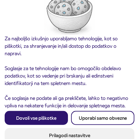
Za najboljšo izkušnjo uporabljamo tehnologije, kot so
piškotki, za shranjevanje in/ali dostop do podatkov o
napravi.
Soglasje za te tehnologije nam bo omogočilo obdelavo
podatkov, kot so vedenje pri brskanju ali edinstveni
identifikatorji na tem spletnem mestu.
Obvestilo o popolni zapori ceste
3. 8. 2026
Če soglasja ne podate ali ga prekličete, lahko to negativno
ČEŠNJEVEK – TRATA
vpliva na nekatere funkcije in delovanje spletnega mesta.
Kranj
Preberite objavo
Dovoli vse piškotke
Uporabi samo obvezne
Prilagodi nastavitve