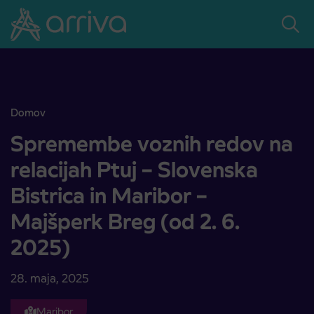
Skoči na vsebino
Domov
Spremembe voznih redov na relacijah Ptuj – Slovenska Bistrica in M
Spremembe voznih redov na
relacijah Ptuj – Slovenska
Bistrica in Maribor –
Majšperk Breg (od 2. 6.
2025)
28. maja, 2025
Maribor