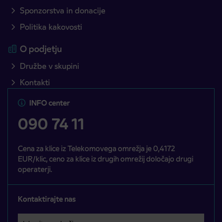
Sponzorstva in donacije
Politika kakovosti
O podjetju
Družbe v skupini
Kontakti
INFO center
090 74 11
Cena za klice iz Telekomovega omrežja je 0,4172
EUR/klic, ceno za klice iz drugih omrežij določajo drugi
operaterji.
Kontaktirajte nas
Izberite področje
Področje je obvezno izbrati.