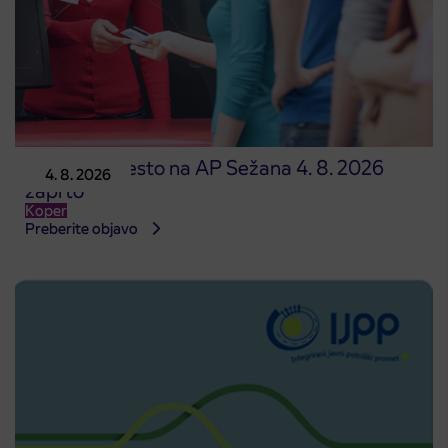
Prodajno mesto na AP Sežana 4. 8. 2026
4. 8. 2026
zaprto
Koper
Preberite objavo