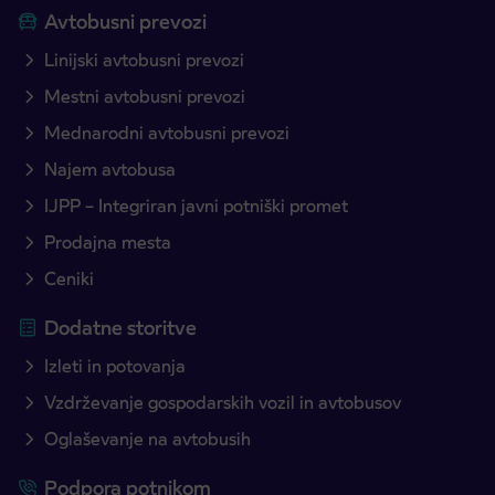
Avtobusni prevozi
Linijski avtobusni prevozi
Mestni avtobusni prevozi
Mednarodni avtobusni prevozi
Najem avtobusa
IJPP – Integriran javni potniški promet
Prodajna mesta
Ceniki
Dodatne storitve
Izleti in potovanja
Vzdrževanje gospodarskih vozil in avtobusov
Oglaševanje na avtobusih
Podpora potnikom