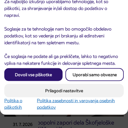
Za najboljšo izkušnjo uporabljamo tehnologije, kot so
piškotki, za shranjevanje in/ali dostop do podatkov o
napravi.
Obvestilo o popolni zapori ceste
3. 8. 2026
ČEŠNJEVEK – TRATA
Soglasje za te tehnologije nam bo omogočilo obdelavo
Kranj
Preberite objavo
podatkov, kot so vedenje pri brskanju ali edinstveni
identifikatorji na tem spletnem mestu.
Če soglasja ne podate ali ga prekličete, lahko to negativno
vpliva na nekatere funkcije in delovanje spletnega mesta.
Dovoli vse piškotke
Uporabi samo obvezne
Prilagodi nastavitve
Politika o
Politika zasebnosti in varovanja osebnih
piškotkih
podatkov
Obvestilo o popolni zapori dela Škofjeloške
31. 7. 2026