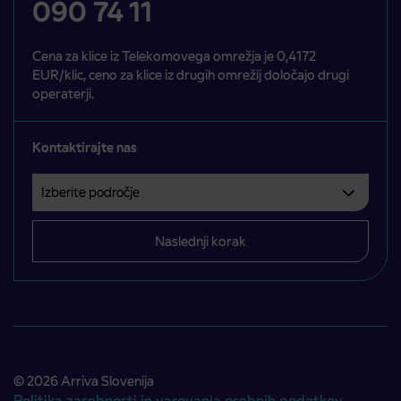
090 74 11
Cena za klice iz Telekomovega omrežja je 0,4172
EUR/klic, ceno za klice iz drugih omrežij določajo drugi
operaterji.
Kontaktirajte nas
Izberite področje
Področje je obvezno izbrati.
Naslednji korak
© 2026 Arriva Slovenija
Politika zasebnosti in varovanja osebnih podatkov