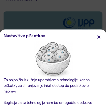
Nastavitve piškotkov
Predprodaja dijaških subvencioniranih IJPP
Za najboljšo izkušnjo uporabljamo tehnologije, kot so
3. 8. 2026
vozovnic za šolsko leto 2026/2027 se začne
piškotki, za shranjevanje in/ali dostop do podatkov o
21. avgusta
napravi.
Kranj
Preberite objavo
Soglasje za te tehnologije nam bo omogočilo obdelavo