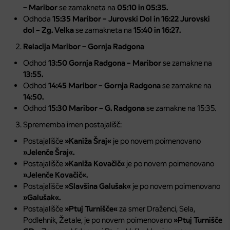
– Maribor
se zamakneta na
05:10 in 05:35.
Odhoda
15:35 Maribor – Jurovski Dol in 16:22 Jurovski
dol – Zg. Velka
se zamakneta na
15:40
in 16:27.
Relacija Maribor – Gornja Radgona
Odhod
13:50
Gornja Radgona – Maribor
se zamakne na
13:55.
Odhod
14:45
Maribor – Gornja Radgona
se zamakne na
14:50.
Odhod
15:30 Maribor – G. Radgona
se zamakne na 15:35.
Sprememba imen postajališč:
Postajališče
»Kaniža Šraj«
je po novem poimenovano
»Jelenče Šraj«.
Postajališče
»Kaniža Kovačič«
je po novem poimenovano
»Jelenče Kovačič«.
Postajališče
»Slavšina Galušak«
je po novem poimenovano
»Galušak«.
Postajališče
»Ptuj Turnišče«
za smer Draženci, Sela,
Podlehnik, Žetale, je po novem poimenovano
»Ptuj Turnišče