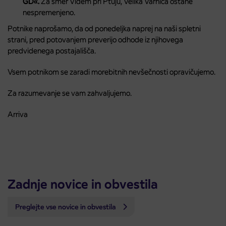
GD«.
Za smer Videm pri Ptuju, Velika Varnica ostane
nespremenjeno.
Potnike naprošamo, da od ponedeljka naprej na naši spletni
strani, pred potovanjem preverijo odhode iz njihovega
predvidenega postajališča.
Vsem potnikom se zaradi morebitnih nevšečnosti opravičujemo.
Za razumevanje se vam zahvaljujemo.
Arriva
Zadnje novice in obvestila
Preglejte vse novice in obvestila