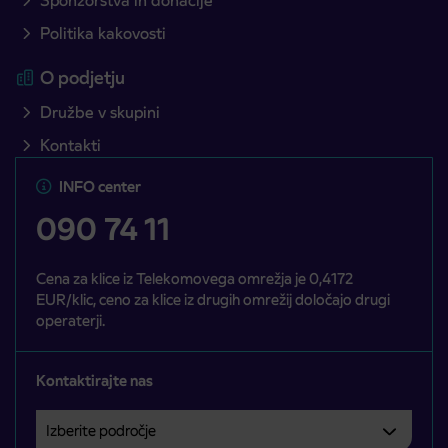
Sponzorstva in donacije
Politika kakovosti
O podjetju
Družbe v skupini
Kontakti
INFO center
090 74 11
Cena za klice iz Telekomovega omrežja je 0,4172
EUR/klic, ceno za klice iz drugih omrežij določajo drugi
operaterji.
Kontaktirajte nas
Izberite področje
Področje je obvezno izbrati.