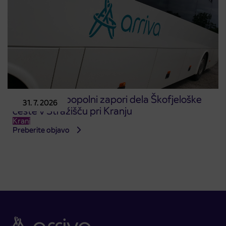
Obvestilo o popolni zapori dela Škofjeloške
31. 7. 2026
ceste v Stražišču pri Kranju
Kranj
Preberite objavo