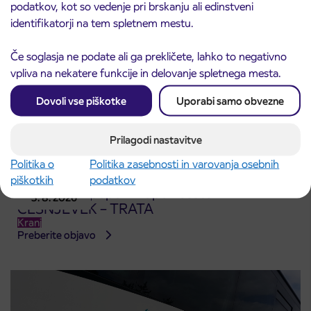
podatkov, kot so vedenje pri brskanju ali edinstveni
identifikatorji na tem spletnem mestu.
Če soglasja ne podate ali ga prekličete, lahko to negativno
vpliva na nekatere funkcije in delovanje spletnega mesta.
Dovoli vse piškotke
Uporabi samo obvezne
Prilagodi nastavitve
Politika o
Politika zasebnosti in varovanja osebnih
piškotkih
podatkov
Obvestilo o popolni zapori ceste
3. 8. 2026
ČEŠNJEVEK – TRATA
Kranj
Preberite objavo