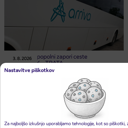
Obvestilo o popolni zapori ceste
3. 8. 2026
ČEŠNJEVEK – TRATA
Kranj
Nastavitve piškotkov
Preberite objavo
Za najboljšo izkušnjo uporabljamo tehnologije, kot so piškotki,