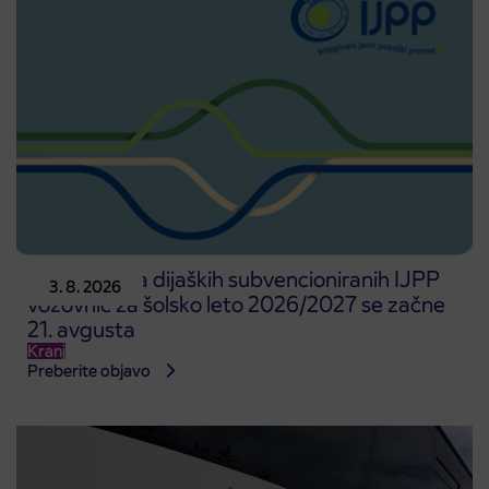
Predprodaja dijaških subvencioniranih IJPP
3. 8. 2026
vozovnic za šolsko leto 2026/2027 se začne
21. avgusta
Kranj
Preberite objavo