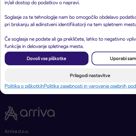
in/ali dostop do podatkov o napravi.
Soglasje za te tehnologije nam bo omogočilo obdelavo podatko
pri brskanju ali edinstveni identifikatorji na tem spletnem mest
Obvestilo o popolni zapori dela Škofjeloške
31. 7. 2026
Če soglasja ne podate ali ga prekličete, lahko to negativno vpli
ceste v Stražišču pri Kranju
funkcije in delovanje spletnega mesta.
Kranj
Preberite objavo
Dovoli vse piškotke
Uporabi sam
Prilagodi nastavitve
Politika o piškotkih
Politika zasebnosti in varovanja osebnih po
Arriva d.o.o.