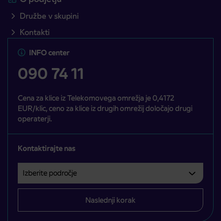
Družbe v skupini
Kontakti
INFO center
090 74 11
Cena za klice iz Telekomovega omrežja je 0,4172
EUR/klic, ceno za klice iz drugih omrežij določajo drugi
operaterji.
Kontaktirajte nas
Izberite področje
Področje je obvezno izbrati.
Naslednji korak