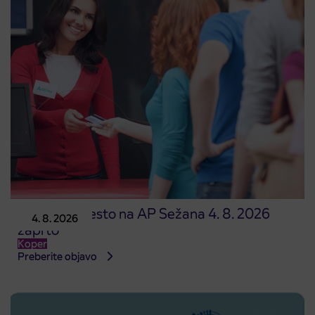
Prodajno mesto na AP Sežana 4. 8. 2026
4. 8. 2026
zaprto
Koper
Preberite objavo