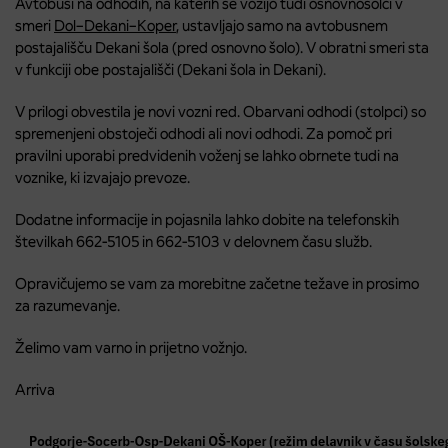
Avtobusi na odhodih, na katerih se vozijo tudi osnovnošolci v
smeri
Dol–Dekani–Koper
, ustavljajo samo na avtobusnem
postajališču Dekani šola (pred osnovno šolo). V obratni smeri sta
v funkciji obe postajališči (Dekani šola in Dekani).
V prilogi obvestila je novi vozni red. Obarvani odhodi (stolpci) so
spremenjeni obstoječi odhodi ali novi odhodi. Za pomoč pri
pravilni uporabi predvidenih voženj se lahko obrnete tudi na
voznike, ki izvajajo prevoze.
Dodatne informacije in pojasnila lahko dobite na telefonskih
številkah 662-5105 in 662-5103 v delovnem času služb.
Opravičujemo se vam za morebitne začetne težave in prosimo
za razumevanje.
Želimo vam varno in prijetno vožnjo.
Arriva