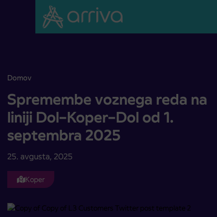
Skoči na vsebino
Domov
Spremembe voznega reda na liniji Dol–Koper–Dol od 1. septembra
Spremembe voznega reda na
liniji Dol–Koper–Dol od 1.
septembra 2025
25. avgusta, 2025
Koper