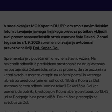
V sodelovanju z MO Koper in DUJPP-om smo z novim šolskim
letom v izvajanje javnega linijskega prevoza potnikov vključili
tudi prevoz osnovnošolskih otrok osnovne šole Dekani. Zaradi
tega se bo
s 1. 9. 2025
spremenilo izvajanje avtobusni
prevozov na liniji
Dol-Koper-Dol.
Sprememba je v povečanem dnevnem številu voženj. Na
nekaterih odhodih je predvideno prestopanje na drugi avtobus
na postajališču
Dekani šola
, zato vas prosimo, da ste pozorni, na
kateri avtobus morate vstopiti na začetni postaji in katerega
izbrati ob prestopu (primer: odhod ob 13.45 iz Kopra za Dol.
Avtobus na tem odhodu vozi na relaciji Dekani šola-Dol kar
pomeni, da potniki, ki vstopajo v Kopru izberejo avtobus ob 13.45
uri za Podgorje in na postajališču Dekani šola prestopijo na
avtobus za Dol.