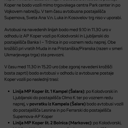
Koper ne bodo vozili mimo trgovskega centra Park center in po
Vojkovem nabrežju. V tem času avtobusna postajališča
Supernova, Sveta Ana V.n. Luka in Kosovelov trg niso v uporabi.
Avtobusi na navedenih linijah bodo med 9.10 in 11.30 uro v
odhodu iz AP Koper vozli po Kolodvorski in Ljubljanski do
postajališča Banka I – Tržnica in po voznem redu naprej. Obe
krožišči pri vratih Muda in na Pristaniška/Piranska (razen v smeri
Ukmarjevega trga) sta prevozni.
V času med 11.30 in 15.20 uro (obe zgoraj navedeni krožišči
bosta zaprti) bodo avtobusi v odhodu iz avtobusne postaje
Koper vozili po naslednji trasi:
Linija
MP Koper št. 1 Kampel (Šalara)
: po Kolodvorski in
Ljubljanski do postajališča Olmo K ter po voznem redu
naprej, v
povratku iz Kampela (Šalare)
bodo avtobusi vozili
do postajališča Lesnina in po Ferrarski do postajališča
Supernova-AP Koper
Linija
MP Koper št. 2 Bolnica (Markovec)
: po Kolodvorski,