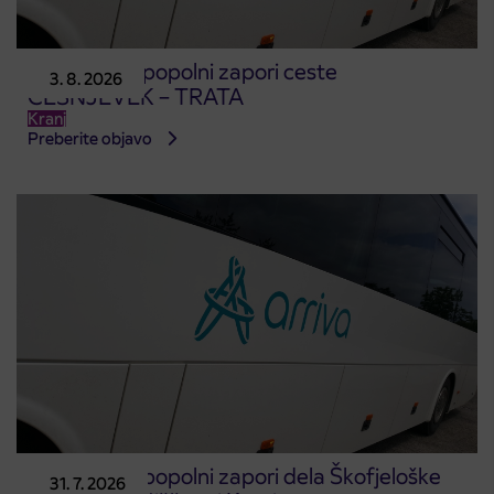
Obvestilo o popolni zapori ceste
3. 8. 2026
ČEŠNJEVEK – TRATA
Kranj
Preberite objavo
Obvestilo o popolni zapori dela Škofjeloške
31. 7. 2026