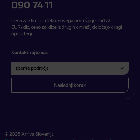
090 74 11
Cena za klice iz Telekomovega omrežja je 0,4172
EUR/klic, ceno za klice iz drugih omrežij določajo drugi
operaterji.
Kontaktirajte nas
Izberite področje
Področje je obvezno izbrati.
Naslednji korak
© 2026 Arriva Slovenija