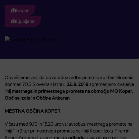
Koper
Ljubljana
Obveščamo vas, da bo zaradi izvedbe prireditve »I feel Slovenia
Ironman 70.3 Slovenian Istra«
22. 9. 2019
spremenjeno izvajanje
linij
mestnega in primestnega prometa na območju MO Koper,
Občine Izola in Občine Ankaran
.
MESTNA OBČINA KOPER
V času med 9.10 in 15.20 uro vsi avtobusi mestnega prometa na
liniji 1 in 2 ter primestnega prometa na liniji Koper-Izola-Piran in
Koper-Ankaran-Lazaret meja v
odhodu
iz avtobusne postaje