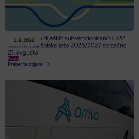
Predprodaja dijaških subvencioniranih IJPP
3. 8. 2026
vozovnic za šolsko leto 2026/2027 se začne
21. avgusta
Kranj
Preberite objavo