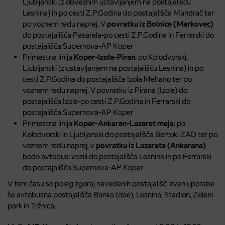
Ljubljanski (z obveznim ustavljanjem na postajališču
Lesnina) in po cesti Z.P.Godina do postajališča Mandrač ter
po voznem redu naprej. V
povratku iz Bolnice (Markovec)
do postajališča Pasarela-po cesti Z.P.Godina in Ferrarski do
postajališča Supernova-AP Koper
Primestna linija
Koper-Izola-Piran
: po Kolodvorski,
Ljubljanski (z ustavljanjem na postajališču Lesnina) in po
cesti Z.P.Godina do postajališča Izola Mehano ter po
voznem redu naprej. V povratku iz Pirana (Izole) do
postajališča Izola-po cesti Z.P.Godina in Ferrarski do
postajališča Supernova-AP Koper
Primestna linija
Koper-Ankaran-Lazaret meja
: po
Kolodvorski in Ljubljanski do postajališča Bertoki ZAD ter po
voznem redu naprej, v
povratku iz Lazareta (Ankarana)
bodo avtobusi vozili do postajališča Lesnina in po Ferrarski
do postajališča Supernova-AP Koper
V tem času so poleg zgoraj navedenih postajališč izven uporabe
še avtobusna postajališča Banka (obe), Lesnina, Stadion, Zeleni
park in Tržnica.