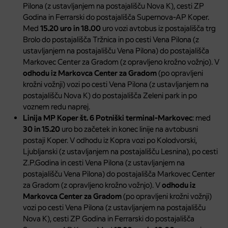
Pilona (z ustavljanjem na postajališču Nova K), cesti ZP
Godina in Ferrarski do postajališča Supernova-AP Koper.
Med
15.20 uro in 18.00
uro vozi avtobus iz postajališča trg
Brolo do postajališča Tržnica in po cesti Vena Pilona (z
ustavljanjem na postajališču Vena Pilona) do postajališča
Markovec Center za Gradom (z opravljeno krožno vožnjo). V
odhodu iz
Markovca Center za Gradom
(po opravljeni
krožni vožnji) vozi po cesti Vena Pilona (z ustavljanjem na
postajališču Nova K) do postajališča Zeleni park in po
voznem redu naprej.
Linija MP Koper št. 6 Potniški terminal-Markovec
: med
30 in 15.20
uro bo začetek in konec linije na avtobusni
postaji Koper. V odhodu iz Kopra vozi po Kolodvorski,
Ljubljanski (z ustavljanjem na postajališču Lesnina), po cesti
Z.P.Godina in cesti Vena Pilona (z ustavljanjem na
postajališču Vena Pilona) do postajališča Markovec Center
za Gradom (z opravljeno krožno vožnjo). V
odhodu iz
Markovca Center za Gradom
(po opravljeni krožni vožnji)
vozi po cesti Vena Pilona (z ustavljanjem na postajališču
Nova K), cesti ZP Godina in Ferrarski do postajališča