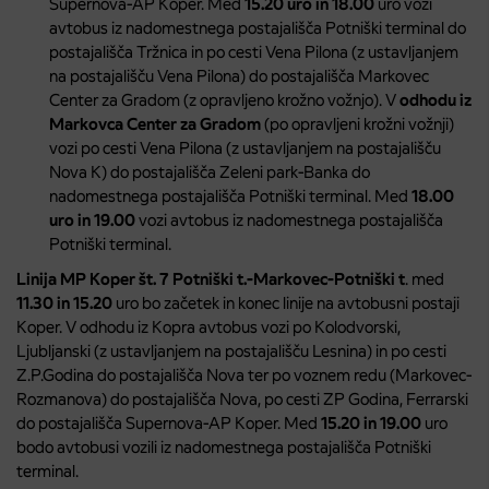
Supernova-AP Koper. Med
15.20 uro in 18.00
uro vozi
avtobus iz nadomestnega postajališča Potniški terminal do
postajališča Tržnica in po cesti Vena Pilona (z ustavljanjem
na postajališču Vena Pilona) do postajališča Markovec
Center za Gradom (z opravljeno krožno vožnjo). V
odhodu iz
Markovca Center za Gradom
(po opravljeni krožni vožnji)
vozi po cesti Vena Pilona (z ustavljanjem na postajališču
Nova K) do postajališča Zeleni park-Banka do
nadomestnega postajališča Potniški terminal. Med
18.00
uro in 19.00
vozi avtobus iz nadomestnega postajališča
Potniški terminal.
Linija MP Koper št. 7 Potniški t.-Markovec-Potniški t
. med
11.30 in 15.20
uro bo začetek in konec linije na avtobusni postaji
Koper. V odhodu iz Kopra avtobus vozi po Kolodvorski,
Ljubljanski (z ustavljanjem na postajališču Lesnina) in po cesti
Z.P.Godina do postajališča Nova ter po voznem redu (Markovec-
Rozmanova) do postajališča Nova, po cesti ZP Godina, Ferrarski
do postajališča Supernova-AP Koper. Med
15.20 in 19.00
uro
bodo avtobusi vozili iz nadomestnega postajališča Potniški
terminal.