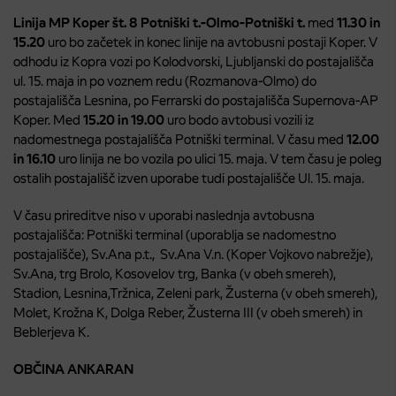
Linija MP Koper št. 8 Potniški t.-Olmo-Potniški t.
med
11.30 in
15.20
uro bo začetek in konec linije na avtobusni postaji Koper. V
odhodu iz Kopra vozi po Kolodvorski, Ljubljanski do postajališča
ul. 15. maja in po voznem redu (Rozmanova-Olmo) do
postajališča Lesnina, po Ferrarski do postajališča Supernova-AP
Koper. Med
15.20 in 19.00
uro bodo avtobusi vozili iz
nadomestnega postajališča Potniški terminal. V času med
12.00
in 16.10
uro linija ne bo vozila po ulici 15. maja. V tem času je poleg
ostalih postajališč izven uporabe tudi postajališče Ul. 15. maja.
V času prireditve niso v uporabi naslednja avtobusna
postajališča: Potniški terminal (uporablja se nadomestno
postajališče), Sv.Ana p.t., Sv.Ana V.n. (Koper Vojkovo nabrežje),
Sv.Ana, trg Brolo, Kosovelov trg, Banka (v obeh smereh),
Stadion, Lesnina,Tržnica, Zeleni park, Žusterna (v obeh smereh),
Molet, Krožna K, Dolga Reber, Žusterna III (v obeh smereh) in
Beblerjeva K.
OBČINA ANKARAN