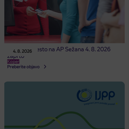
Prodajno mesto na AP Sežana 4. 8. 2026
4. 8. 2026
zaprto
Koper
Preberite objavo