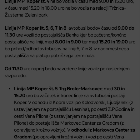
Linija MP Koper št. 4
ne bo vozila v času med 9.00 in 15.20 uro,
v času med 15.20 in 18.00 uro ne bo vozila na relaciji Tržnica-
Žusterna-Zeleni park
Linije MP Koper št. 5, 6, 7 in 8
avtobusi bodov času od
9.00
do
11.30
ure vozili do postajališča Banka kjer bo začetno/končno
postajališče na liniji, med
8.00 in 9.00
ter med
15.20 in 19.00
uro
bo prihod/odhod avtobusov na liniji 6, 7 in 8 iz nadomestnega
postajališča na platoju potniškega terminala.
Od
11.30
ure naprej bodo navedene linije vozile po naslednjem
razporedu:
Linija MP Koper št. 5 Trg Brolo-Markovec
: med
30 in
15.20
uro bo začetek in konec linije na avtobusni postaji
Koper. V odhodu iz Kopra vozi po Kolodvorski, Ljubljanski (z
ustavljanjem na postajališču Lesnina), po cesti Z.P.Godina in
cesti Vena Pilona (z ustavljanjem na postajališču Vena
Pilona) do postajališča Markovec Center za Gradom (z
opravljeno krožno vožnjo). V
odhodu iz
Markovca Center za
Gradom
(po opravljeni krožni vožnji) vozi po cesti Vena