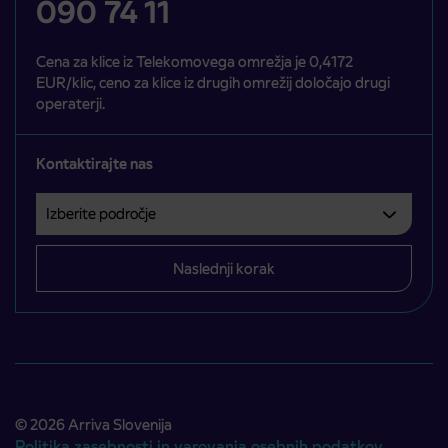
090 74 11
Cena za klice iz Telekomovega omrežja je 0,4172
EUR/klic, ceno za klice iz drugih omrežij določajo drugi
operaterji.
Kontaktirajte nas
Izberite področje
Področje je obvezno izbrati.
Naslednji korak
© 2026 Arriva Slovenija
Politika zasebnosti in varovanja osebnih podatkov