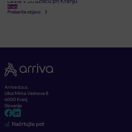
ceste v Stražišču pri Kranju
Kranj
Preberite objavo
Arriva d.o.o.
Ulica Mirka Vadnova 8
4000 Kranj
Slovenija
Načrtujte pot