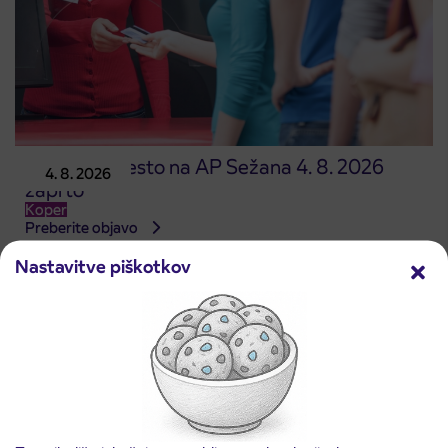
Prodajno mesto na AP Sežana 4. 8. 2026
4. 8. 2026
zaprto
Koper
Preberite objavo
Nastavitve piškotkov