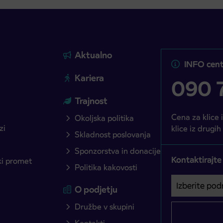
Aktualno
INFO cent
Kariera
090 7
Trajnost
Cena za klice 
Okoljska politika
zi
klice iz drugih
Skladnost poslovanja
Sponzorstva in donacije
Kontaktirajte
ški promet
Politika kakovosti
Izberite podro
Področje je o
O podjetju
Družbe v skupini