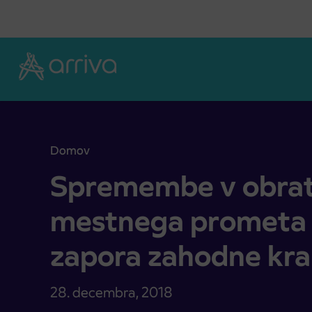
Skoči na vsebino
Domov
Spremembe v obratovanju linij mestnega prometa
Spremembe v obrato
mestnega prometa K
zapora zahodne kra
28. decembra, 2018