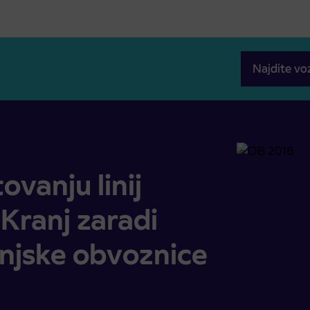
Najdite vo
 Kranj zaradi zapora zahodne kranjske obvoznice
vanju linij
ranj zaradi
njske obvoznice