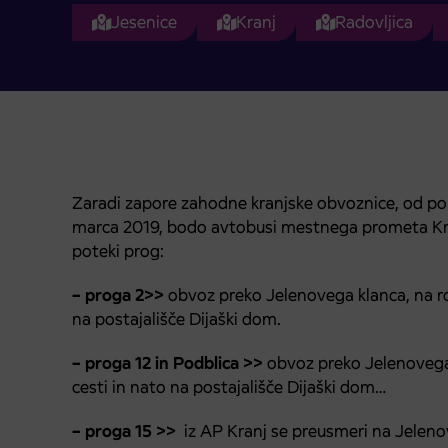
Jesenice
Kranj
Radovljica
Zaradi zapore zahodne kranjske obvoznice, od pone
marca 2019, bodo avtobusi mestnega prometa Kra
poteki prog:
– proga 2>>
obvoz preko Jelenovega klanca, na ro
na postajališče Dijaški dom.
– proga 12 in Podblica >>
obvoz preko Jelenovega 
cesti in nato na postajališče Dijaški dom…
– proga 15 >>
iz AP Kranj se preusmeri na Jeleno