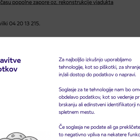
 času popolne zapore oz. rekonstrukcije viadukta
ilki 04 20 13 215.
avitve
Za najboljšo izkušnjo uporabljamo
tehnologije, kot so piškotki, za shranj
otkov
in/ali dostop do podatkov o napravi.
Soglasje za te tehnologije nam bo om
obdelavo podatkov, kot so vedenje pr
brskanju ali edinstveni identifikatorji
spletnem mestu.
Če soglasja ne podate ali ga prekličete
to negativno vpliva na nekatere funkci