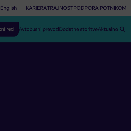
English
KARIERA
TRAJNOST
PODPORA POTNIKOM
zni red
Avtobusni prevozi
Dodatne storitve
Aktualno