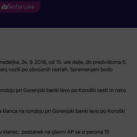
Škofja Loka
deljka, 24. 9. 2018, od 15. ure dalje, do predvidoma 5.
nj vozili po obvoznih cestah. Spremenjeni bodo
ndoju pri Gorenjski banki levo po Koroški cesti in nato
klanca na rondoju pri Gorenjski banki levo po Koroški
v klanec, postanek na glavni AP se iz perona 15