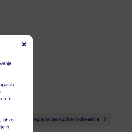
evanje
ogočilo
i
 na tem
Preglejte vse novice in obvestila
, lahko
je in