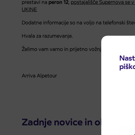
prestavi na
peron 12
,
postajališče Supernova se v
UKINE
Dodatne informacije so na voljo na telefonski štev
Hvala za razumevanje.
Želimo vam varno in prijetno vožnjo.
Nast
pišk
Arriva Alpetour
Zadnje novice in obvestila