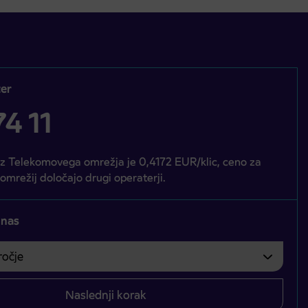
er
4 11
iz Telekomovega omrežja je 0,4172 EUR/klic, ceno za
 omrežij določajo drugi operaterji.
 nas
čje
bvezno izbrati.
Naslednji korak