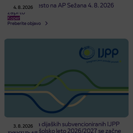
Prodajno mesto na AP Sežana 4. 8. 2026
4. 8. 2026
zaprto
Koper
Preberite objavo
Predprodaja dijaških subvencioniranih IJPP
3. 8. 2026
vozovnic za šolsko leto 2026/2027 se začne