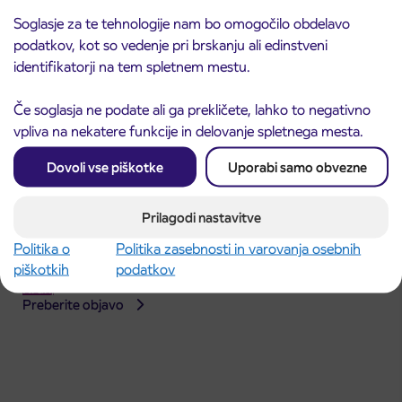
Soglasje za te tehnologije nam bo omogočilo obdelavo
podatkov, kot so vedenje pri brskanju ali edinstveni
identifikatorji na tem spletnem mestu.
Če soglasja ne podate ali ga prekličete, lahko to negativno
vpliva na nekatere funkcije in delovanje spletnega mesta.
Dovoli vse piškotke
Uporabi samo obvezne
Prilagodi nastavitve
Obvestilo o popolni zapori dela Škofjeloške
Politika o
Politika zasebnosti in varovanja osebnih
31. 7. 2026
ceste v Stražišču pri Kranju
piškotkih
podatkov
Kranj
Preberite objavo