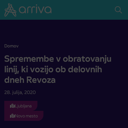
Skoči na vsebino
Domov
Spremembe v obratovanju linij, ki vozijo ob delovnih dneh Revoza
Spremembe v obratovanju
linij, ki vozijo ob delovnih
dneh Revoza
28. julija, 2020
Ljubljana
Novo mesto