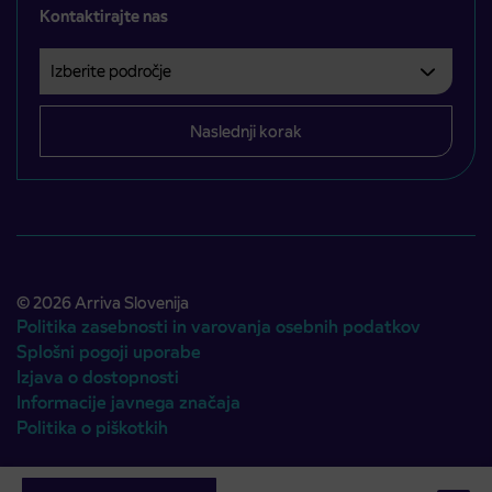
Kontaktirajte nas
Izberite področje
Področje je obvezno izbrati.
Naslednji korak
© 2026 Arriva Slovenija
Politika zasebnosti in varovanja osebnih podatkov
Splošni pogoji uporabe
Izjava o dostopnosti
Informacije javnega značaja
Politika o piškotkih
Avtorji:
Emigma