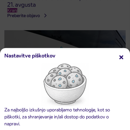
21. avgusta
Kranj
Preberite objavo
Nastavitve piškotkov
Obvestilo o popolni zapori ceste
3. 8. 2026
Za najboljšo izkušnjo uporabljamo tehnologije, kot so
ČEŠNJEVEK – TRATA
piškotki, za shranjevanje in/ali dostop do podatkov o
Kranj
Preberite objavo
napravi.