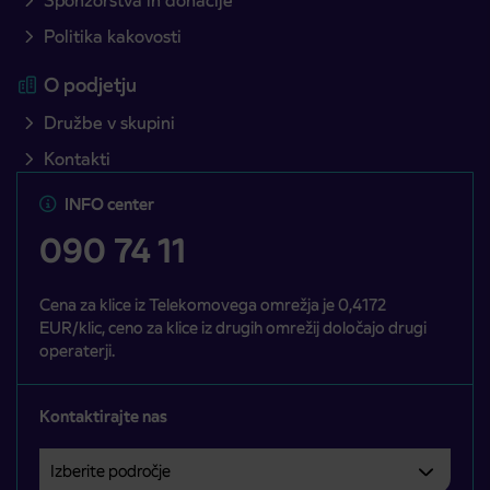
Sponzorstva in donacije
Politika kakovosti
O podjetju
Družbe v skupini
Kontakti
INFO center
090 74 11
Cena za klice iz Telekomovega omrežja je 0,4172
EUR/klic, ceno za klice iz drugih omrežij določajo drugi
operaterji.
Kontaktirajte nas
Izberite področje
Področje je obvezno izbrati.