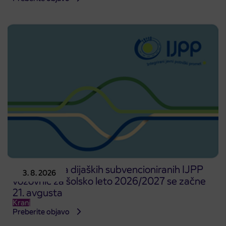
Predprodaja dijaških subvencioniranih IJPP
3. 8. 2026
vozovnic za šolsko leto 2026/2027 se začne
21. avgusta
Kranj
Preberite objavo