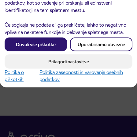
podatkov, kot so vedenje pri brskanju ali edinstveni
identifikatorji na tem spletnem mestu.
Če soglasja ne podate ali ga prekličete, lahko to negativno
vpliva na nekatere funkcije in delovanje spletnega mesta.
Dovoli vse piškotke
Uporabi samo obvezne
Obvestilo o popolni zapori dela Škofjeloške
Prilagodi nastavitve
31. 7. 2026
ceste v Stražišču pri Kranju
Politika o
Politika zasebnosti in varovanja osebnih
Kranj
Preberite objavo
piškotkih
podatkov