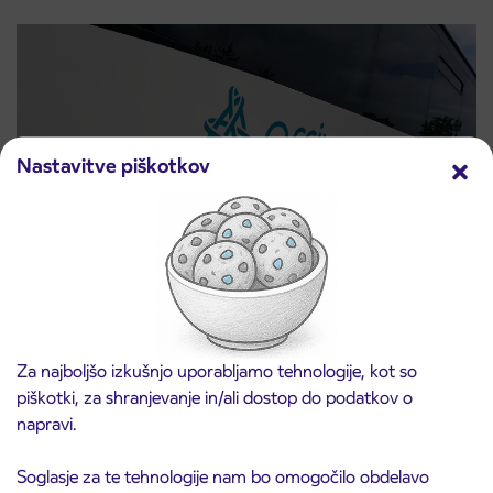
Nastavitve piškotkov
Obvestilo o popolni zapori ceste
3. 8. 2026
ČEŠNJEVEK – TRATA
Kranj
Za najboljšo izkušnjo uporabljamo tehnologije, kot so
Preberite objavo
piškotki, za shranjevanje in/ali dostop do podatkov o
napravi.
Soglasje za te tehnologije nam bo omogočilo obdelavo