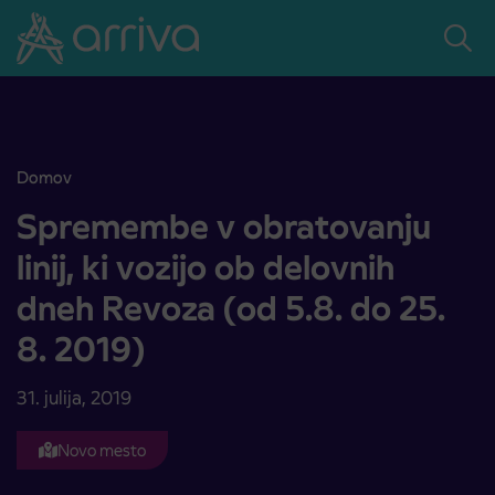
Skoči na vsebino
Domov
Spremembe v obratovanju linij, ki vozijo ob delovnih dneh Revoza (o
Spremembe v obratovanju
linij, ki vozijo ob delovnih
dneh Revoza (od 5.8. do 25.
8. 2019)
31. julija, 2019
Novo mesto