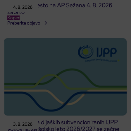
Prodajno mesto na AP Sežana 4. 8. 2026
4. 8. 2026
zaprto
Koper
Preberite objavo
Predprodaja dijaških subvencioniranih IJPP
3. 8. 2026
vozovnic za šolsko leto 2026/2027 se začne