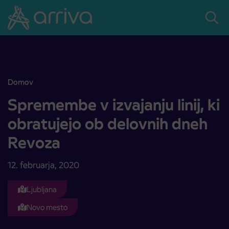
Skoči na vsebino
Domov
Spremembe v izvajanju linij, ki obratujejo ob delovnih dneh Revoza
Spremembe v izvajanju linij, ki
obratujejo ob delovnih dneh
Revoza
12. februarja, 2020
Ljubljana
Novo mesto