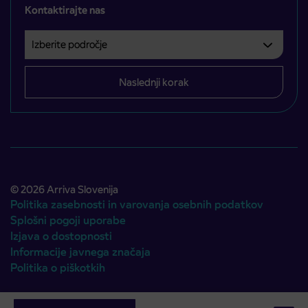
Kontaktirajte nas
Izberite področje
Področje je obvezno izbrati.
Naslednji korak
© 2026 Arriva Slovenija
Politika zasebnosti in varovanja osebnih podatkov
Splošni pogoji uporabe
Izjava o dostopnosti
Informacije javnega značaja
Politika o piškotkih
Avtorji:
Emigma