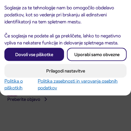
Soglasje za te tehnologije nam bo omogočilo obdelavo
podatkov, kot so vedenje pri brskanju ali edinstveni
identifikatorji na tem spletnem mestu.
Če soglasja ne podate ali ga prekličete, lahko to negativno
vpliva na nekatere funkcije in delovanje spletnega mesta.
Dovoli vse piškotke
Uporabi samo obvezne
Prilagodi nastavitve
Obvestilo o popolni zapori dela Škofjeloške
Politika o
Politika zasebnosti in varovanja osebnih
31. 7. 2026
ceste v Stražišču pri Kranju
piškotkih
podatkov
Kranj
Preberite objavo