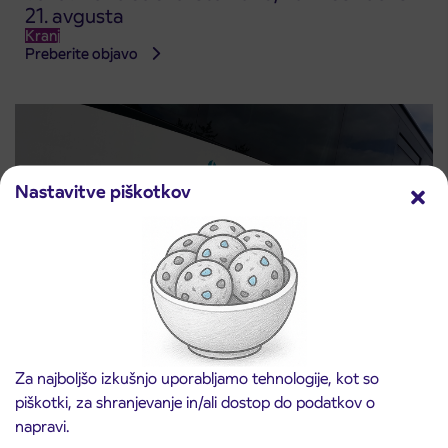
21. avgusta
Kranj
Preberite objavo
Nastavitve piškotkov
Obvestilo o popolni zapori ceste
3. 8. 2026
Za najboljšo izkušnjo uporabljamo tehnologije, kot so
ČEŠNJEVEK – TRATA
piškotki, za shranjevanje in/ali dostop do podatkov o
Kranj
Preberite objavo
napravi.