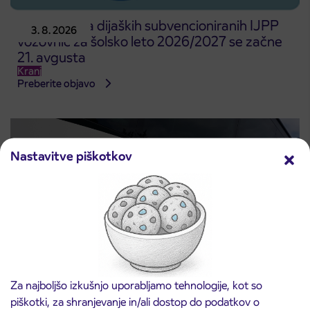
Predprodaja dijaških subvencioniranih IJPP
3. 8. 2026
vozovnic za šolsko leto 2026/2027 se začne
21. avgusta
Kranj
Preberite objavo
Nastavitve piškotkov
Za najboljšo izkušnjo uporabljamo tehnologije, kot so
Obvestilo o popolni zapori ceste
3. 8. 2026
piškotki, za shranjevanje in/ali dostop do podatkov o