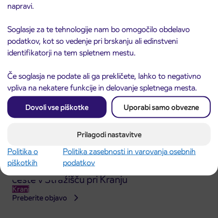
ČEŠNJEVEK – TRATA
napravi.
Kranj
Preberite objavo
Soglasje za te tehnologije nam bo omogočilo obdelavo
podatkov, kot so vedenje pri brskanju ali edinstveni
identifikatorji na tem spletnem mestu.
Če soglasja ne podate ali ga prekličete, lahko to negativno
vpliva na nekatere funkcije in delovanje spletnega mesta.
Dovoli vse piškotke
Uporabi samo obvezne
Prilagodi nastavitve
Politika o
Politika zasebnosti in varovanja osebnih
piškotkih
podatkov
Obvestilo o popolni zapori dela Škofjeloške
31. 7. 2026
ceste v Stražišču pri Kranju
Kranj
Preberite objavo