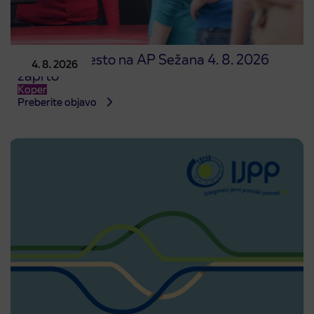
Prodajno mesto na AP Sežana 4. 8. 2026
4. 8. 2026
zaprto
Koper
Preberite objavo