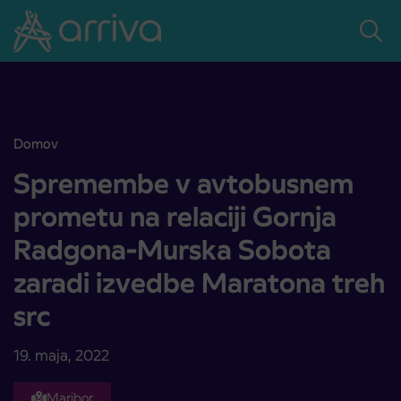
Skoči na vsebino
Domov
Spremembe v avtobusnem prometu na relaciji Gornja Radgona-Mur
Spremembe v avtobusnem
prometu na relaciji Gornja
Radgona-Murska Sobota
zaradi izvedbe Maratona treh
src
19. maja, 2022
Maribor