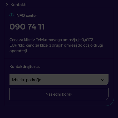
Kontakti
INFO center
090 74 11
Cena za klice iz Telekomovega omrežja je 0,4172
EUR/klic, ceno za klice iz drugih omrežij določajo drugi
operaterji.
Kontaktirajte nas
Izberite področje
Področje je obvezno izbrati.
Naslednji korak