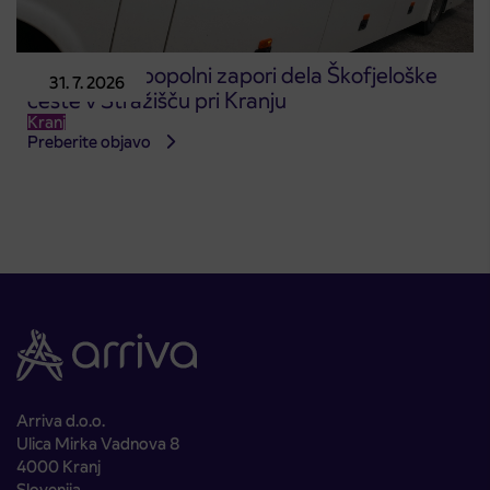
Obvestilo o popolni zapori dela Škofjeloške
31. 7. 2026
ceste v Stražišču pri Kranju
Kranj
Preberite objavo
Arriva d.o.o.
Ulica Mirka Vadnova 8
4000 Kranj
Slovenija