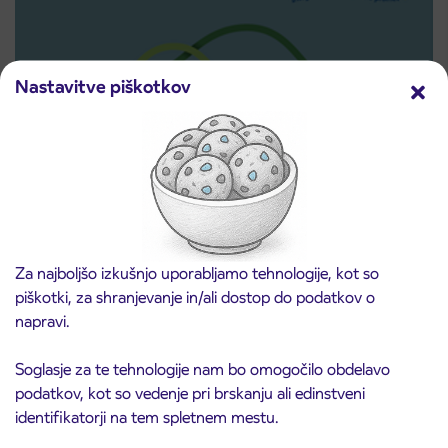
Nastavitve piškotkov
Predprodaja dijaških subvencioniranih IJPP
3. 8. 2026
vozovnic za šolsko leto 2026/2027 se začne
21. avgusta
Za najboljšo izkušnjo uporabljamo tehnologije, kot so
Kranj
Preberite objavo
piškotki, za shranjevanje in/ali dostop do podatkov o
napravi.
Soglasje za te tehnologije nam bo omogočilo obdelavo
podatkov, kot so vedenje pri brskanju ali edinstveni
identifikatorji na tem spletnem mestu.