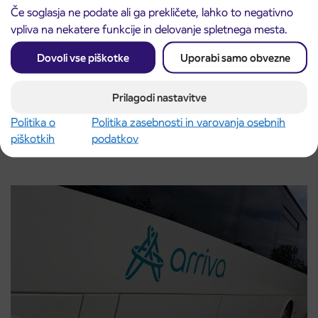
Če soglasja ne podate ali ga prekličete, lahko to negativno
vpliva na nekatere funkcije in delovanje spletnega mesta.
Dovoli vse piškotke
Uporabi samo obvezne
Prilagodi nastavitve
Obvestilo o popolni zapori ceste
3. 8. 2026
ČEŠNJEVEK – TRATA
Politika o
Politika zasebnosti in varovanja osebnih
Kranj
piškotkih
podatkov
Preberite objavo