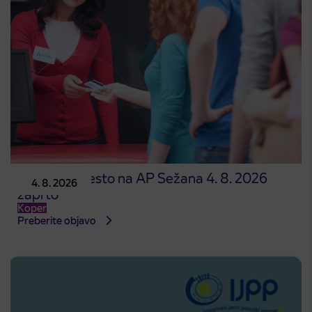
Prodajno mesto na AP Sežana 4. 8. 2026
4. 8. 2026
zaprto
Koper
Preberite objavo