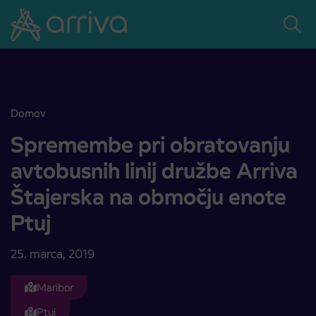
Skoči na vsebino
Domov
Spremembe pri obratovanju avtobusnih linij družbe Arriva Štajers
Spremembe pri obratovanju
avtobusnih linij družbe Arriva
Štajerska na območju enote
Ptuj
25. marca, 2019
Maribor
Ptuj