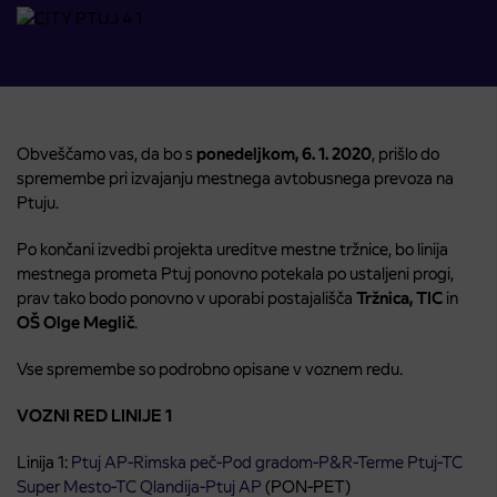
Obveščamo vas, da bo s
ponedeljkom, 6. 1. 2020
, prišlo do
spremembe pri izvajanju mestnega avtobusnega prevoza na
Ptuju.
Po končani izvedbi projekta ureditve mestne tržnice, bo linija
mestnega prometa Ptuj ponovno potekala po ustaljeni progi,
prav tako bodo ponovno v uporabi postajališča
Tržnica, TIC
in
OŠ Olge Meglič
.
Vse spremembe so podrobno opisane v voznem redu.
VOZNI RED LINIJE 1
Linija 1:
Ptuj AP-Rimska peč-Pod gradom-P&R-Terme Ptuj-TC
Super Mesto-TC Qlandija-Ptuj AP
(PON-PET)