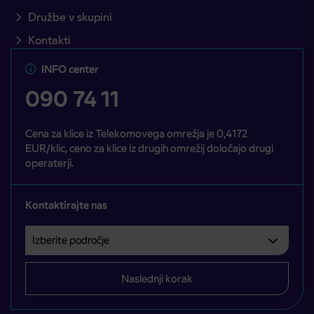
Družbe v skupini
Kontakti
INFO center
090 74 11
Cena za klice iz Telekomovega omrežja je 0,4172
EUR/klic, ceno za klice iz drugih omrežij določajo drugi
operaterji.
Kontaktirajte nas
Izberite področje
Področje je obvezno izbrati.
Naslednji korak