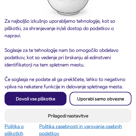
Za najboljšo izkušnjo uporabljamo tehnologije, kot so
piškotki, za shranjevanje in/ali dostop do podatkov o
napravi.
Predprodaja dijaških subvencioniranih IJPP
Soglasje za te tehnologije nam bo omogočilo obdelavo
3. 8. 2026
vozovnic za šolsko leto 2026/2027 se začne
podatkov, kot so vedenje pri brskanju ali edinstveni
21. avgusta
identifikatorji na tem spletnem mestu.
Kranj
Preberite objavo
Če soglasja ne podate ali ga prekličete, lahko to negativno
vpliva na nekatere funkcije in delovanje spletnega mesta.
Dovoli vse piškotke
Uporabi samo obvezne
Prilagodi nastavitve
Politika o
Politika zasebnosti in varovanja osebnih
piškotkih
podatkov