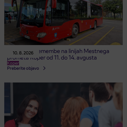
Začasne spremembe na linijah Mestnega
10. 8. 2026
prometa Koper od 11. do 14. avgusta
Koper
Preberite objavo