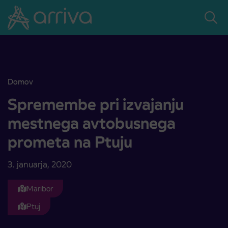
Skoči na vsebino
Domov
Spremembe pri izvajanju mestnega avtobusnega prometa na Ptuj
Spremembe pri izvajanju
mestnega avtobusnega
prometa na Ptuju
3. januarja, 2020
Maribor
Ptuj