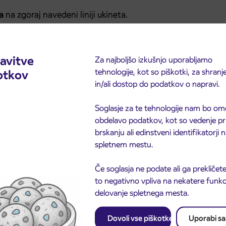
na
na zgoraj navedeni liniji ukineta.
avitve
Za najboljšo izkušnjo uporabljamo
tehnologije, kot so piškotki, za shranj
otkov
in/ali dostop do podatkov o napravi.
Soglasje za te tehnologije nam bo om
obdelavo podatkov, kot so vedenje pr
brskanju ali edinstveni identifikatorji
spletnem mestu.
Če soglasja ne podate ali ga prekličete
to negativno vpliva na nekatere funkci
delovanje spletnega mesta.
Dovoli vse piškotke
Uporabi s