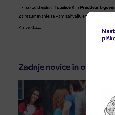
se postajališči
Tupaliče K
in
Preddvor trgovi
Za razumevanje se vam zahvaljujemo.
Arriva d.o.o.
Nast
pišk
Zadnje novice in obvestila