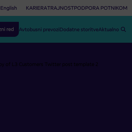
English
KARIERA
TRAJNOST
PODPORA POTNIKOM
zni red
Avtobusni prevozi
Dodatne storitve
Aktualno