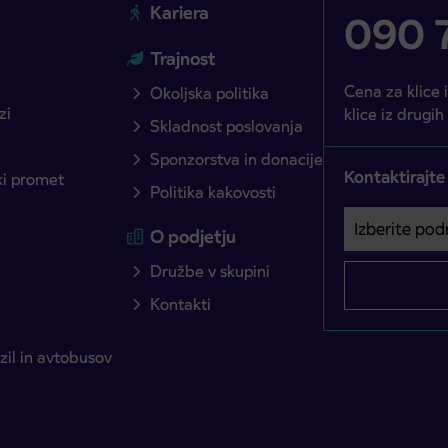
Kariera
090 7
Trajnost
Cena za klice 
Okoljska politika
zi
klice iz drugih
Skladnost poslovanja
Sponzorstva in donacije
Kontaktirajte
ški promet
Politika kakovosti
Izberite podro
Področje je o
O podjetju
Družbe v skupini
Kontakti
il in avtobusov