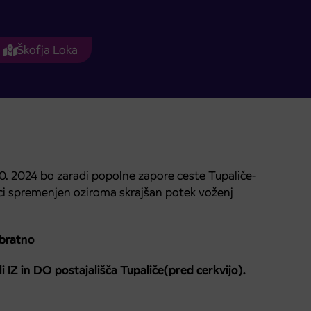
Škofja Loka
10. 2024 bo zaradi popolne zapore ceste Tupaliče-
ci spremenjen oziroma skrajšan potek voženj
bratno
i IZ in DO postajališča Tupaliče(pred cerkvijo).