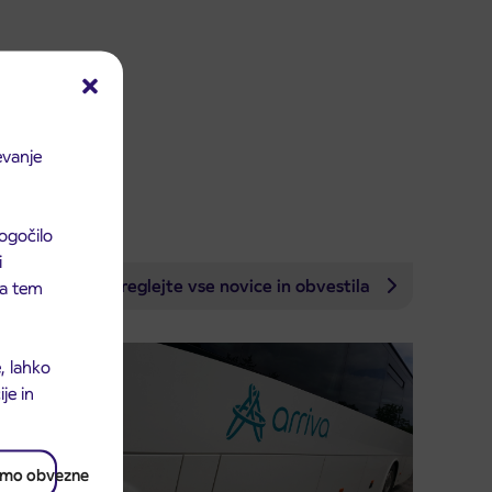
evanje
ogočilo
i
Preglejte vse novice in obvestila
 na tem
, lahko
je in
amo obvezne