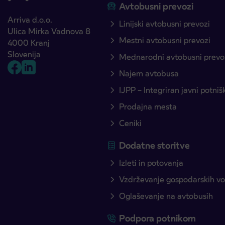
Avtobusni prevozi
Arriva d.o.o.
Linijski avtobusni prevozi
Ulica Mirka Vadnova 8
Mestni avtobusni prevozi
4000 Kranj
Slovenija
Mednarodni avtobusni prevo
Najem avtobusa
IJPP – Integriran javni potni
Prodajna mesta
Ceniki
Dodatne storitve
Izleti in potovanja
Vzdrževanje gospodarskih voz
Oglaševanje na avtobusih
Podpora potnikom