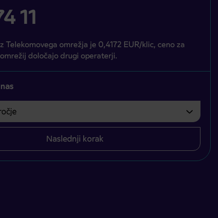
4 11
iz Telekomovega omrežja je 0,4172 EUR/klic, ceno za
 omrežij določajo drugi operaterji.
 nas
čje
bvezno izbrati.
Naslednji korak