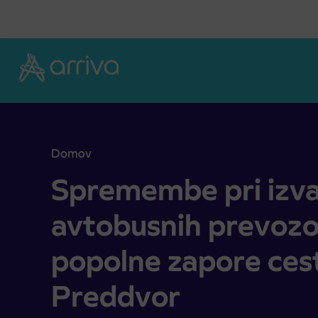
Skoči na vsebino
Domov
Spremembe pri izvajanju avtobusnih prevozov za
Spremembe pri izva
avtobusnih prevozo
popolne zapore ces
Preddvor