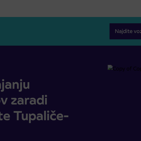
Najdite vo
radi popolne zapore ceste Tupaliče-Preddvor
janju
v zaradi
te Tupaliče-