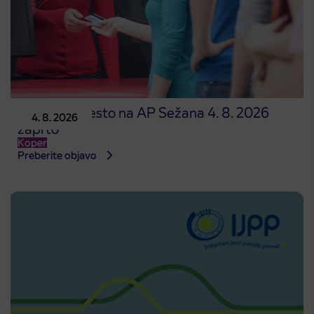
Prodajno mesto na AP Sežana 4. 8. 2026
4. 8. 2026
zaprto
Koper
Preberite objavo