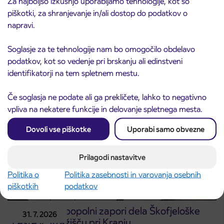
Za najboljšo izkušnjo uporabljamo tehnologije, kot so
piškotki, za shranjevanje in/ali dostop do podatkov o
napravi.
Obvestilo o popolni zapori ceste
3. 8. 2026
ČEŠNJEVEK – TRATA
Soglasje za te tehnologije nam bo omogočilo obdelavo
Kranj
Preberite objavo
podatkov, kot so vedenje pri brskanju ali edinstveni
identifikatorji na tem spletnem mestu.
Če soglasja ne podate ali ga prekličete, lahko to negativno
vpliva na nekatere funkcije in delovanje spletnega mesta.
Dovoli vse piškotke
Uporabi samo obvezne
Prilagodi nastavitve
Politika o
Politika zasebnosti in varovanja osebnih
piškotkih
podatkov
Obvestilo o popolni zapori dela Škofjeloške
31. 7. 2026
ceste v Stražišču pri Kranju