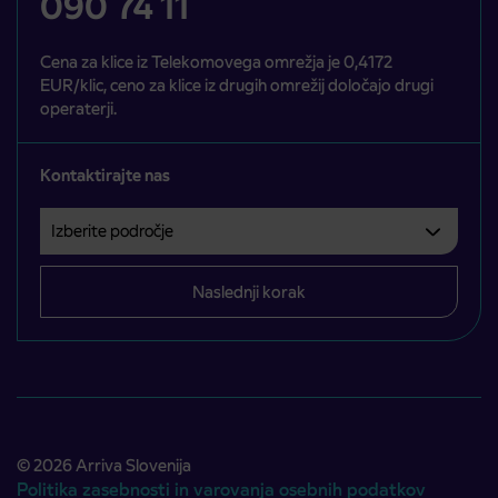
090 74 11
Cena za klice iz Telekomovega omrežja je 0,4172
EUR/klic, ceno za klice iz drugih omrežij določajo drugi
operaterji.
Kontaktirajte nas
Izberite področje
Področje je obvezno izbrati.
Naslednji korak
© 2026 Arriva Slovenija
Politika zasebnosti in varovanja osebnih podatkov