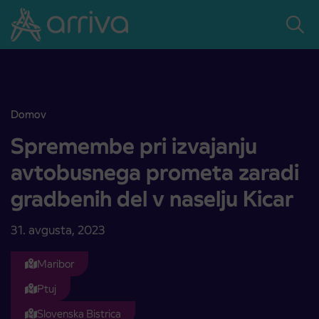
Skoči na vsebino
Domov
Spremembe pri izvajanju avtobusnega prometa zaradi gradbenih del
Spremembe pri izvajanju
avtobusnega prometa zaradi
gradbenih del v naselju Kicar
31. avgusta, 2023
Maribor
Ptuj
Slovenska Bistrica