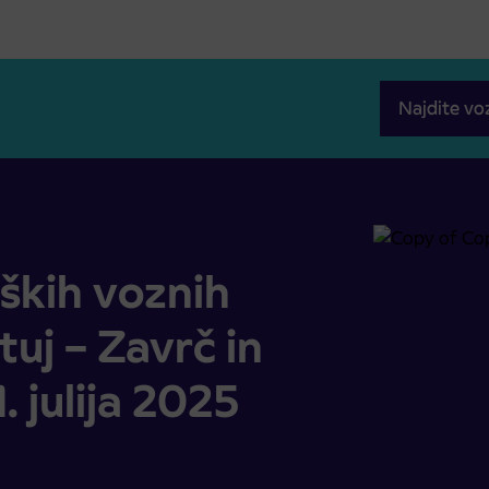
Najdite vo
uj – Zavrč in Ptuj – Cirkulane od 1. julija 2025
ških voznih
tuj – Zavrč in
. julija 2025