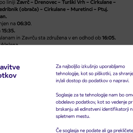
o liniji
Zavrč – Drenovec – Turški Vrh – Cirkulane –
dribnik (obrača) – Cirkulane – Muretinci – Ptuj.
an.
knjen na
06:30
.
a
15:35.
ulanam in Zavrču sta združena v en odhod ob
16:05.
ukinjena.
ed preverijo na naši spletni strani.
avitve
Za najboljšo izkušnjo uporabljamo
tehnologije, kot so piškotki, za shranj
otkov
in/ali dostop do podatkov o napravi.
Soglasje za te tehnologije nam bo om
obdelavo podatkov, kot so vedenje pr
brskanju ali edinstveni identifikatorji
spletnem mestu.
Če soglasja ne podate ali ga prekličete