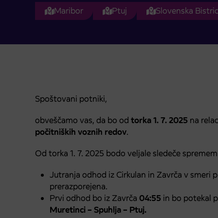
Maribor
Ptuj
Slovenska Bistri
Spoštovani potniki,
obveščamo vas, da bo od
torka 1. 7. 2025
na relac
počitniških voznih redov
.
Od torka 1. 7. 2025 bodo veljale sledeče spremem
Jutranja odhod iz Cirkulan in Zavrča v smeri 
prerazporejena.
Prvi odhod bo iz Zavrča
04:55
in bo potekal po
Muretinci – Spuhlja – Ptuj.