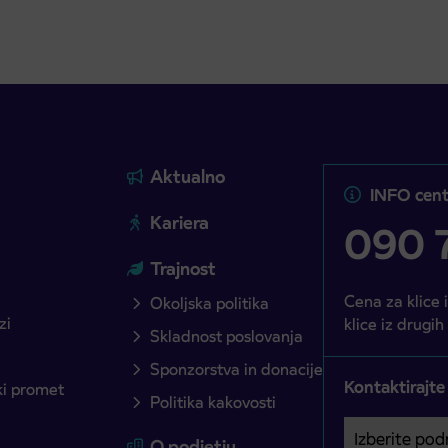
Aktualno
INFO cent
Kariera
090 7
Trajnost
Cena za klice 
Okoljska politika
zi
klice iz drugih
Skladnost poslovanja
Sponzorstva in donacije
Kontaktirajte
ški promet
Politika kakovosti
Izberite podro
Področje je o
O podjetju