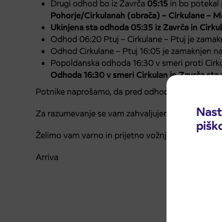
Drugi odhod bo iz Zavrča
05:15
in bo potekal p
Pohorje/Cirkulanah (obrača) – Cirkulane – Me
Ukinjena sta odhoda 05:35 iz Zavrča in Cirkul
Odhod 06:20 Ptuj – Cirkulane – Ptuj je zama
Odhod Cirkulane – Ptuj 16:05 je zamaknjen n
Popoldanska odhoda 16:30 v smeri proti Cirk
Odhoda 16:30 v smeri Cirkulan in Zavrča sta 
Potnike naprošamo, da pred odhodom točen vozni r
Nast
Za razumevanje se vam zahvaljujemo.
pišk
Želimo vam varno in prijetno vožnjo.
Arriva