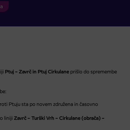
ca
iji
Ptuj – Zavrč in Ptuj Cirkulane
prišlo do spremembe
be:
proti Ptuju sta po novem združena in časovno
 liniji
Zavrč – Turški Vrh – Cirkulane (obrača) –