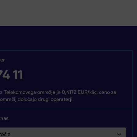
er
4 11
iz Telekomovega omrežja je 0,4172 EUR/klic, ceno za
 omrežij določajo drugi operaterji.
 nas
čje
bvezno izbrati.