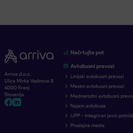
Načrtujte pot
Avtobusni prevozi
Arriva d.o.o.
Linijski avtobusni prevozi
Ulica Mirka Vadnova 8
Mestni avtobusni prevozi
4000 Kranj
Slovenija
Mednarodni avtobusni prevo
Najem avtobusa
IJPP – Integriran javni potni
Prodajna mesta