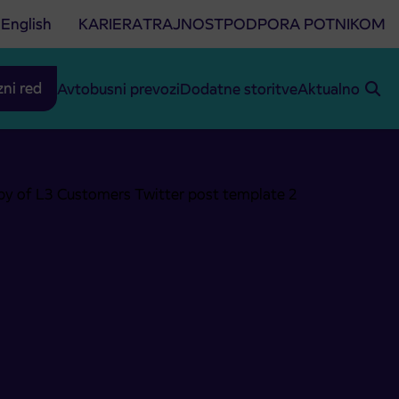
English
KARIERA
TRAJNOST
PODPORA POTNIKOM
zni red
Avtobusni prevozi
Dodatne storitve
Aktualno