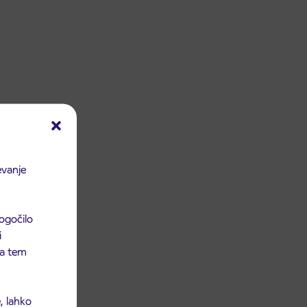
evanje
ogočilo
i
 na tem
, lahko