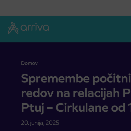
Skoči na vsebino
Domov
Spremembe počitniških voznih redov na relacijah Pt
Spremembe počitni
redov na relacijah P
Ptuj – Cirkulane od 1
20. junija, 2025