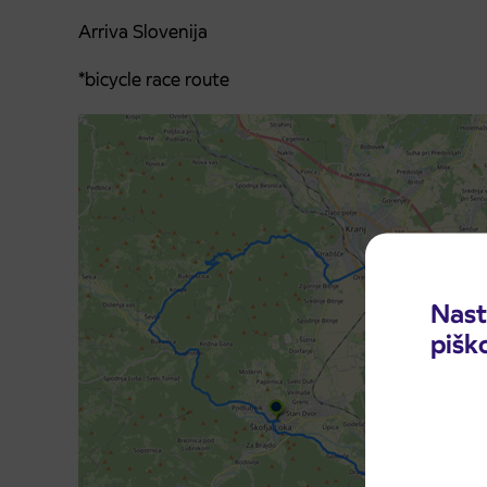
Arriva Slovenija
*bicycle race route
Nast
pišk