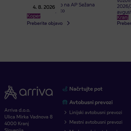
vozovn
Prodajno mesto na AP Sežana
2026/2
4. 8. 2026
4. 8. 2026 zaprto
avgus
Koper
Kranj
Preberite objavo
Preber
Načrtujte pot
Avtobusni prevozi
Arriva d.o.o.
Linijski avtobusni prevozi
Ulica Mirka Vadnova 8
Mestni avtobusni prevozi
4000 Kranj
Slovenija