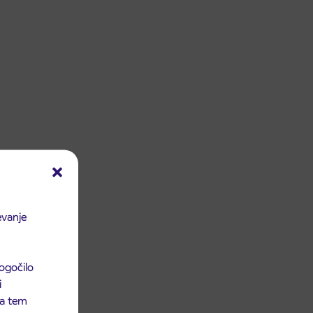
evanje
ogočilo
i
 na tem