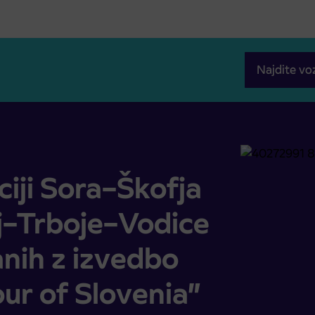
Najdite vo
ranj–Trboje–Vodice zaradi zapor povezanih z izvedbo koles
iji Sora–Škofja
j–Trboje–Vodice
nih z izvedbo
our of Slovenia”