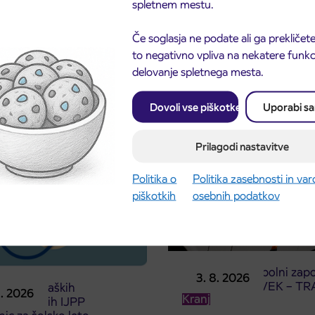
spletnem mestu.
Če soglasja ne podate ali ga prekličete
to negativno vpliva na nekatere funkci
delovanje spletnega mesta.
Dovoli vse piškotke
Uporabi s
Prilagodi nastavitve
Politika o
Politika zasebnosti in va
piškotkih
osebnih podatkov
Obvestilo o popolni zapo
3. 8. 2026
ceste ČEŠNJEVEK – TR
odaja dijaških
8. 2026
Kranj
cioniranih IJPP