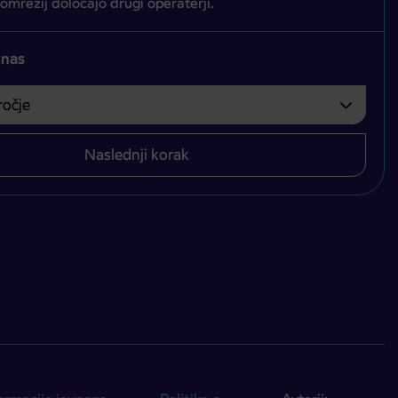
 omrežij določajo drugi operaterji.
 nas
čje
bvezno izbrati.
Naslednji korak