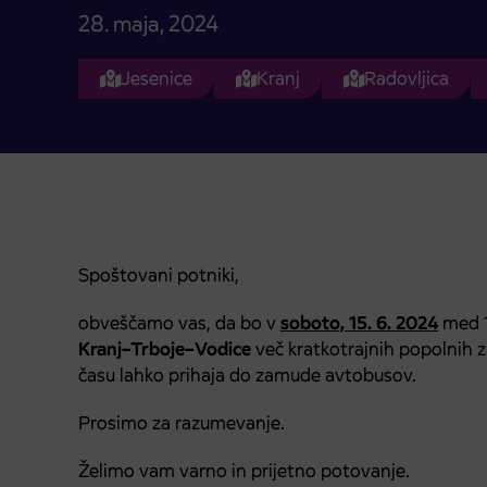
28. maja, 2024
Jesenice
Kranj
Radovljica
Spoštovani potniki,
obveščamo vas, da bo v
soboto, 15. 6. 2024
med 1
Kranj–Trboje–Vodice
več kratkotrajnih popolnih z
času lahko prihaja do zamude avtobusov.
Prosimo za razumevanje.
Želimo vam varno in prijetno potovanje.