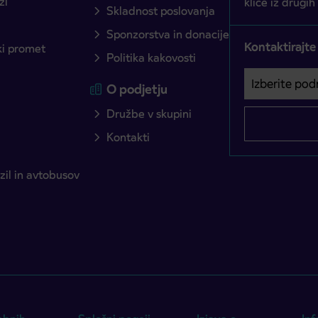
zi
klice iz drugih
Skladnost poslovanja
Sponzorstva in donacije
Kontaktirajte
ški promet
Politika kakovosti
Izberite podro
Področje je o
O podjetju
Družbe v skupini
Kontakti
il in avtobusov