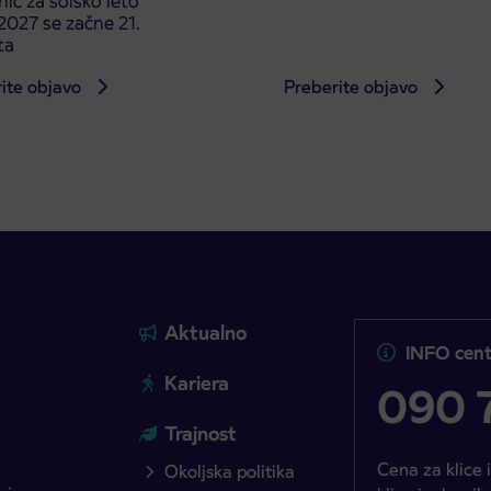
ic za šolsko leto
027 se začne 21.
ta
ite objavo
Preberite objavo
Aktualno
INFO cent
Kariera
090 7
Trajnost
Cena za klice 
Okoljska politika