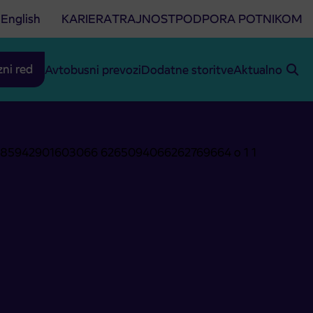
English
KARIERA
TRAJNOST
PODPORA POTNIKOM
zni red
Avtobusni prevozi
Dodatne storitve
Aktualno
arske dirke ”Tour of Slovenia”