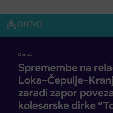
Skoči na vsebino
Domov
Spremembe na relaciji Sora–Škofja Loka–Čepulje–K
Spremembe na relac
Loka–Čepulje–Kran
zaradi zapor poveza
kolesarske dirke ”T