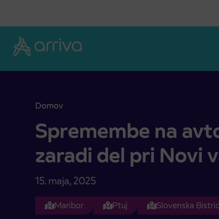
Skoči na vsebino
Domov
Spremembe na avtobusni liniji zaradi del pri Novi 
Spremembe na avtobu
zaradi del pri Novi v
15. maja, 2025
Maribor
Ptuj
Slovenska Bistri