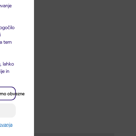
evanje
ogočilo
i
 na tem
, lahko
je in
amo obvezne
rovanja