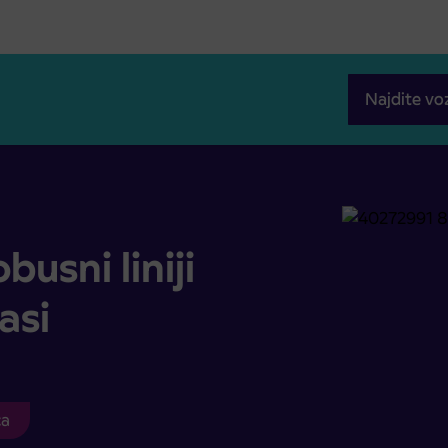
Najdite vo
vasi
sni liniji
asi
ca