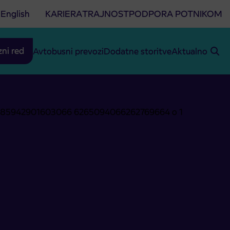
English
KARIERA
TRAJNOST
PODPORA POTNIKOM
zni red
Avtobusni prevozi
Dodatne storitve
Aktualno