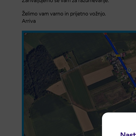
Zahvaljujemo se vam za razumevanje.
Želimo vam varno in prijetno vožnjo.
Arriva
Nast