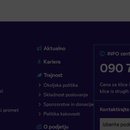
Aktualno
INFO cent
Kariera
090 7
Trajnost
Cena za klice 
Okoljska politika
zi
klice iz drugih
Skladnost poslovanja
Sponzorstva in donacije
Kontaktirajte
ški promet
Politika kakovosti
Izberite podro
Področje je o
O podjetju