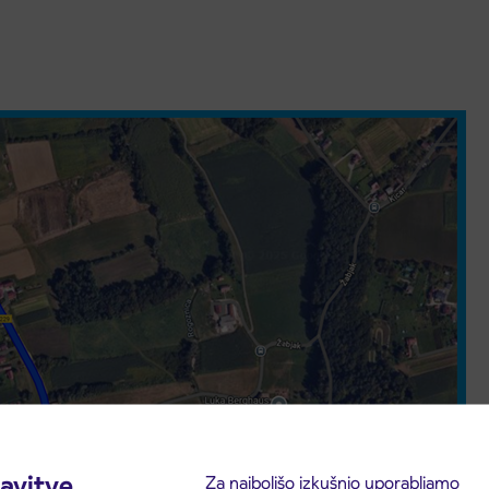
avitve
Za najboljšo izkušnjo uporabljamo