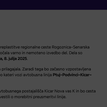
preplastitve regionalne ceste Rogoznica–Senarska
očala varno in nemoteno izvedbo del. Dela so
, 8. julija 2025
.
prilagajala. Zaradi tega bo začasno vzpostavljena
po kateri vozi avtobusna linija
Ptuj–Podvinci–Kicar–
vtobusnega postajališča
Kicar Nova vas K
in bo cesta
ili o morebitni preusmeritvi linije.