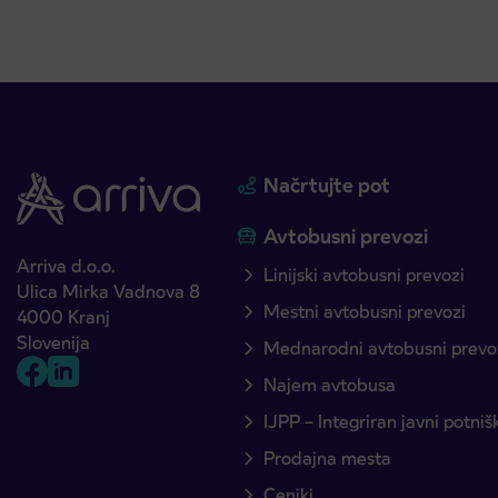
Načrtujte pot
Avtobusni prevozi
Arriva d.o.o.
Linijski avtobusni prevozi
Ulica Mirka Vadnova 8
Mestni avtobusni prevozi
4000 Kranj
Slovenija
Mednarodni avtobusni prevo
Najem avtobusa
IJPP – Integriran javni potni
Prodajna mesta
Ceniki