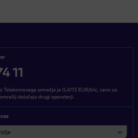
er
4 11
iz Telekomovega omrežja je 0,4172 EUR/klic, ceno za
 omrežij določajo drugi operaterji.
 nas
čje
bvezno izbrati.