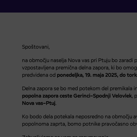
Spoštovani,
na območju naselja Nova vas pri Ptuju bo zaradi 
vzpostavljena premična delna zapora, ki bo omog
predvidena od
ponedeljka, 19. maja 2025, do torka
Delna zapora se bo med potekom del premikala in 
popolna zapora ceste Gerinci–Spodnji Velovlek
, 
Nova vas–Ptuj
.
Ko bodo dela potekala neposredno na območju a
popolnoma zaprta, bomo potnike pravočasno obvest