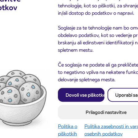
tehnologije, kot so piškotki, za shranj
otkov
in/ali dostop do podatkov o napravi.
Soglasje za te tehnologije nam bo om
obdelavo podatkov, kot so vedenje pr
brskanju ali edinstveni identifikatorji
spletnem mestu.
Če soglasja ne podate ali ga prekličete
to negativno vpliva na nekatere funkci
delovanje spletnega mesta.
Dovoli vse piškotke
Uporabi s
Prilagodi nastavitve
Politika o
Politika zasebnosti in va
piškotkih
osebnih podatkov