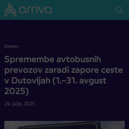
Skoči na vsebino
Domov
Spremembe avtobusnih prevozov zaradi zapore ceste v Dutovljah (
Spremembe avtobusnih
prevozov zaradi zapore ceste
v Dutovljah (1.–31. avgust
2025)
29. julija, 2025