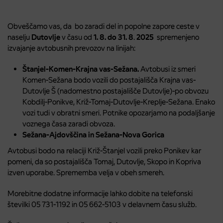
Obveščamo vas, da bo zaradi del in popolne zapore ceste v
naselju
Dutovlje
v času od
1. 8. do 31. 8
.
2025
spremenjeno
izvajanje avtobusnih prevozov na linijah:
Štanjel-Komen-Krajna vas-Sežana.
Avtobusi iz smeri
Komen-Sežana bodo vozili do postajališča Krajna vas-
Dutovlje Š (nadomestno postajališče Dutovlje)-po obvozu
Kobdilj-Ponikve, Križ-Tomaj-Dutovlje-Kreplje-Sežana. Enako
vozi tudi v obratni smeri. Potnike opozarjamo na podaljšanje
voznega časa zaradi obvoza.
Sežana-
Ajdovščina in Sežana-Nova Gorica
Avtobusi bodo na relaciji Križ-Štanjel vozili preko Ponikev kar
pomeni, da so postajališča Tomaj, Dutovlje, Skopo in Kopriva
izven uporabe. Sprememba velja v obeh smereh.
Morebitne dodatne informacije lahko dobite na telefonski
številki 05 731-1192 in 05 662-5103 v delavnem času služb.