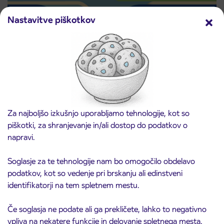
Nastavitve piškotkov
Predprodaja dijaških subvencioniranih IJPP
3. 8. 2026
vozovnic za šolsko leto 2026/2027 se začne
21. avgusta
Kranj
Preberite objavo
Za najboljšo izkušnjo uporabljamo tehnologije, kot so
piškotki, za shranjevanje in/ali dostop do podatkov o
napravi.
Soglasje za te tehnologije nam bo omogočilo obdelavo
podatkov, kot so vedenje pri brskanju ali edinstveni
identifikatorji na tem spletnem mestu.
Če soglasja ne podate ali ga prekličete, lahko to negativno
vpliva na nekatere funkcije in delovanje spletnega mesta.