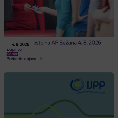
Prodajno mesto na AP Sežana 4. 8. 2026
4. 8. 2026
zaprto
Koper
Preberite objavo