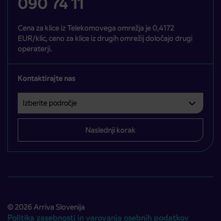
090 74 11
Cena za klice iz Telekomovega omrežja je 0,4172
EUR/klic, ceno za klice iz drugih omrežij določajo drugi
operaterji.
Kontaktirajte nas
Izberite področje
Področje je obvezno izbrati.
Naslednji korak
© 2026 Arriva Slovenija
Politika zasebnosti in varovanja osebnih podatkov