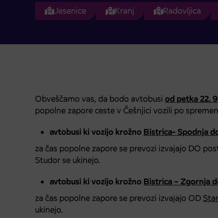
Jesenice
Kranj
Radovljica
Obveščamo vas, da bodo avtobusi
od petka 22. 
popolne zapore ceste v Češnjici vozili po spremen
avtobusi ki vozijo krožno
Bistrica- Spodnja do
za čas popolne zapore se prevozi izvajajo DO pos
Studor se ukinejo.
avtobusi ki vozijo krožno
Bistrica – Zgornja d
za čas popolne zapore se prevozi izvajajo OD
Sta
ukinejo.