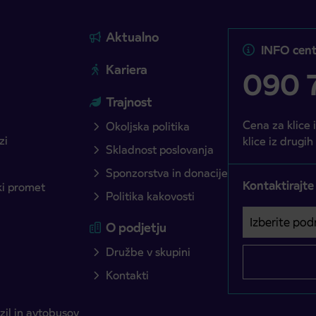
Aktualno
INFO cent
Kariera
090 7
Trajnost
Cena za klice 
Okoljska politika
zi
klice iz drugih
Skladnost poslovanja
Sponzorstva in donacije
Kontaktirajte
ški promet
Politika kakovosti
Izberite podro
Področje je o
O podjetju
Družbe v skupini
Kontakti
il in avtobusov