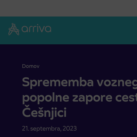
Skoči na vsebino
Domov
Sprememba voznega reda zaradi popolne zapore ce
Sprememba voznega
popolne zapore cest
Češnjici
21. septembra, 2023