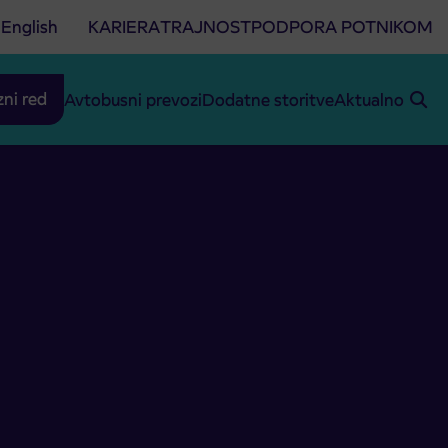
English
KARIERA
TRAJNOST
PODPORA POTNIKOM
zni red
Avtobusni prevozi
Dodatne storitve
Aktualno