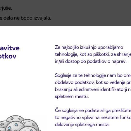
rjuše.
 dela ne bodo izvajala.
avitve
Za najboljšo izkušnjo uporabljamo
tehnologije, kot so piškotki, za shranj
otkov
in/ali dostop do podatkov o napravi.
Soglasje za te tehnologije nam bo om
obdelavo podatkov, kot so vedenje pr
brskanju ali edinstveni identifikatorji
spletnem mestu.
Če soglasja ne podate ali ga prekličete
to negativno vpliva na nekatere funkci
delovanje spletnega mesta.