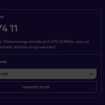
er
4 11
iz Telekomovega omrežja je 0,4172 EUR/klic, ceno za
 omrežij določajo drugi operaterji.
 nas
čje
bvezno izbrati.
Naslednji korak