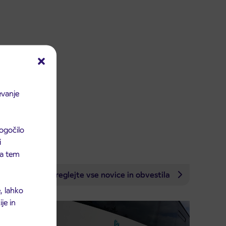
evanje
ogočilo
i
 na tem
Preglejte vse novice in obvestila
, lahko
je in