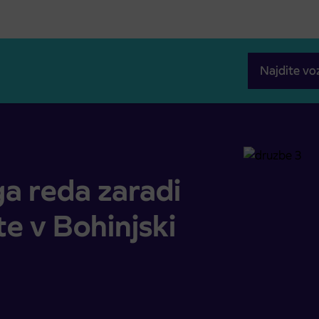
Najdite vo
ste v Bohinjski Češnjici
 reda zaradi
e v Bohinjski