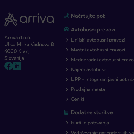
Načrtujte pot
Avtobusni prevozi
Arriva d.o.o.
Linijski avtobusni prevozi
Ulica Mirka Vadnova 8
Mestni avtobusni prevozi
4000 Kranj
Slovenija
Mednarodni avtobusni prevo
Najem avtobusa
IJPP – Integriran javni potni
Prodajna mesta
Ceniki
Dodatne storitve
Izleti in potovanja
Vzdrževanje gospodarskih voz