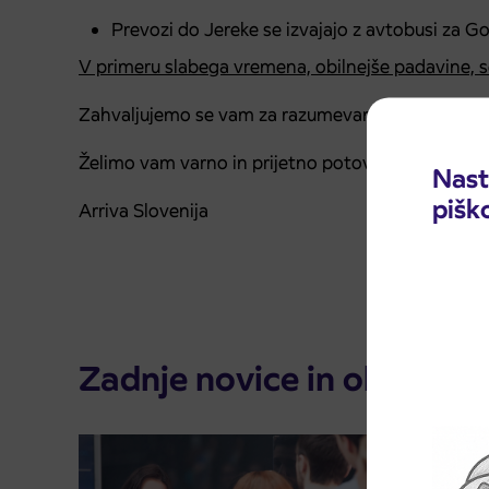
Prevozi do Jereke se izvajajo z avtobusi za Go
V primeru slabega vremena, obilnejše padavine, se
Zahvaljujemo se vam za razumevanje.
Želimo vam varno in prijetno potovanje.
Nast
pišk
Arriva Slovenija
Zadnje novice in obvestila