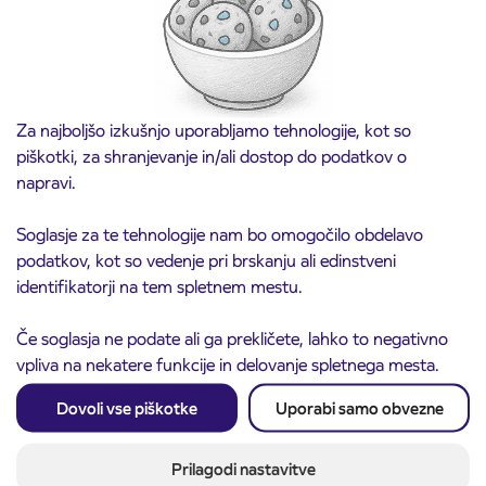
Za najboljšo izkušnjo uporabljamo tehnologije, kot so
piškotki, za shranjevanje in/ali dostop do podatkov o
napravi.
Soglasje za te tehnologije nam bo omogočilo obdelavo
podatkov, kot so vedenje pri brskanju ali edinstveni
identifikatorji na tem spletnem mestu.
Obvestilo o popolni zapori ceste
3. 8. 2026
Če soglasja ne podate ali ga prekličete, lahko to negativno
ČEŠNJEVEK – TRATA
Kranj
vpliva na nekatere funkcije in delovanje spletnega mesta.
Preberite objavo
Dovoli vse piškotke
Uporabi samo obvezne
Prilagodi nastavitve