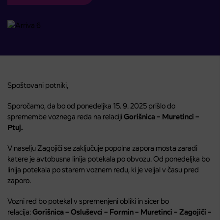
Spoštovani potniki,
Sporočamo, da bo od ponedeljka 15. 9. 2025 prišlo do
spremembe voznega reda na relaciji
Gorišnica – Muretinci –
Ptuj.
V naselju Zagojiči se zaključuje popolna zapora mosta zaradi
katere je avtobusna linija potekala po obvozu. Od ponedeljka bo
linija potekala po starem voznem redu, ki je veljal v času pred
zaporo.
Vozni red bo potekal v spremenjeni obliki in sicer bo
relacija:
Gorišnica – Osluševci – Formin – Muretinci – Zagojiči –