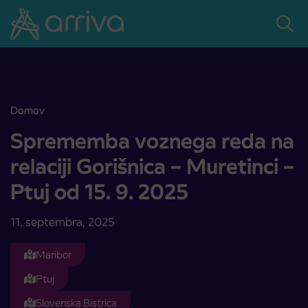
Skoči na vsebino
Domov
Sprememba voznega reda na relaciji Gorišnica – Muretinci – Ptuj od
Sprememba voznega reda na
relaciji Gorišnica – Muretinci –
Ptuj od 15. 9. 2025
11. septembra, 2025
Maribor
Ptuj
Slovenska Bistrica