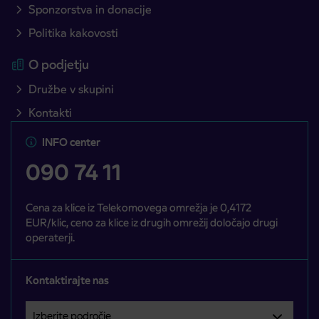
Sponzorstva in donacije
Politika kakovosti
O podjetju
Družbe v skupini
Kontakti
INFO center
090 74 11
Cena za klice iz Telekomovega omrežja je 0,4172
EUR/klic, ceno za klice iz drugih omrežij določajo drugi
operaterji.
Kontaktirajte nas
Izberite področje
Področje je obvezno izbrati.