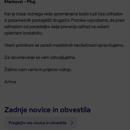
Markovci – Ptuj.
Ker je trasa voznega reda spremenjena bodo tudi časi odhodov
iz posameznih postajališč drugačni. Potnike naprošamo, da pred
odhodom od ponedeljka dalje preverijo odhod na našem
spletnem brskalniku.
Vsem potnikom se zaradi morebitnih nevšečnosti opravičujemo.
Za razumevanje se vam zahvaljujemo.
Želimo vam varno in prijetno vožnjo.
Arriva
Zadnje novice in obvestila
Preglejte vse novice in obvestila