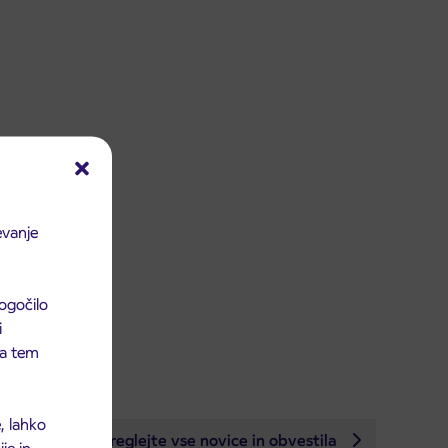
evanje
ogočilo
i
 na tem
, lahko
Preglejte vse novice in obvestila
je in