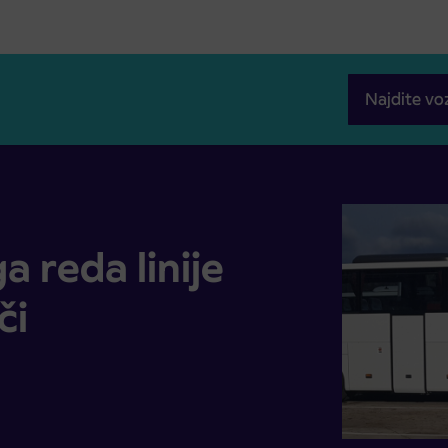
Najdite vo
čiči
reda linije
či