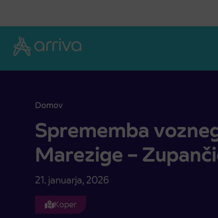
Skoči na vsebino
Domov
Sprememba voznega reda linije Marezige – Zupan
Sprememba voznega 
Marezige – Zupanči
21. januarja, 2026
Koper