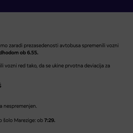
mo zaradi prezasedenosti avtobusa spremenili vozni
odhodom ob 6.55.
i vozni red tako, da se ukine prvotna deviacija za
Š
a nespremenjen.
 šolo Marezige: ob
7:29.