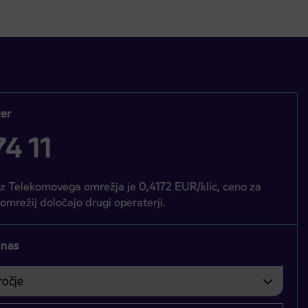
er
4 11
iz Telekomovega omrežja je 0,4172 EUR/klic, ceno za
 omrežij določajo drugi operaterji.
 nas
čje
bvezno izbrati.