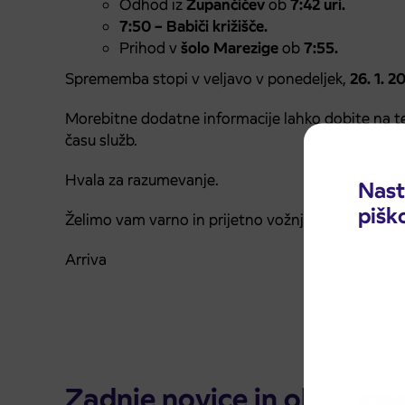
Odhod iz
Župančičev
ob
7:42 uri.
7:50 – Babiči križišče.
Prihod v
šolo Marezige
ob
7:55.
Sprememba stopi v veljavo v ponedeljek,
26. 1. 2
Morebitne dodatne informacije lahko dobite na te
času služb.
Hvala za razumevanje.
Nast
pišk
Želimo vam varno in prijetno vožnjo.
Arriva
Zadnje novice in obvestila