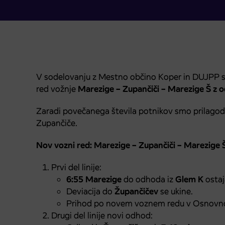
V sodelovanju z Mestno občino Koper in DUJPP s
red vožnje
Marezige – Zupančiči – Marezige Š z 
Zaradi povečanega števila potnikov smo prilagodil
Zupančiče.
Nov vozni red: Marezige – Zupančiči – Marezige 
Prvi del linije:
6:55 Marezige
do odhoda iz
Glem K
ostaj
Deviacija do
Župančičev
se ukine.
Prihod po novem voznem redu v Osnovno
Drugi del linije novi odhod: