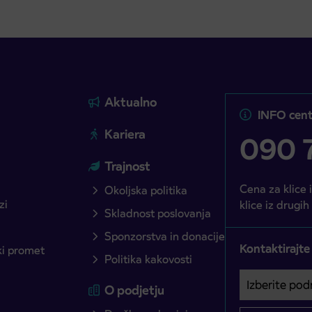
Aktualno
INFO cent
Kariera
090 7
Trajnost
Cena za klice 
Okoljska politika
zi
klice iz drugih
Skladnost poslovanja
Sponzorstva in donacije
Kontaktirajte
ški promet
Politika kakovosti
Izberite podro
Področje je o
O podjetju