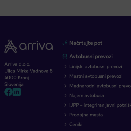
Načrtujte pot
Avtobusni prevozi
Arriva d.o.o.
Linijski avtobusni prevozi
Ulica Mirka Vadnova 8
Mestni avtobusni prevozi
4000 Kranj
Slovenija
Mednarodni avtobusni prevo
Najem avtobusa
IJPP – Integriran javni potni
Prodajna mesta
Ceniki