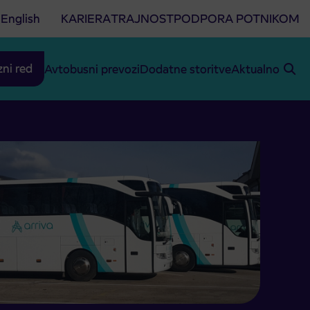
English
KARIERA
TRAJNOST
PODPORA POTNIKOM
zni red
Avtobusni prevozi
Dodatne storitve
Aktualno