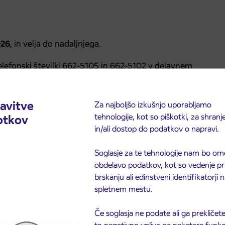
026
, in velja do nadaljnjega.
lefonski številki 662-5105 in 662-5102 v delavnem
avitve
Za najboljšo izkušnjo uporabljamo
tehnologije, kot so piškotki, za shranj
otkov
in/ali dostop do podatkov o napravi.
Soglasje za te tehnologije nam bo om
obdelavo podatkov, kot so vedenje pr
brskanju ali edinstveni identifikatorji
spletnem mestu.
Če soglasja ne podate ali ga prekličete
to negativno vpliva na nekatere funkci