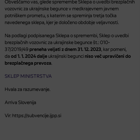
Obveščamo vas, glede spremembe Sklepa o uvedbi brezplačnih
vozovnic za ukrajinske begunce v medkrajevnem javnem
potniškem prometu, s katerim se spreminja tretja točka
navedenega sklepa, kjer je določeno obdobje veljavnosti.
Na podlagi podpisanega Sklepa o spremembi, Sklep o uvedbi
brezplačnih vozovnic za ukrajinske begunce št.: 010-
37/2019/49
preneha veljati z dnem 31. 12. 2023
, kar pomeni,
da
od 1. 1. 2024 dalje
ukrajinski begunci
niso več upravičeni do
brezplačnega prevoza
.
SKLEP MINISTRSTVA
Hvala za razumevanje.
Arriva Slovenija
Vir: https://subvencije.ijpp.si