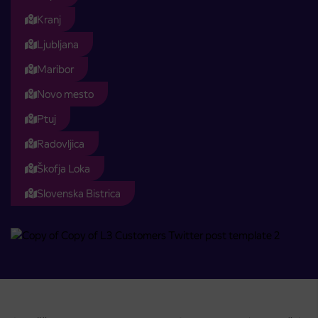
Kranj
Ljubljana
Maribor
Novo mesto
Ptuj
Radovljica
Škofja Loka
Slovenska Bistrica