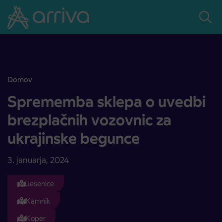
Skoči na vsebino
Domov
Sprememba sklepa o uvedbi brezplačnih vozovnic za ukrajinske b
Sprememba sklepa o uvedbi
brezplačnih vozovnic za
ukrajinske begunce
3. januarja, 2024
Jesenice
Kamnik
Koper