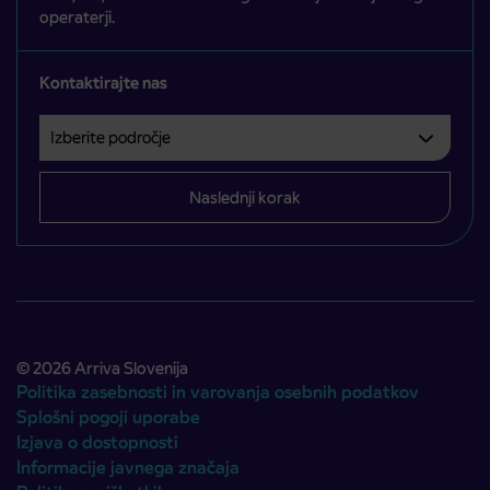
operaterji.
Kontaktirajte nas
Izberite področje
Področje je obvezno izbrati.
Naslednji korak
© 2026 Arriva Slovenija
Politika zasebnosti in varovanja osebnih podatkov
Splošni pogoji uporabe
Izjava o dostopnosti
Informacije javnega značaja