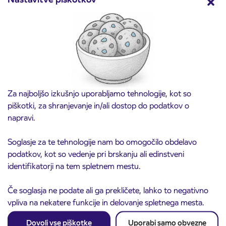
Predprodaja dijaških subvencioniranih IJPP
3. 8. 2026
vozovnic za šolsko leto 2026/2027 se začne
21. avgusta
Kranj
Preberite objavo
Za najboljšo izkušnjo uporabljamo tehnologije, kot so
piškotki, za shranjevanje in/ali dostop do podatkov o
napravi.
Soglasje za te tehnologije nam bo omogočilo obdelavo
podatkov, kot so vedenje pri brskanju ali edinstveni
identifikatorji na tem spletnem mestu.
Če soglasja ne podate ali ga prekličete, lahko to negativno
vpliva na nekatere funkcije in delovanje spletnega mesta.
Obvestilo o popolni zapori ceste
3. 8. 2026
Dovoli vse piškotke
Uporabi samo obvezne
ČEŠNJEVEK – TRATA