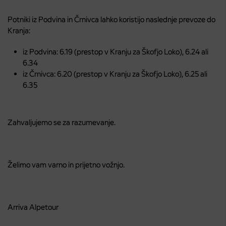
Potniki iz Podvina in Črnivca lahko koristijo naslednje prevoze do
Kranja:
iz Podvina: 6.19 (prestop v Kranju za Škofjo Loko), 6.24 ali
6.34
iz Črnivca: 6.20 (prestop v Kranju za Škofjo Loko), 6.25 ali
6.35
Zahvaljujemo se za razumevanje.
Želimo vam varno in prijetno vožnjo.
Arriva Alpetour