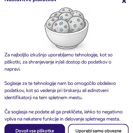
Predprodaja dijaških subvencioniranih IJPP
3. 8. 2026
vozovnic za šolsko leto 2026/2027 se začne
21. avgusta
Kranj
Preberite objavo
Za najboljšo izkušnjo uporabljamo tehnologije, kot so
piškotki, za shranjevanje in/ali dostop do podatkov o
napravi.
Soglasje za te tehnologije nam bo omogočilo obdelavo
podatkov, kot so vedenje pri brskanju ali edinstveni
identifikatorji na tem spletnem mestu.
Če soglasja ne podate ali ga prekličete, lahko to negativno
vpliva na nekatere funkcije in delovanje spletnega mesta.
Obvestilo o popolni zapori ceste
3. 8. 2026
ČEŠNJEVEK – TRATA
Dovoli vse piškotke
Uporabi samo obvezne