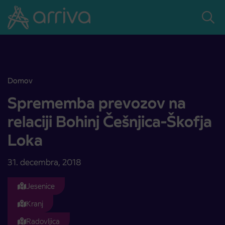
Skoči na vsebino
Domov
Sprememba prevozov na relaciji Bohinj Češnjica-Škofja Loka
Sprememba prevozov na
relaciji Bohinj Češnjica-Škofja
Loka
31. decembra, 2018
Jesenice
Kranj
Radovljica