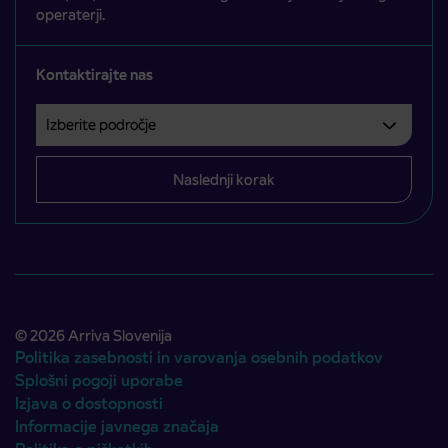
operaterji.
Kontaktirajte nas
Izberite področje
Področje je obvezno izbrati.
Naslednji korak
© 2026 Arriva Slovenija
Politika zasebnosti in varovanja osebnih podatkov
Splošni pogoji uporabe
Izjava o dostopnosti
Informacije javnega značaja