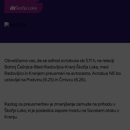
Škofja Loka
Obveščamo vas, da se odhod avtobusa ob 5.11 h, na relaciji
Bohinj Češnjica-Bled-Radovljica-Kranj-Škofja Loka, med
Radovljico in Kranjem preusmeri na avtocesto. Avtobus NE bo
ustavljal na Podvinu (6.25) in Črnivcu (6.26).
Razlog za preusmeritev je zmanjšanje zamude na prihodu v
Škofjo Loko, ki je posledica zapore mostu na Savskem otoku v
Kranju.