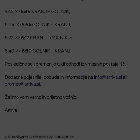
5:45 >>
5:35
KRANJ – GOLNIK,
6:04 >>
5:54
GOLNIK – KRANJ,
6:22 >>
6:12
KRANJ – GOLNIK in
6:40 >>
6:30
GOLNIK – KRANJ.
Posledično se spremenijo tudi odhodi iz vmesnih postajališč.
Dodatna pojasnila, pobude in informacije na
info@arriva.si
ali
promet@arriva.si.
Želimo vam varno in prijetno vožnjo.
Arriva
Zahvaljujemo se vam za zaupanje.