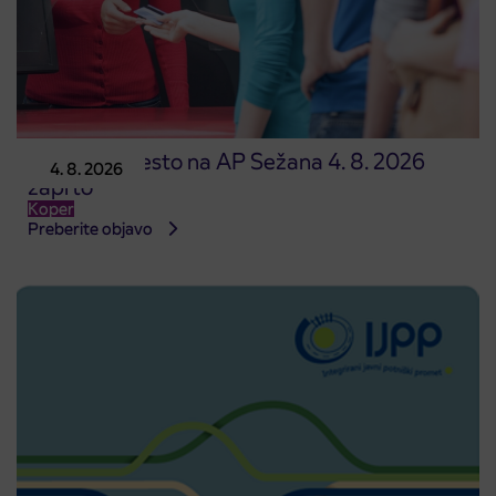
Prodajno mesto na AP Sežana 4. 8. 2026
4. 8. 2026
zaprto
Koper
Preberite objavo