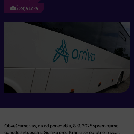
Škofja Loka
Obveščamo vas, da od ponedeljka, 8. 9. 2025 spreminjamo
odhode avtobusa iz Golnika proti Kranju ter obratno in sicer: