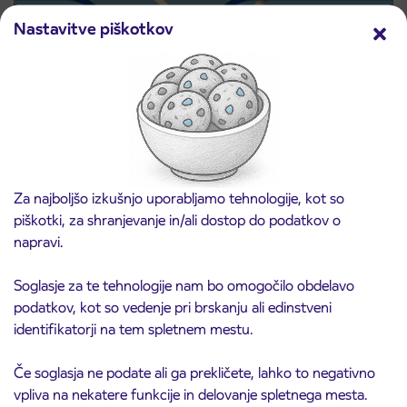
Nastavitve piškotkov
Predprodaja dijaških subvencioniranih IJPP
3. 8. 2026
vozovnic za šolsko leto 2026/2027 se začne
21. avgusta
Kranj
Preberite objavo
Za najboljšo izkušnjo uporabljamo tehnologije, kot so
piškotki, za shranjevanje in/ali dostop do podatkov o
napravi.
Soglasje za te tehnologije nam bo omogočilo obdelavo
podatkov, kot so vedenje pri brskanju ali edinstveni
identifikatorji na tem spletnem mestu.
Če soglasja ne podate ali ga prekličete, lahko to negativno
vpliva na nekatere funkcije in delovanje spletnega mesta.