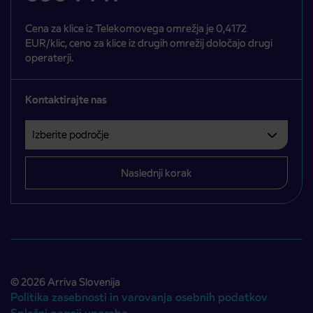
Cena za klice iz Telekomovega omrežja je 0,4172
EUR/klic, ceno za klice iz drugih omrežij določajo drugi
operaterji.
Kontaktirajte nas
Izberite področje
Področje je obvezno izbrati.
Naslednji korak
© 2026 Arriva Slovenija
Politika zasebnosti in varovanja osebnih podatkov