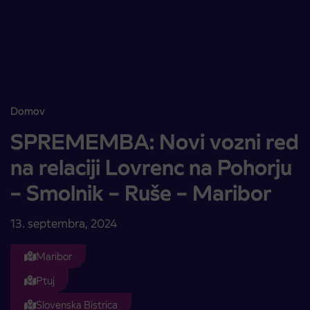
Skoči na vsebino
Domov
SPREMEMBA: Novi vozni red na relaciji Lovrenc na Pohorju – Smoln
SPREMEMBA: Novi vozni red
na relaciji Lovrenc na Pohorju
– Smolnik – Ruše – Maribor
13. septembra, 2024
Maribor
Ptuj
Slovenska Bistrica