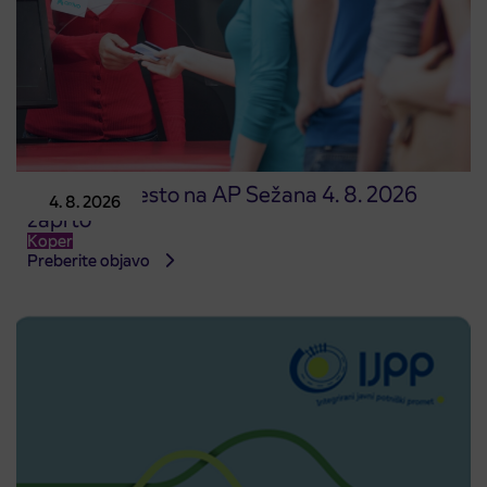
Prodajno mesto na AP Sežana 4. 8. 2026
4. 8. 2026
zaprto
Koper
Preberite objavo