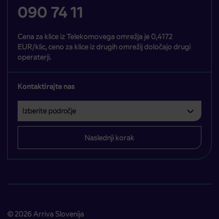
090 74 11
Cena za klice iz Telekomovega omrežja je 0,4172
EUR/klic, ceno za klice iz drugih omrežij določajo drugi
operaterji.
Kontaktirajte nas
Izberite področje
Področje je obvezno izbrati.
Naslednji korak
© 2026 Arriva Slovenija