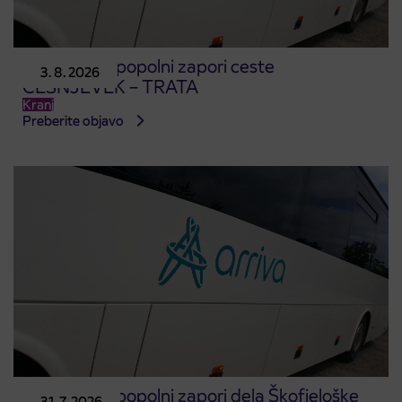
Obvestilo o popolni zapori ceste
3. 8. 2026
ČEŠNJEVEK – TRATA
Kranj
Preberite objavo
Obvestilo o popolni zapori dela Škofjeloške
31. 7. 2026