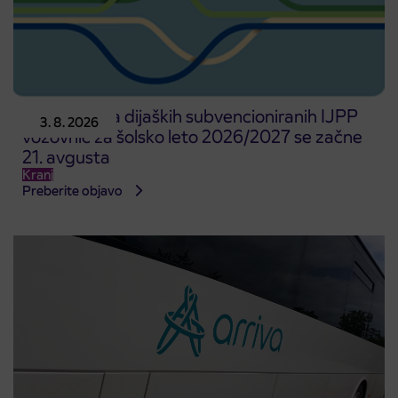
Predprodaja dijaških subvencioniranih IJPP
3. 8. 2026
vozovnic za šolsko leto 2026/2027 se začne
21. avgusta
Kranj
Preberite objavo