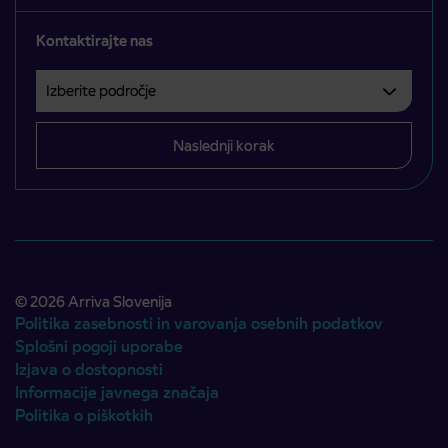
Kontaktirajte nas
Izberite področje
Področje je obvezno izbrati.
Naslednji korak
© 2026 Arriva Slovenija
Politika zasebnosti in varovanja osebnih podatkov
Splošni pogoji uporabe
Izjava o dostopnosti
Informacije javnega značaja
Politika o piškotkih