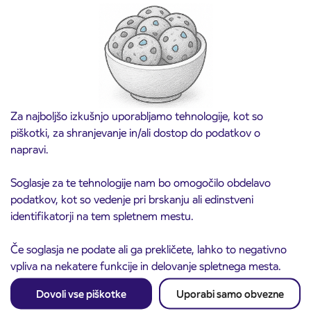
3. 8. 2026
vozovnic za šolsko leto 2026/2027 se začne
21. avgusta
Kranj
Preberite objavo
Za najboljšo izkušnjo uporabljamo tehnologije, kot so
piškotki, za shranjevanje in/ali dostop do podatkov o
napravi.
Soglasje za te tehnologije nam bo omogočilo obdelavo
podatkov, kot so vedenje pri brskanju ali edinstveni
identifikatorji na tem spletnem mestu.
Če soglasja ne podate ali ga prekličete, lahko to negativno
vpliva na nekatere funkcije in delovanje spletnega mesta.
Obvestilo o popolni zapori ceste
3. 8. 2026
ČEŠNJEVEK – TRATA
Dovoli vse piškotke
Uporabi samo obvezne
Kranj
Preberite objavo