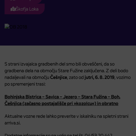
Škofja Loka
S strani izvajalca gradbenih del smo bili obveščeni, da so
gradbena dela na območju Stare Fužine zaključena. Z deli bodo
nadaljevali na območju
Češnjice
, zato od
jutri, 6. 8. 2019
, vozimo
po spremenjeni trasi:
Bohinjska Bistrica – Savica – Jezero – Stara Fužina – Boh.
Češnjica (začasno postajališče pri »kozolcu«) in obratno
Aktualne vozne rede lahko preverite v iskalniku na spletni strani
arriva.si.
Dodatne informacije so na voljo na tel št. 04/53 20 442.