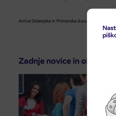
Arriva Dolenjska in Primorska d.o.o.
Nast
pišk
Zadnje novice in obvestila