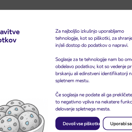
avitve
Za najboljšo izkušnjo uporabljamo
tehnologije, kot so piškotki, za shranj
otkov
in/ali dostop do podatkov o napravi.
Soglasje za te tehnologije nam bo om
obdelavo podatkov, kot so vedenje pr
brskanju ali edinstveni identifikatorji
spletnem mestu.
Če soglasja ne podate ali ga prekličete
to negativno vpliva na nekatere funkci
delovanje spletnega mesta.
Dovoli vse piškotke
Uporabi s