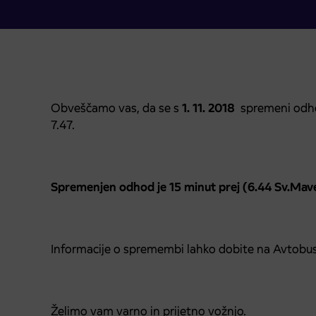
Obveščamo vas, da se s
1. 11. 2018
spremeni odhod
7.47.
Spremenjen odhod je 15 minut prej (6.44 Sv.Maver
Informacije o spremembi lahko dobite na Avtobus
Želimo vam varno in prijetno vožnjo.