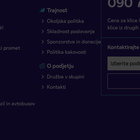
090 7
Trajnost
Cena za klice 
Okoljska politika
zi
klice iz drugih
Skladnost poslovanja
Sponzorstva in donacije
Kontaktirajte
ški promet
Politika kakovosti
Izberite podro
Področje je o
O podjetju
Družbe v skupini
Kontakti
il in avtobusov