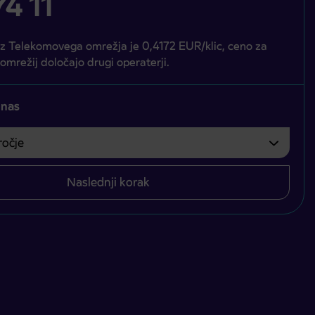
4 11
iz Telekomovega omrežja je 0,4172 EUR/klic, ceno za
 omrežij določajo drugi operaterji.
 nas
čje
bvezno izbrati.
Naslednji korak