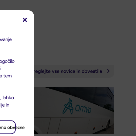
evanje
ogočilo
i
Preglejte vse novice in obvestila
 na tem
, lahko
je in
amo obvezne