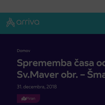
Skoči na vsebino
Domov
Sprememba časa odhoda na relaciji Sv.Maver obr.
Sprememba časa odh
Sv.Maver obr. – Šma
31. decembra, 2018
Piran