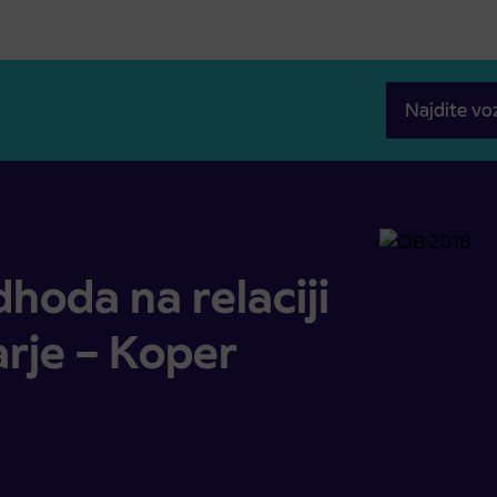
Najdite vo
 – Šmarje – Koper
oda na relaciji
rje – Koper