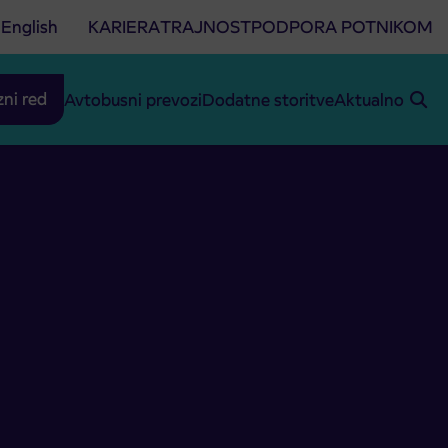
English
KARIERA
TRAJNOST
PODPORA POTNIKOM
zni red
Avtobusni prevozi
Dodatne storitve
Aktualno