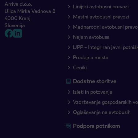
Arriva d.o.o.
Linijski avtobusni prevozi
Ulica Mirka Vadnova 8
Mestni avtobusni prevozi
4000 Kranj
Slovenija
Mednarodni avtobusni prevo
Najem avtobusa
IJPP – Integriran javni potni
Prodajna mesta
Ceniki
Dodatne storitve
Izleti in potovanja
Vzdrževanje gospodarskih voz
Oglaševanje na avtobusih
Podpora potnikom