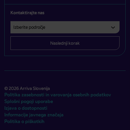
Kontaktirajte nas
Izberite področje
Področje je obvezno izbrati.
Naslednji korak
© 2026 Arriva Slovenija
Politika zasebnosti in varovanja osebnih podatkov
Splošni pogoji uporabe
Izjava o dostopnosti
Informacije javnega značaja
Politika o piškotkih