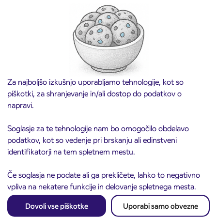
3. 8. 2026
vozovnic za šolsko leto 2026/2027 se začne
21. avgusta
Kranj
Preberite objavo
Za najboljšo izkušnjo uporabljamo tehnologije, kot so
piškotki, za shranjevanje in/ali dostop do podatkov o
napravi.
Soglasje za te tehnologije nam bo omogočilo obdelavo
podatkov, kot so vedenje pri brskanju ali edinstveni
identifikatorji na tem spletnem mestu.
Če soglasja ne podate ali ga prekličete, lahko to negativno
vpliva na nekatere funkcije in delovanje spletnega mesta.
Obvestilo o popolni zapori ceste
3. 8. 2026
ČEŠNJEVEK – TRATA
Dovoli vse piškotke
Uporabi samo obvezne
Kranj