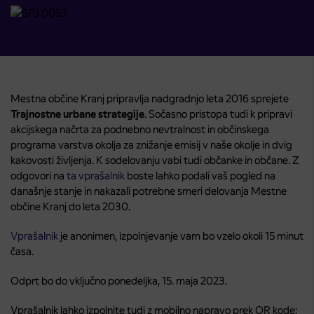
Mestna občine Kranj pripravlja nadgradnjo leta 2016 sprejete
Trajnostne urbane strategije
. Sočasno pristopa tudi k pripravi
akcijskega načrta za podnebno nevtralnost in občinskega
programa varstva okolja za znižanje emisij v naše okolje in dvig
kakovosti življenja. K sodelovanju vabi tudi občanke in občane. Z
odgovori na
ta vprašalnik
boste lahko podali vaš pogled na
današnje stanje in nakazali potrebne smeri delovanja Mestne
občine Kranj do leta 2030.
Vprašalnik
je anonimen, izpolnjevanje vam bo vzelo okoli 15 minut
časa.
Odprt bo do vključno ponedeljka, 15. maja 2023.
Vprašalnik lahko izpolnite tudi z mobilno napravo prek QR kode: