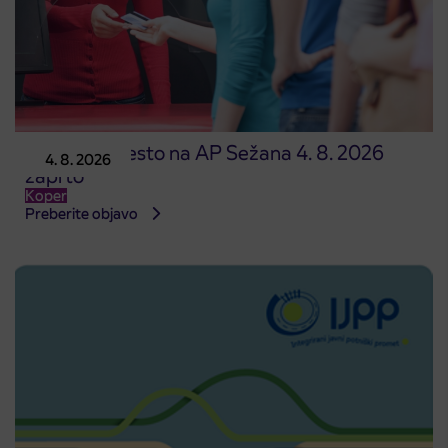
Prodajno mesto na AP Sežana 4. 8. 2026
4. 8. 2026
zaprto
Koper
Preberite objavo