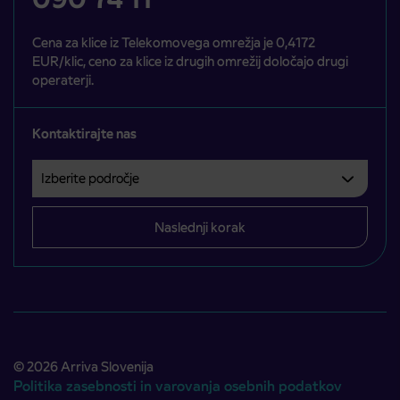
Cena za klice iz Telekomovega omrežja je 0,4172
EUR/klic, ceno za klice iz drugih omrežij določajo drugi
operaterji.
Kontaktirajte nas
Izberite področje
Področje je obvezno izbrati.
Naslednji korak
© 2026 Arriva Slovenija
Politika zasebnosti in varovanja osebnih podatkov