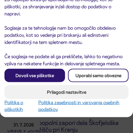
piškotki, za shranjevanje in/ali dostop do podatkov o
Obvestilo o popolni zapori ceste
napravi.
3. 8. 2026
ČEŠNJEVEK – TRATA
Kranj
Soglasje za te tehnologije nam bo omogočilo obdelavo
Preberite objavo
podatkov, kot so vedenje pri brskanju ali edinstveni
identifikatorji na tem spletnem mestu.
Če soglasja ne podate ali ga prekličete, lahko to negativno
vpliva na nekatere funkcije in delovanje spletnega mesta.
Dovoli vse piškotke
Uporabi samo obvezne
Prilagodi nastavitve
Politika o
Politika zasebnosti in varovanja osebnih
piškotkih
podatkov
Obvestilo o popolni zapori dela Škofjeloške
31. 7. 2026
ceste v Stražišču pri Kranju