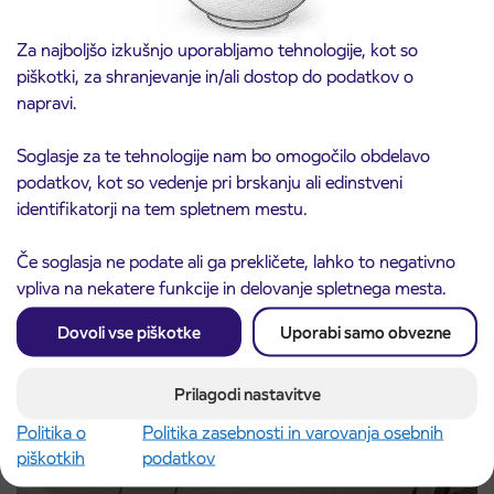
Za najboljšo izkušnjo uporabljamo tehnologije, kot so
piškotki, za shranjevanje in/ali dostop do podatkov o
napravi.
Obvestilo o popolni zapori ceste
Soglasje za te tehnologije nam bo omogočilo obdelavo
3. 8. 2026
ČEŠNJEVEK – TRATA
podatkov, kot so vedenje pri brskanju ali edinstveni
Kranj
identifikatorji na tem spletnem mestu.
Preberite objavo
Če soglasja ne podate ali ga prekličete, lahko to negativno
vpliva na nekatere funkcije in delovanje spletnega mesta.
Dovoli vse piškotke
Uporabi samo obvezne
Prilagodi nastavitve
Politika o
Politika zasebnosti in varovanja osebnih
piškotkih
podatkov