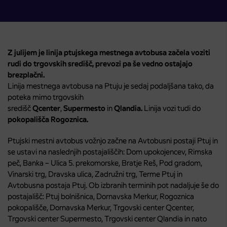
Z julijem je linija ptujskega mestnega avtobusa začela voziti
rudi do trgovskih središč, prevozi pa še vedno ostajajo
brezplačni.
Linija mestnega avtobusa na Ptuju je sedaj podaljšana tako, da
poteka mimo trgovskih
središč
Qcenter
,
Supermesto
in
Qlandia.
Linija vozi tudi do
pokopališča Rogoznica.
Ptujski mestni avtobus vožnjo začne na Avtobusni postaji Ptuj in
se ustavi na naslednjih postajališčih: Dom upokojencev, Rimska
peč, Banka – Ulica 5. prekomorske, Bratje Reš, Pod gradom,
Vinarski trg, Dravska ulica, Zadružni trg, Terme Ptuj in
Avtobusna postaja Ptuj. Ob izbranih terminih pot nadaljuje še do
postajališč: Ptuj bolnišnica, Dornavska Merkur, Rogoznica
pokopališče, Dornavska Merkur, Trgovski center Qcenter,
Trgovski center Supermesto, Trgovski center Qlandia in nato