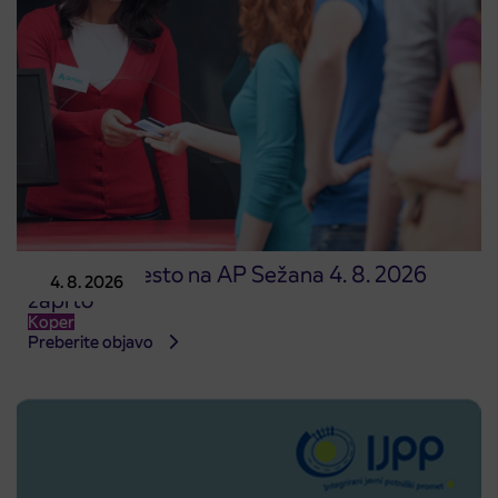
Prodajno mesto na AP Sežana 4. 8. 2026
4. 8. 2026
zaprto
Koper
Preberite objavo