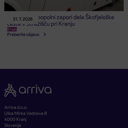
Obvestilo o popolni zapori dela Škofjeloške
31. 7. 2026
ceste v Stražišču pri Kranju
Kranj
Preberite objavo
Arriva d.o.o.
Ulica Mirka Vadnova 8
4000 Kranj
Slovenija