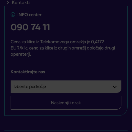
Kontakti
INFO center
090 74 11
Cena za klice iz Telekomovega omrežja je 0,4172
EUR/klic, ceno za klice iz drugih omrežij določajo drugi
operaterji.
Kontaktirajte nas
Izberite področje
Področje je obvezno izbrati.
Naslednji korak