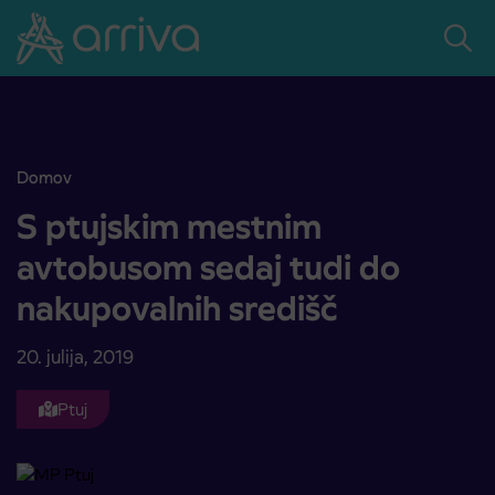
Skoči na vsebino
Domov
S ptujskim mestnim avtobusom sedaj tudi do nakupovalnih središč
S ptujskim mestnim
avtobusom sedaj tudi do
nakupovalnih središč
20. julija, 2019
Ptuj